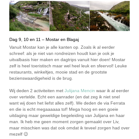
Dag 9, 10 en 11 – Mostar en Blagaj
Vanuit Mostar kan je alle kanten op. Zoals ik al eerder
schreef: als je niet van rondreizen houdt kan je ook je
uitvalbasis hier maken en dagtrips vanuit hier doen! Mostar
zelf is heel toeristisch maar wel heel leuk en sfeervol! Leuke
restaurants, winkeltjes, mooie stad en de grootste
bezienswaardigeheid is de brug.
Wij deden 2 activiteiten met
Julijana Mencin
waar ik al eerder
over vertelde. Echt een aanrader (en dat zeg ik niet snel
want wij doen het liefst alles zelf). We deden de via Ferrata
en die is echt megaaaaaa tof! Mega hoog en een goeie
uitdaging maar geweldige begeleiding van Julijana en haar
man. Ik heb me geen moment zorgen gemaakt over Liv,
maar misschien was dat ook omdat ik teveel zorgen had over
mezelf 😉