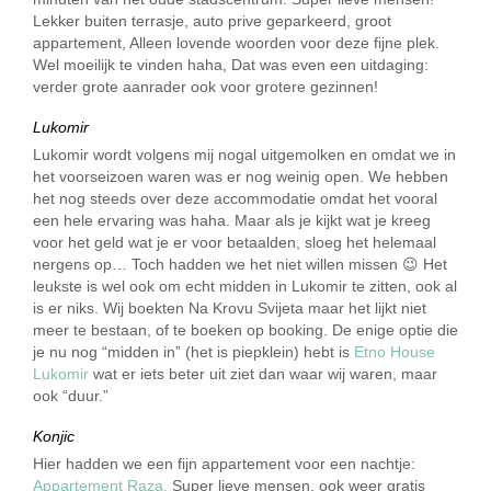
Lekker buiten terrasje, auto prive geparkeerd, groot
appartement, Alleen lovende woorden voor deze fijne plek.
Wel moeilijk te vinden haha, Dat was even een uitdaging:
verder grote aanrader ook voor grotere gezinnen!
Lukomir
Lukomir wordt volgens mij nogal uitgemolken en omdat we in
het voorseizoen waren was er nog weinig open. We hebben
het nog steeds over deze accommodatie omdat het vooral
een hele ervaring was haha. Maar als je kijkt wat je kreeg
voor het geld wat je er voor betaalden, sloeg het helemaal
nergens op… Toch hadden we het niet willen missen 😉 Het
leukste is wel ook om echt midden in Lukomir te zitten, ook al
is er niks. Wij boekten Na Krovu Svijeta maar het lijkt niet
meer te bestaan, of te boeken op booking. De enige optie die
je nu nog “midden in” (het is piepklein) hebt is
Etno House
Lukomir
wat er iets beter uit ziet dan waar wij waren, maar
ook “duur.”
Konjic
Hier hadden we een fijn appartement voor een nachtje:
Appartement Raza.
Super lieve mensen, ook weer gratis