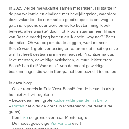
In 2025 viel de meivakantie samen met Pasen. Hij startte in
de paasvakantie en eindigde met bevrijdingsdag, waardoor
deze vakantie -die normaal de goedkoopste is om weg te
gaan is- opeens duur werd en welke bestemming ik ook
bekeek: alles was (te) duur. Tot ik op instagram een filmpje
van Bosnië voorbij zag komen en ik dacht: why not? “Beter
dan niks”. Oh wat erg om dat te zeggen, want mensen:
Bosnië was 1 grote verrassing en waarom dat nooit op onze
wishlist heeft gestaan is mij een raadsel. Prachtige natuur,
lieve mensen, geweldige activiteiten, cultuur, lekker eten:
Bosnië has it all! Voor ons 1 van de meest geweldige
bestemmingen die we in Europa hebben bezocht tot nu toe!
In deze blog:
– Onze rondreis in Zuid/Oost-Bosnië (en de beste tip als je
het niet zelf wil regelen!)
– Bezoek aan een grote
kudde wilde paarden in Livno
–
Raften
net over de grens in Montenegro (de rivier is de
grens)
– Een
hike
de grens over naar Montenegro
– De meest geweldige
Via Ferrata
ever!