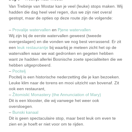
Van Trebinje van Mostar kan je veel (leuke) stops maken. Wij
hadden die dag heel veel regen, dus we zijn niet overal
gestopt, maar de opties op deze route zijn de volgende:
–
Provalije watervallen
en
Pjene watervallen
Wij zijn bij de eerste watervallen geweest (tweede
overgeslagen) en die vonden we nog best verrassend. Er zit
een
leuk restaurantje
bij waarbij je meteen zicht het op de
watervallen waar we wat gedronken en gegeten hebben
want ze hadden allerlei Bosnische zoete specialiteiten die we
hebben uitgeprobeerd.
–
Pocitelj
Pocitelj is een historische nederzetting die je kan bezoeken.
Leuke klim naar de torens en mooi uitzicht van bovenaf. Zit
ook een restaurant,
–
Žitomislić Monastery (the Annunciation of Mary)
Dit is een klooster, die wij vanwege het weer ook
oversloegen.
–
Bunski kanaal
Dit is geen spectaculaire stop, maar best leuk om even te
zien en je hoeft er niet voor om te rijden.