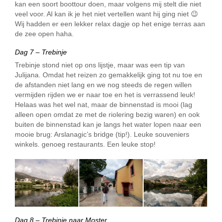
kan een soort boottour doen, maar volgens mij stelt die niet
veel voor. Al kan ik je het niet vertellen want hij ging niet 😉
Wij hadden er een lekker relax dagje op het enige terras aan
de zee open haha.
Dag 7 – Trebinje
Trebinje stond niet op ons lijstje, maar was een tip van
Julijana. Omdat het reizen zo gemakkelijk ging tot nu toe en
de afstanden niet lang en we nog steeds de regen willen
vermijden rijden we er naar toe en het is verrassend leuk!
Helaas was het wel nat, maar de binnenstad is mooi (lag
alleen open omdat ze met de riolering bezig waren) en ook
buiten de binnenstad kan je langs het water lopen naar een
mooie brug: Arslanagic’s bridge (tip!). Leuke souveniers
winkels. genoeg restaurants. Een leuke stop!
Dag 8 – Trebinje naar Moster