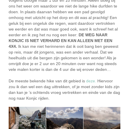
volgens Google maar 1 uur en 10 minuten. Alleen sloeg bij
ons het weer om waardoor we niet de lange hike durfden te
doen. In plaats daarvan hebben we een pad gevolgd
omhoog met uitzicht op het dorp en dit was al prachtig! Een
geluk bij een ongeluk die regen, want daardoor vertrokken
we eerder en dat was maar goed ook, want ik schreef het al
eerder en ik zeg het nu nog een keer:
DE WEG NAAR
KONJIC IS NIET VERHARD EN KAN ALLEEN MET EEN
4X4.
Ik kan me niet herinneren dat ik ooit bang ben geweest
op reis, maar dit jongens, was een ander verhaal. Dat we
heelhuids uit die bergen zijn gekomen is een wonder! Als je
omrijdt doe je er 2 uur en 20 minuten over want nog steeds
vele malen korter is dan de 4 uur die wij erover deden…
De meeste bekende hike van dit gebied is
deze.
Hiervoor
zou ik dan wel een dag uittrekken, of je moet zonder kids zijn
dan kan je ’s ochtends vroeg vertrekken en einde van de dag
nog naar Konjic rijden.