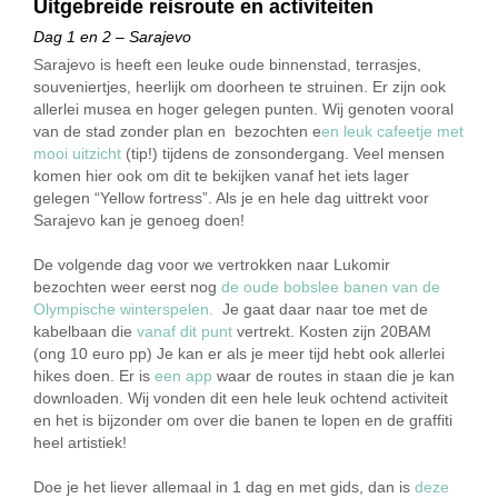
Uitgebreide reisroute en activiteiten
Dag 1 en 2 – Sarajevo
Sarajevo is heeft een leuke oude binnenstad, terrasjes,
souveniertjes, heerlijk om doorheen te struinen. Er zijn ook
allerlei musea en hoger gelegen punten. Wij genoten vooral
van de stad zonder plan en bezochten e
en leuk cafeetje met
mooi uitzicht
(tip!) tijdens de zonsondergang. Veel mensen
komen hier ook om dit te bekijken vanaf het iets lager
gelegen “Yellow fortress”. Als je en hele dag uittrekt voor
Sarajevo kan je genoeg doen!
De volgende dag voor we vertrokken naar Lukomir
bezochten weer eerst nog
de oude bobslee banen van de
Olympische winterspelen.
Je gaat daar naar toe met de
kabelbaan die
vanaf dit punt
vertrekt. Kosten zijn 20BAM
(ong 10 euro pp) Je kan er als je meer tijd hebt ook allerlei
hikes doen. Er is
een app
waar de routes in staan die je kan
downloaden. Wij vonden dit een hele leuk ochtend activiteit
en het is bijzonder om over die banen te lopen en de graffiti
heel artistiek!
Doe je het liever allemaal in 1 dag en met gids, dan is
deze