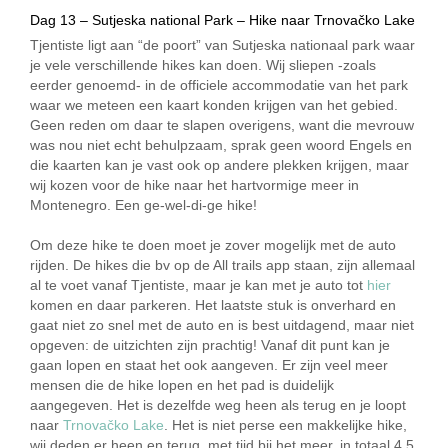
Dag 13 – Sutjeska national Park – Hike naar Trnovačko Lake
Tjentiste ligt aan “de poort” van Sutjeska nationaal park waar
je vele verschillende hikes kan doen. Wij sliepen -zoals
eerder genoemd- in de officiele accommodatie van het park
waar we meteen een kaart konden krijgen van het gebied.
Geen reden om daar te slapen overigens, want die mevrouw
was nou niet echt behulpzaam, sprak geen woord Engels en
die kaarten kan je vast ook op andere plekken krijgen, maar
wij kozen voor de hike naar het hartvormige meer in
Montenegro. Een ge-wel-di-ge hike!
Om deze hike te doen moet je zover mogelijk met de auto
rijden. De hikes die bv op de All trails app staan, zijn allemaal
al te voet vanaf Tjentiste, maar je kan met je auto tot
hier
komen en daar parkeren. Het laatste stuk is onverhard en
gaat niet zo snel met de auto en is best uitdagend, maar niet
opgeven: de uitzichten zijn prachtig! Vanaf dit punt kan je
gaan lopen en staat het ook aangeven. Er zijn veel meer
mensen die de hike lopen en het pad is duidelijk
aangegeven. Het is dezelfde weg heen als terug en je loopt
naar
Trnovačko Lake
. Het is niet perse een makkelijke hike,
wij deden er heen en terug, met tijd bij het meer, in totaal 4,5