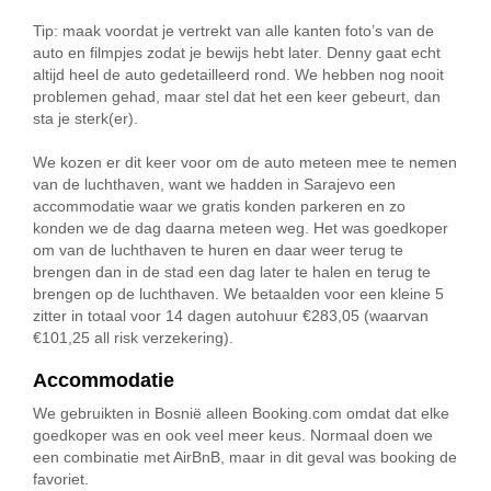
Tip: maak voordat je vertrekt van alle kanten foto’s van de
auto en filmpjes zodat je bewijs hebt later. Denny gaat echt
altijd heel de auto gedetailleerd rond. We hebben nog nooit
problemen gehad, maar stel dat het een keer gebeurt, dan
sta je sterk(er).
We kozen er dit keer voor om de auto meteen mee te nemen
van de luchthaven, want we hadden in Sarajevo een
accommodatie waar we gratis konden parkeren en zo
konden we de dag daarna meteen weg. Het was goedkoper
om van de luchthaven te huren en daar weer terug te
brengen dan in de stad een dag later te halen en terug te
brengen op de luchthaven. We betaalden voor een kleine 5
zitter in totaal voor 14 dagen autohuur €283,05 (waarvan
€101,25 all risk verzekering).
Accommodatie
We gebruikten in Bosnië alleen Booking.com omdat dat elke
goedkoper was en ook veel meer keus. Normaal doen we
een combinatie met AirBnB, maar in dit geval was booking de
favoriet.