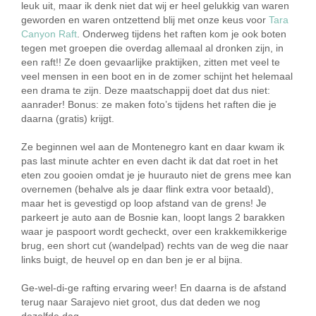
leuk uit, maar ik denk niet dat wij er heel gelukkig van waren
geworden en waren ontzettend blij met onze keus voor
Tara
Canyon Raft
. Onderweg tijdens het raften kom je ook boten
tegen met groepen die overdag allemaal al dronken zijn, in
een raft!! Ze doen gevaarlijke praktijken, zitten met veel te
veel mensen in een boot en in de zomer schijnt het helemaal
een drama te zijn. Deze maatschappij doet dat dus niet:
aanrader! Bonus: ze maken foto’s tijdens het raften die je
daarna (gratis) krijgt.
Ze beginnen wel aan de Montenegro kant en daar kwam ik
pas last minute achter en even dacht ik dat dat roet in het
eten zou gooien omdat je je huurauto niet de grens mee kan
overnemen (behalve als je daar flink extra voor betaald),
maar het is gevestigd op loop afstand van de grens! Je
parkeert je auto aan de Bosnie kan, loopt langs 2 barakken
waar je paspoort wordt gecheckt, over een krakkemikkerige
brug, een short cut (wandelpad) rechts van de weg die naar
links buigt, de heuvel op en dan ben je er al bijna.
Ge-wel-di-ge rafting ervaring weer! En daarna is de afstand
terug naar Sarajevo niet groot, dus dat deden we nog
dezelfde dag.