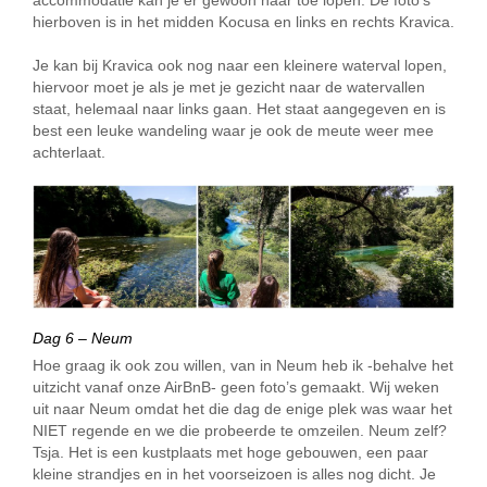
accommodatie kan je er gewoon naar toe lopen. De foto’s
hierboven is in het midden Kocusa en links en rechts Kravica.
Je kan bij Kravica ook nog naar een kleinere waterval lopen,
hiervoor moet je als je met je gezicht naar de watervallen
staat, helemaal naar links gaan. Het staat aangegeven en is
best een leuke wandeling waar je ook de meute weer mee
achterlaat.
Dag 6 – Neum
Hoe graag ik ook zou willen, van in Neum heb ik -behalve het
uitzicht vanaf onze AirBnB- geen foto’s gemaakt. Wij weken
uit naar Neum omdat het die dag de enige plek was waar het
NIET regende en we die probeerde te omzeilen. Neum zelf?
Tsja. Het is een kustplaats met hoge gebouwen, een paar
kleine strandjes en in het voorseizoen is alles nog dicht. Je