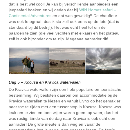
dat is best wel cool! Je kan bij verschillende aanbieders een
jeepsafari boeken en wij deden dat bij
Wild Horses safari –
Continental Adventures
en dat was geweldig!! De chauffeur
was ook fotograaf, dus ik sta zelf ook eens op de foto (dat is
standaard bij dit bedrijf). Het was echt heel tof om de
paarden te zien (die veel vechten met elkaar) en het plateau
zelf is ook bijzonder om te zijn. Megaaaa aanrader dit!
Dag 5 – Kocusa en Kravica watervallen
De Kravica watervallen zijn een hele populaire en toeristische
bestemming. Wij besloten daarom om accommodatie bij de
Kravica waterallen te kiezen en vanuit Livno op het gemak er
naar toe te rijden met een tussenstop in Kocusa. Kocusa was
leuk om te zien en toen wij er waren geen top weer, dus het
was rustig. Einde van de dag naar Kravica is ook echt een
aanrader! De grote meute is dan weg en vanaf de