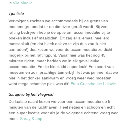
in
Vila Maglic.
Tjentiste
Vervolgens zochten we accommodatie bij de grens van
montenegro omdat er op die rivier geraft wordt. Bij veel
rafting bedrijven heb je de optie om accommodatie bij te
boeken inclusief maaltijden. Dit zag er allemaal heel erg
massaal uit (en dat bleek ook zo te zijn dus zou ik niet
aanraden!) dus kozen we voor de accommodatie zo dicht
mogelijk bij het raftingpunt. Vanaf hier was het nog 45
minuten rijden, maar hadden we in elk geval leuke
accommodatie. En die bleek idd super leuk! Een soort van
museum en zo’n prachtige tuin erbij! Het was jammer dat we
hier in het donker aankwam en vroeg weer weg moesten
want mega schattige plek was dit!
Etno Guesthouse Lalovic
Sarajevo bij het vliegveld
De laatste nacht kozen we voor een accommodatie op 5
minuten van de luchthaven. Heel netjes en schoon en echt
een super locatie voor als je de volgende ochtend vroeg weg
moet.
Saray & app