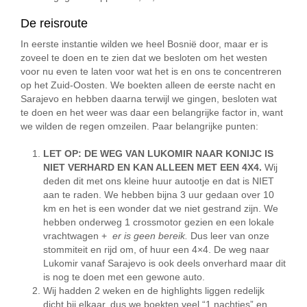
De reisroute
In eerste instantie wilden we heel Bosnië door, maar er is
zoveel te doen en te zien dat we besloten om het westen
voor nu even te laten voor wat het is en ons te concentreren
op het Zuid-Oosten. We boekten alleen de eerste nacht en
Sarajevo en hebben daarna terwijl we gingen, besloten wat
te doen en het weer was daar een belangrijke factor in, want
we wilden de regen omzeilen. Paar belangrijke punten:
LET OP: DE WEG VAN LUKOMIR NAAR KONIJC IS
NIET VERHARD EN KAN ALLEEN MET EEN 4X4.
Wij
deden dit met ons kleine huur autootje en dat is NIET
aan te raden. We hebben bijna 3 uur gedaan over 10
km en het is een wonder dat we niet gestrand zijn. We
hebben onderweg 1 crossmotor gezien en een lokale
vrachtwagen +
er is geen bereik.
Dus leer van onze
stommiteit en rijd om, of huur een 4×4. De weg naar
Lukomir vanaf Sarajevo is ook deels onverhard maar dit
is nog te doen met een gewone auto.
Wij hadden 2 weken en de highlights liggen redelijk
dicht bij elkaar, dus we boekten veel “1 nachtjes” en