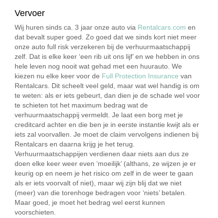
Vervoer
Wij huren sinds ca. 3 jaar onze auto via
Rentalcars.com
en
dat bevalt super goed. Zo goed dat we sinds kort niet meer
onze auto full risk verzekeren bij de verhuurmaatschappij
zelf. Dat is elke keer ‘een rib uit ons lijf’ en we hebben in ons
hele leven nog nooit wat gehad met een huurauto. We
kiezen nu elke keer voor de
Full Protection Insurance
van
Rentalcars. Dit scheelt veel geld, maar wat wel handig is om
te weten: als er iets gebeurt, dan dien je de schade wel voor
te schieten tot het maximum bedrag wat de
verhuurmaatschappij vermeldt. Je laat een borg met je
creditcard achter en die ben je in eerste instantie kwijt als er
iets zal voorvallen. Je moet de claim vervolgens indienen bij
Rentalcars en daarna krijg je het terug.
Verhuurmaatschappijen verdienen daar niets aan dus ze
doen elke keer weer even ‘moeilijk’ (althans, ze wijzen je er
keurig op en neem je het risico om zelf in de weer te gaan
als er iets voorvalt of niet), maar wij zijn blij dat we niet
(meer) van die torenhoge bedragen voor ‘niets’ betalen.
Maar goed, je moet het bedrag wel eerst kunnen
voorschieten.