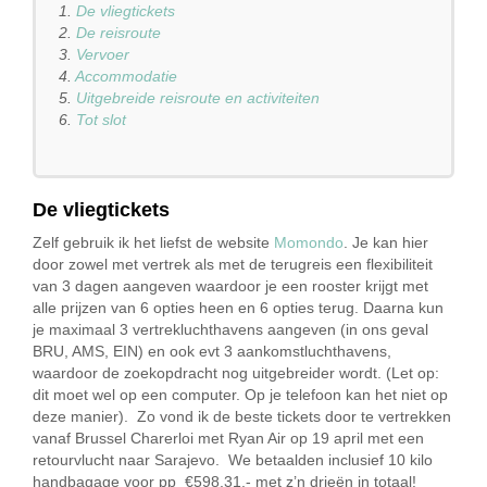
1.
De vliegtickets
2.
De reisroute
3.
Vervoer
4.
Accommodatie
5.
Uitgebreide reisroute en activiteiten
6.
Tot slot
De vliegtickets
Zelf gebruik ik het liefst de website
Momondo
. Je kan hier
door zowel met vertrek als met de terugreis een flexibiliteit
van 3 dagen aangeven waardoor je een rooster krijgt met
alle prijzen van 6 opties heen en 6 opties terug. Daarna kun
je maximaal 3 vertrekluchthavens aangeven (in ons geval
BRU, AMS, EIN) en ook evt 3 aankomstluchthavens,
waardoor de zoekopdracht nog uitgebreider wordt. (Let op:
dit moet wel op een computer. Op je telefoon kan het niet op
deze manier). Zo vond ik de beste tickets door te vertrekken
vanaf Brussel Charerloi met Ryan Air op 19 april met een
retourvlucht naar Sarajevo. We betaalden inclusief 10 kilo
handbagage voor pp €598,31,- met z’n drieën in totaal!