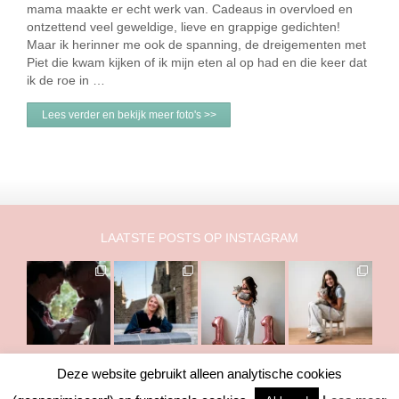
mama maakte er echt werk van. Cadeaus in overvloed en
ontzettend veel geweldige, lieve en grappige gedichten!
Maar ik herinner me ook de spanning, de dreigementen met
Piet die kwam kijken of ik mijn eten al op had en die keer dat
ik de roe in …
Lees verder en bekijk meer foto's >>
LAATSTE POSTS OP INSTAGRAM
Deze website gebruikt alleen analytische cookies
Copyright © 2011-2026 Marry Fermont. Het is NIET toegestaan om