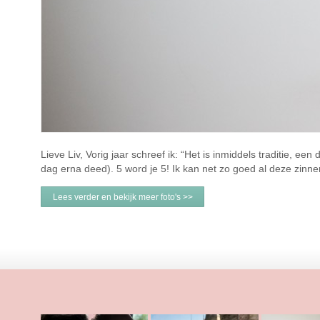
Lieve Liv, Vorig jaar schreef ik: “Het is inmiddels traditie, e
dag erna deed). 5 word je 5! Ik kan net zo goed al deze zinn
Lees verder en bekijk meer foto's >>