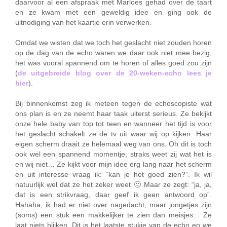
daarvoor al een afspraak met Marloes gehad over de taart
en ze kwam met een geweldig idee en ging ook de
uitnodiging van het kaartje erin verwerken.
Omdat we wisten dat we toch het geslacht niet zouden horen
op de dag van de echo waren we daar ook niet mee bezig,
het was vooral spannend om te horen of alles goed zou zijn
(
de uitgebreide blog over de 20-weken-echo lees je
hier
).
Bij binnenkomst zeg ik meteen tegen de echoscopiste wat
ons plan is en ze neemt haar taak uiterst serieus. Ze bekijkt
onze hele baby van top tot teen en wanneer het tijd is voor
het geslacht schakelt ze de tv uit waar wij op kijken. Haar
eigen scherm draait ze helemaal weg van ons. Oh dit is toch
ook wel een spannend momentje, straks weet zij wat het is
en wij niet… Ze kijkt voor mijn idee erg lang naar het scherm
en uit interesse vraag ik: “kan je het goed zien?”. Ik wil
natuurlijk wel dat ze het zeker weet 🙂 Maar ze zegt: “ja, ja,
dat is een strikvraag, daar geef ik geen antwoord op”.
Hahaha, ik had er niet over nagedacht, maar jongetjes zijn
(soms) een stuk een makkelijker te zien dan meisjes… Ze
laat niets blijken. Dit is het laatste stukje van de echo en we