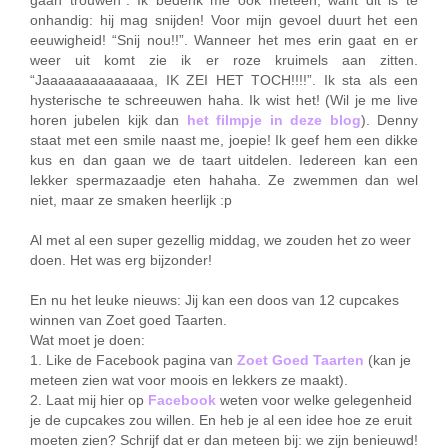
onhandig: hij mag snijden! Voor mijn gevoel duurt het een
eeuwigheid! “Snij nou!!”. Wanneer het mes erin gaat en er
weer uit komt zie ik er roze kruimels aan zitten.
“Jaaaaaaaaaaaaaa, IK ZEI HET TOCH!!!!”. Ik sta als een
hysterische te schreeuwen haha. Ik wist het! (Wil je me live
horen jubelen kijk dan
het filmpje in deze blog
). Denny
staat met een smile naast me, joepie! Ik geef hem een dikke
kus en dan gaan we de taart uitdelen. Iedereen kan een
lekker spermazaadje eten hahaha. Ze zwemmen dan wel
niet, maar ze smaken heerlijk :p
Al met al een super gezellig middag, we zouden het zo weer
doen. Het was erg bijzonder!
En nu het leuke nieuws: Jij kan een doos van 12 cupcakes
winnen van Zoet goed Taarten.
Wat moet je doen:
1. Like de Facebook pagina van
Zoet Goed Taarten
(kan je
meteen zien wat voor moois en lekkers ze maakt).
2. Laat mij hier op
Facebook
weten voor welke gelegenheid
je de cupcakes zou willen. En heb je al een idee hoe ze eruit
moeten zien? Schrijf dat er dan meteen bij: we zijn benieuwd!