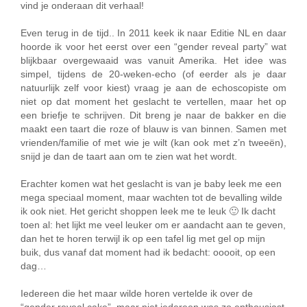
vind je onderaan dit verhaal!
Even terug in de tijd.. In 2011 keek ik naar Editie NL en daar
hoorde ik voor het eerst over een “gender reveal party” wat
blijkbaar overgewaaid was vanuit Amerika. Het idee was
simpel, tijdens de 20-weken-echo (of eerder als je daar
natuurlijk zelf voor kiest) vraag je aan de echoscopiste om
niet op dat moment het geslacht te vertellen, maar het op
een briefje te schrijven. Dit breng je naar de bakker en die
maakt een taart die roze of blauw is van binnen. Samen met
vrienden/familie of met wie je wilt (kan ook met z’n tweeën),
snijd je dan de taart aan om te zien wat het wordt.
Erachter komen wat het geslacht is van je baby leek me een
mega speciaal moment, maar wachten tot de bevalling wilde
ik ook niet. Het gericht shoppen leek me te leuk 🙂 Ik dacht
toen al: het lijkt me veel leuker om er aandacht aan te geven,
dan het te horen terwijl ik op een tafel lig met gel op mijn
buik, dus vanaf dat moment had ik bedacht: ooooit, op een
dag…
Iedereen die het maar wilde horen vertelde ik over de
“gender reveal cake”, maar niet iedereen was zo enthousiast