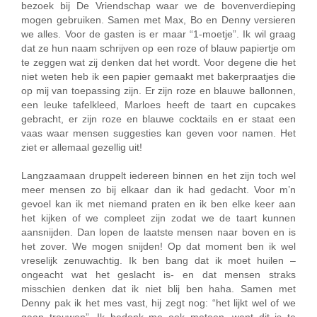
bezoek bij De Vriendschap waar we de bovenverdieping
mogen gebruiken. Samen met Max, Bo en Denny versieren
we alles. Voor de gasten is er maar “1-moetje”. Ik wil graag
dat ze hun naam schrijven op een roze of blauw papiertje om
te zeggen wat zij denken dat het wordt. Voor degene die het
niet weten heb ik een papier gemaakt met bakerpraatjes die
op mij van toepassing zijn. Er zijn roze en blauwe ballonnen,
een leuke tafelkleed, Marloes heeft de taart en cupcakes
gebracht, er zijn roze en blauwe cocktails en er staat een
vaas waar mensen suggesties kan geven voor namen. Het
ziet er allemaal gezellig uit!
Langzaamaan druppelt iedereen binnen en het zijn toch wel
meer mensen zo bij elkaar dan ik had gedacht. Voor m’n
gevoel kan ik met niemand praten en ik ben elke keer aan
het kijken of we compleet zijn zodat we de taart kunnen
aansnijden. Dan lopen de laatste mensen naar boven en is
het zover. We mogen snijden! Op dat moment ben ik wel
vreselijk zenuwachtig. Ik ben bang dat ik moet huilen –
ongeacht wat het geslacht is- en dat mensen straks
misschien denken dat ik niet blij ben haha. Samen met
Denny pak ik het mes vast, hij zegt nog: “het lijkt wel of we
gaan trouwen”. Ik bedenk me ook meteen, want dit is te