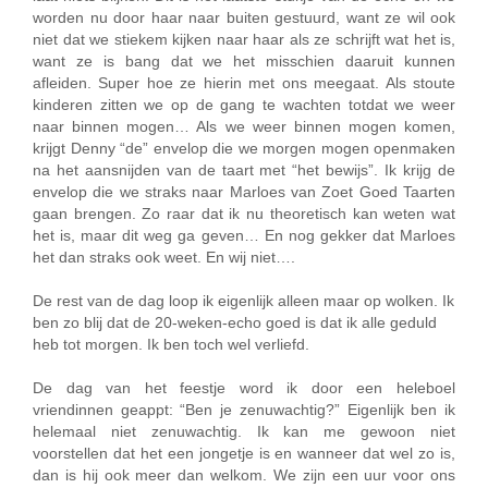
worden nu door haar naar buiten gestuurd, want ze wil ook
niet dat we stiekem kijken naar haar als ze schrijft wat het is,
want ze is bang dat we het misschien daaruit kunnen
afleiden. Super hoe ze hierin met ons meegaat. Als stoute
kinderen zitten we op de gang te wachten totdat we weer
naar binnen mogen… Als we weer binnen mogen komen,
krijgt Denny “de” envelop die we morgen mogen openmaken
na het aansnijden van de taart met “het bewijs”. Ik krijg de
envelop die we straks naar Marloes van Zoet Goed Taarten
gaan brengen. Zo raar dat ik nu theoretisch kan weten wat
het is, maar dit weg ga geven… En nog gekker dat Marloes
het dan straks ook weet. En wij niet….
De rest van de dag loop ik eigenlijk alleen maar op wolken. Ik
ben zo blij dat de 20-weken-echo goed is dat ik alle geduld
heb tot morgen. Ik ben toch wel verliefd.
De dag van het feestje word ik door een heleboel
vriendinnen geappt: “Ben je zenuwachtig?” Eigenlijk ben ik
helemaal niet zenuwachtig. Ik kan me gewoon niet
voorstellen dat het een jongetje is en wanneer dat wel zo is,
dan is hij ook meer dan welkom. We zijn een uur voor ons