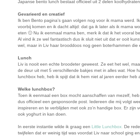
Japanse bento lunch bestaat officieel uit 2 delen koolhydraten z
Gevarieerd en creatief
Ik ben Bento pagina’s gaan volgen nog voor ik mama werd. Ik
voorbij komen en ik dacht altijd: dat ga ik later als ik mama
eten 🙂 Nu ik eenmaal mama ben, merk ik dat ik het vooral bel
Al vind ik ze wel fantastisch dus ik sluit niet uit dat er ooit
wel, maar in Liv haar brooddoos nog geen boterhammen die er
Lunch
Liv is nooit een echte broodeter geweest. Ze eet het wel, maar
de deur uit met 5 verschillende bakjes met in alles wat. Hoe
lunchbox heb, heb ik spijt dat ik hem niet al jaren eerder heb
Welke lunchbox?
Toen ik eenmaal een box mocht aanschaffen van mezelf, heb ik
dus officieel een gesponsorde post. Iedereen die mij volgt we
inspireren en te verblijden met ook zo’n handige box. Er zijn v
ook yoghurt in kan doen.
In eerste instantie wilde ik graag een
Little Lunchbox.
De rede
twijfelen dat er weinig tijd was voordat Liv naar school gin