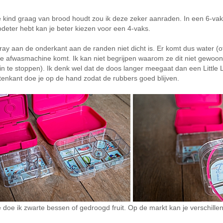
 je kind graag van brood houdt zou ik deze zeker aanraden. In een 6-v
oodeter hebt kan je beter kiezen voor een 4-vaks.
 tray aan de onderkant aan de randen niet dicht is. Er komt dus water (of
de afwasmachine komt. Ik kan niet begrijpen waarom ze dit niet gewoon 
in te stoppen). Ik denk wel dat de doos langer meegaat dan een Little
tenkant doe je op de hand zodat de rubbers goed blijven.
dje doe ik zwarte bessen of gedroogd fruit. Op de markt kan je verschill