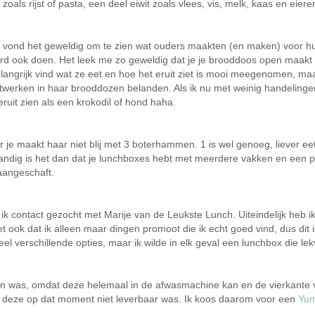
oals rijst of pasta, een deel eiwit zoals vlees, vis, melk, kaas en eiere
 vond het geweldig om te zien wat ouders maakten (en maken) voor hun 
 word ook doen. Het leek me zo geweldig dat je je brooddoos open maakt 
angrijk vind wat ze eet en hoe het eruit ziet is mooi meegenomen, maar 
 kunstwerken in haar brooddozen belanden. Als ik nu met weinig handeling
uit zien als een krokodil of hond haha.
 je maakt haar niet blij met 3 boterhammen. 1 is wel genoeg, liever eet
 handig is het dan dat je lunchboxes hebt met meerdere vakken en een 
 aangeschaft.
 contact gezocht met Marije van de Leukste Lunch. Uiteindelijk heb ik 
et ook dat ik alleen maar dingen promoot die ik echt goed vind, dus dit
eel verschillende opties, maar ik wilde in elk geval een lunchbox die lek
n was, omdat deze helemaal in de afwasmachine kan en de vierkante vak
g en deze op dat moment niet leverbaar was. Ik koos daarom voor een
Yum