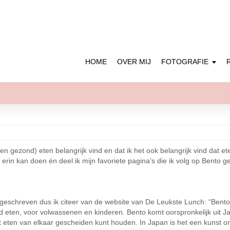
HOME
OVER MIJ
FOTOGRAFIE
en gezond) eten belangrijk vind en dat ik het ook belangrijk vind dat ete
je erin kan doen én deel ik mijn favoriete pagina’s die ik volg op Bento
er geschreven dus ik citeer van de website van De Leukste Lunch: “Bent
d eten, voor volwassenen en kinderen. Bento komt oorspronkelijk uit J
eten van elkaar gescheiden kunt houden. In Japan is het een kunst om