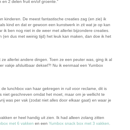
n en 2 delen fruit en/of groente.”
kinderen. De meest fantastische creaties zag (en zie) ik
als kind en dat er gewoon een kunstwerk in zit wat je op kan
ik ben nog niet in de weer met allerlei bijzondere creaties.
en (en dus met weinig tijd) het leuk kan maken, dan doe ik het
 ze allerlei andere dingen. Toen ze een peuter was, ging ik al
per vakje afsluitbaar deksel?! Nu ik eenmaal een Yumbox
de lunchbox van haar gekregen in ruil voor reclame, dit is
 is niet geschreven omdat het moet, maar om je wellicht te
vrij was per vak (zodat niet alles door elkaar gaat) en waar je
ken er heel handig uit zien. Ik had alleen zolang zitten
box met 6 vakken
en een
Yumbox snack box met 3 vakken
.