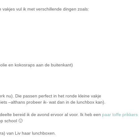
 vakjes vul ik met verschillende dingen zoals:
osolie en kokosraps aan de buitenkant)
rk nu). Die passen perfect in het ronde kleine vakje
iets –althans probeer ik- wat dan in de lunchbox kan).
gedeelte bereid ik de avond ervoor al voor. Ik heb een
paar toffe prikkers
op school 🙂
ra) van Liv haar lunchboxen.