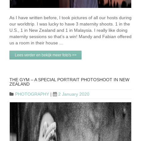
As I have written before, I took pictures of all our hosts during
our worldtrip. I was lucky to have 3 maternity shoots. 1 in the
U.S., 1 in New Zealand and 1 in Malaysia. I really like doing
maternity sessions so that’s a win! Mandy and Fabian offered
us a room in their house …
Lees verder en bekijk meer foto's >>
THE GYM – A SPECIAL PORTRAIT PHOTOSHOOT IN NEW
ZEALAND
PHOTOGRAPHY
|
2 January 2020