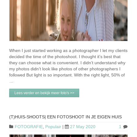
When I just started working as a photographer I let my clients
decided the time of the photoshoot. I thought it’s best that
they can choose what is convenient. I didn’t understand why
my photos didn’t look like photos of other photographers I
followed But light is so important. With the right light, 50% of
…
Lees verder en bekijk meer foto's >>
(T)HUIS-SHOOTS| EEN FOTOSHOOT IN JE EIGEN HUIS
FOTOGRAFIE
,
Populair
|
27 May 2020
1