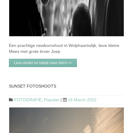
Een prachtige newbornshoot in Wolphaartsdijk, lieve kleine
Mees met grote broer Joep
Lees verder en bekijk meer foto's >>
SUNSET FOTOSHOOTS
FOTOGRAFIE
,
Populair
|
16 March 2022