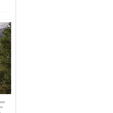
izen
en
n …