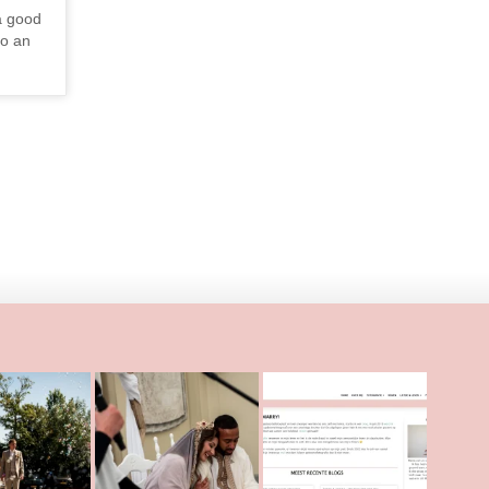
 a good
so an