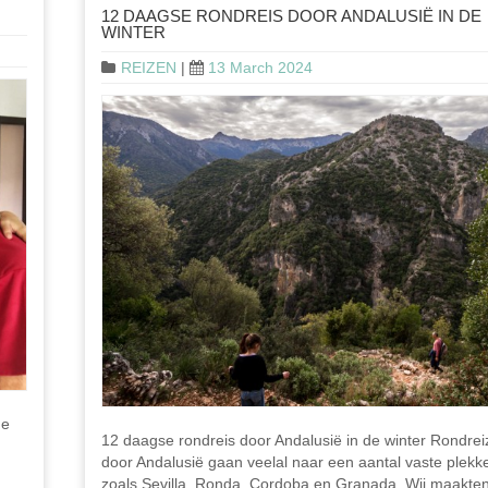
12 DAAGSE RONDREIS DOOR ANDALUSIË IN DE
WINTER
REIZEN
|
13 March 2024
he
12 daagse rondreis door Andalusië in de winter Rondre
door Andalusië gaan veelal naar een aantal vaste plekk
zoals Sevilla, Ronda, Cordoba en Granada. Wij maakte