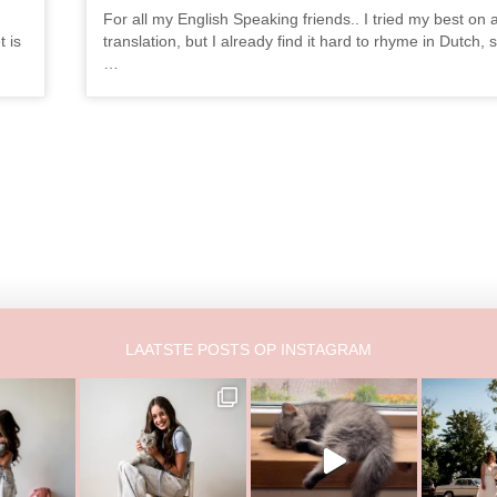
For all my English Speaking friends.. I tried my best on
 is
translation, but I already find it hard to rhyme in Dutch, 
…
LAATSTE POSTS OP INSTAGRAM