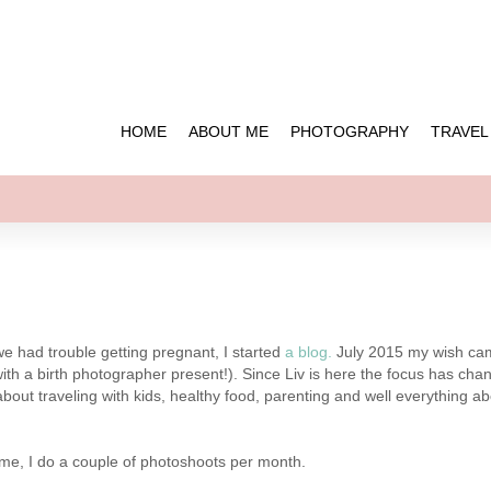
HOME
ABOUT ME
PHOTOGRAPHY
TRAVEL
e had trouble getting pregnant, I started
a blog.
July 2015 my wish ca
ith a birth photographer present!). Since Liv is here the focus has ch
about traveling with kids, healthy food, parenting and well everything ab
me, I do a couple of photoshoots per month.