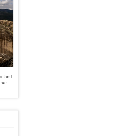
enland
maar