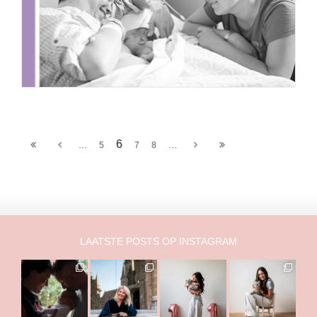
6
...
...
5
7
8
LAATSTE POSTS OP INSTAGRAM