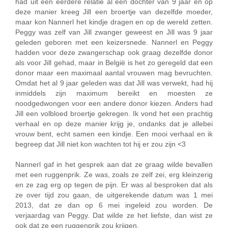
had uit een eerdere relatie al een dochter van 9 jaar en op
deze manier kreeg Jill een broertje van dezelfde moeder,
maar kon Nannerl het kindje dragen en op de wereld zetten.
Peggy was zelf van Jill zwanger geweest en Jill was 9 jaar
geleden geboren met een keizersnede. Nannerl en Peggy
hadden voor deze zwangerschap ook graag dezelfde donor
als voor Jill gehad, maar in België is het zo geregeld dat een
donor maar een maximaal aantal vrouwen mag bevruchten.
Omdat het al 9 jaar geleden was dat Jill was verwekt, had hij
inmiddels zijn maximum bereikt en moesten ze
noodgedwongen voor een andere donor kiezen. Anders had
Jill een volbloed broertje gekregen. Ik vond het een prachtig
verhaal en op deze manier krijg je, ondanks dat je allebei
vrouw bent, echt samen een kindje. Een mooi verhaal en ik
begreep dat Jill niet kon wachten tot hij er zou zijn <3
Nannerl gaf in het gesprek aan dat ze graag wilde bevallen
met een ruggenprik. Ze was, zoals ze zelf zei, erg kleinzerig
en ze zag erg op tegen de pijn. Er was al besproken dat als
ze over tijd zou gaan, de uitgerekende datum was 1 mei
2013, dat ze dan op 6 mei ingeleid zou worden. De
verjaardag van Peggy. Dat wilde ze het liefste, dan wist ze
ook dat ze een ruggenprik zou krijgen.