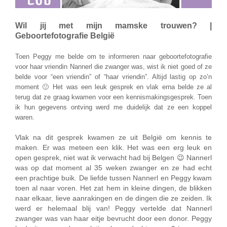
Wil jij met mijn mamske trouwen? |
Geboortefotografie België
Toen Peggy me belde om te informeren naar geboortefotografie
voor haar vriendin Nannerl die zwanger was, wist ik niet goed of ze
belde voor “een vriendin” of “haar vriendin”. Altijd lastig op zo’n
moment 🙂 Het was een leuk gesprek en vlak erna belde ze al
terug dat ze graag kwamen voor een kennismakingsgesprek. Toen
ik hun gegevens ontving werd me duidelijk dat ze een koppel
waren.
Vlak na dit gesprek kwamen ze uit België om kennis te
maken. Er was meteen een klik. Het was een erg leuk en
open gesprek, niet wat ik verwacht had bij Belgen 😉 Nannerl
was op dat moment al 35 weken zwanger en ze had echt
een prachtige buik. De liefde tussen Nannerl en Peggy kwam
toen al naar voren. Het zat hem in kleine dingen, de blikken
naar elkaar, lieve aanrakingen en de dingen die ze zeiden. Ik
werd er helemaal blij van! Peggy vertelde dat Nannerl
zwanger was van haar eitje bevrucht door een donor. Peggy