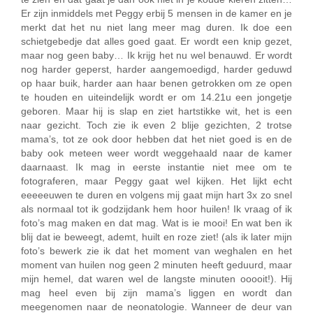
Er zijn inmiddels met Peggy erbij 5 mensen in de kamer en je
merkt dat het nu niet lang meer mag duren. Ik doe een
schietgebedje dat alles goed gaat. Er wordt een knip gezet,
maar nog geen baby… Ik krijg het nu wel benauwd. Er wordt
nog harder geperst, harder aangemoedigd, harder geduwd
op haar buik, harder aan haar benen getrokken om ze open
te houden en uiteindelijk wordt er om 14.21u een jongetje
geboren. Maar hij is slap en ziet hartstikke wit, het is een
naar gezicht. Toch zie ik even 2 blije gezichten, 2 trotse
mama’s, tot ze ook door hebben dat het niet goed is en de
baby ook meteen weer wordt weggehaald naar de kamer
daarnaast. Ik mag in eerste instantie niet mee om te
fotograferen, maar Peggy gaat wel kijken. Het lijkt echt
eeeeeuwen te duren en volgens mij gaat mijn hart 3x zo snel
als normaal tot ik godzijdank hem hoor huilen! Ik vraag of ik
foto’s mag maken en dat mag. Wat is ie mooi! En wat ben ik
blij dat ie beweegt, ademt, huilt en roze ziet! (als ik later mijn
foto’s bewerk zie ik dat het moment van weghalen en het
moment van huilen nog geen 2 minuten heeft geduurd, maar
mijn hemel, dat waren wel de langste minuten ooooit!). Hij
mag heel even bij zijn mama’s liggen en wordt dan
meegenomen naar de neonatologie. Wanneer de deur van