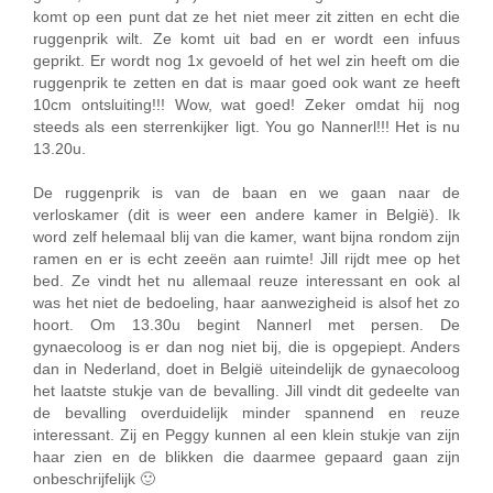
komt op een punt dat ze het niet meer zit zitten en echt die
ruggenprik wilt. Ze komt uit bad en er wordt een infuus
geprikt. Er wordt nog 1x gevoeld of het wel zin heeft om die
ruggenprik te zetten en dat is maar goed ook want ze heeft
10cm ontsluiting!!! Wow, wat goed! Zeker omdat hij nog
steeds als een sterrenkijker ligt. You go Nannerl!!! Het is nu
13.20u.
De ruggenprik is van de baan en we gaan naar de
verloskamer (dit is weer een andere kamer in België). Ik
word zelf helemaal blij van die kamer, want bijna rondom zijn
ramen en er is echt zeeën aan ruimte! Jill rijdt mee op het
bed. Ze vindt het nu allemaal reuze interessant en ook al
was het niet de bedoeling, haar aanwezigheid is alsof het zo
hoort. Om 13.30u begint Nannerl met persen. De
gynaecoloog is er dan nog niet bij, die is opgepiept. Anders
dan in Nederland, doet in België uiteindelijk de gynaecoloog
het laatste stukje van de bevalling. Jill vindt dit gedeelte van
de bevalling overduidelijk minder spannend en reuze
interessant. Zij en Peggy kunnen al een klein stukje van zijn
haar zien en de blikken die daarmee gepaard gaan zijn
onbeschrijfelijk 🙂