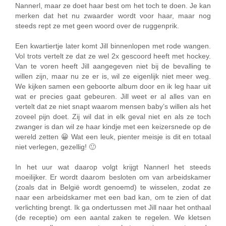
Nannerl, maar ze doet haar best om het toch te doen. Je kan
merken dat het nu zwaarder wordt voor haar, maar nog
steeds rept ze met geen woord over de ruggenprik.
Een kwartiertje later komt Jill binnenlopen met rode wangen.
Vol trots vertelt ze dat ze wel 2x gescoord heeft met hockey.
Van te voren heeft Jill aangegeven niet bij de bevalling te
willen zijn, maar nu ze er is, wil ze eigenlijk niet meer weg.
We kijken samen een geboorte album door en ik leg haar uit
wat er precies gaat gebeuren. Jill weet er al alles van en
vertelt dat ze niet snapt waarom mensen baby’s willen als het
zoveel pijn doet. Zij wil dat in elk geval niet en als ze toch
zwanger is dan wil ze haar kindje met een keizersnede op de
wereld zetten 😀 Wat een leuk, pienter meisje is dit en totaal
niet verlegen, gezellig! 🙂
In het uur wat daarop volgt krijgt Nannerl het steeds
moeilijker. Er wordt daarom besloten om van arbeidskamer
(zoals dat in België wordt genoemd) te wisselen, zodat ze
naar een arbeidskamer met een bad kan, om te zien of dat
verlichting brengt. Ik ga ondertussen met Jill naar het onthaal
(de receptie) om een aantal zaken te regelen. We kletsen