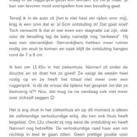
kan van tevoren nooit voorspellen hoe een bevalling gaat.
Terwijl ik in de auto zit (het is niet heel ver rijden voor mij),
krijg ik een sms dat er al 6cm ontsluiting is! Dat gaat snel!
Toch verwacht ik dat er wel even een stagnatie zal zijn, vlak
voor de bevalling lag de baby namelijk nog “verkeerd”. Hij
was een sterrenkijker. Sterrenkijkers hebben meer ruimte
nodig om eruit te komen en vaak blijft de ontsluiting hangen
rond de 7 a 8 cm.
Ik ben om 11.45u in het ziekenhuis. Nannerl zit onder de
douche en ze doet het zo goed! Ze vangt de weeën heel
rustig op en ze heeft het totaal niet meer over een
ruggenprik. Is dit de vrouw die tijdens het gesprek zei dat ze
kleinzerig is?! Nou, dat mag ze na vandaag ook niet meer
over zichzelf zeggen 😉
Het is erg druk in het ziekenhuis en op dit moment is alleen
de zelfstandige verloskundige erbij, die hen ook thuis heeft
begeleid. Om 12u checkt zij nog eens de ontsluiting en heeft
Nannerl nog hetzelfde. De verloskundige raad haar aan om
rechtop in bed te gaan zitten. Geen prettige positie voor