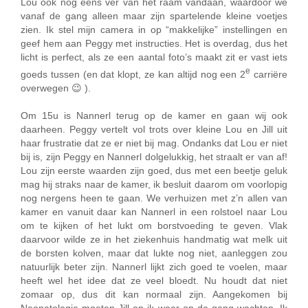
Lou ook nog eens ver van het raam vandaan, waardoor we
vanaf de gang alleen maar zijn spartelende kleine voetjes
zien. Ik stel mijn camera in op “makkelijke” instellingen en
geef hem aan Peggy met instructies. Het is overdag, dus het
licht is perfect, als ze een aantal foto’s maakt zit er vast iets
e
goeds tussen (en dat klopt, ze kan altijd nog een 2
carriëre
overwegen 😉 ).
Om 15u is Nannerl terug op de kamer en gaan wij ook
daarheen. Peggy vertelt vol trots over kleine Lou en Jill uit
haar frustratie dat ze er niet bij mag. Ondanks dat Lou er niet
bij is, zijn Peggy en Nannerl dolgelukkig, het straalt er van af!
Lou zijn eerste waarden zijn goed, dus met een beetje geluk
mag hij straks naar de kamer, ik besluit daarom om voorlopig
nog nergens heen te gaan. We verhuizen met z’n allen van
kamer en vanuit daar kan Nannerl in een rolstoel naar Lou
om te kijken of het lukt om borstvoeding te geven. Vlak
daarvoor wilde ze in het ziekenhuis handmatig wat melk uit
de borsten kolven, maar dat lukte nog niet, aanleggen zou
natuurlijk beter zijn. Nannerl lijkt zich goed te voelen, maar
heeft wel het idee dat ze veel bloedt. Nu houdt dat niet
zomaar op, dus dit kan normaal zijn. Aangekomen bij