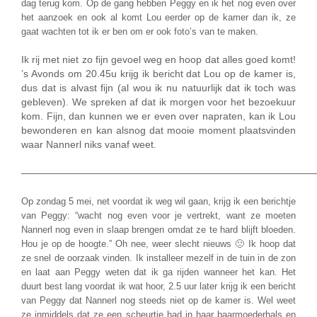
dag terug kom. Op de gang hebben Peggy en ik het nog even over
het aanzoek en ook al komt Lou eerder op de kamer dan ik, ze
gaat wachten tot ik er ben om er ook foto’s van te maken.
Ik rij met niet zo fijn gevoel weg en hoop dat alles goed komt!
’s Avonds om 20.45u krijg ik bericht dat Lou op de kamer is,
dus dat is alvast fijn (al wou ik nu natuurlijk dat ik toch was
gebleven). We spreken af dat ik morgen voor het bezoekuur
kom. Fijn, dan kunnen we er even over napraten, kan ik Lou
bewonderen en kan alsnog dat mooie moment plaatsvinden
waar Nannerl niks vanaf weet.
——————————————————————————————
Op zondag 5 mei, net voordat ik weg wil gaan, krijg ik een berichtje
van Peggy: “wacht nog even voor je vertrekt, want ze moeten
Nannerl nog even in slaap brengen omdat ze te hard blijft bloeden.
Hou je op de hoogte.” Oh nee, weer slecht nieuws 🙁 Ik hoop dat
ze snel de oorzaak vinden. Ik installeer mezelf in de tuin in de zon
en laat aan Peggy weten dat ik ga rijden wanneer het kan. Het
duurt best lang voordat ik wat hoor, 2.5 uur later krijg ik een bericht
van Peggy dat Nannerl nog steeds niet op de kamer is. Wel weet
ze inmiddels dat ze een scheurtje had in haar baarmoederhals en