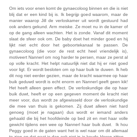
Om iets voor enen komt de gynaecoloog binnen en die is niet
blij dat er een kind bij is. Ik begrijp goed waarom, maar de
manier waarop Jill de verloskamer uit wordt gestuurd had
ook anders gekund. Arm meiske. Ze moet nu in de kamer of
op de gang alleen wachten. Het is zonde. Vanaf dit moment
slaat de sfeer ook om. De baby doet het minder goed en hij
lijkt niet echt door het geboortekanaal te passen. De
gynaecoloog (die voor de rest echt heel vriendelijk is),
motiveert Nannerl om nog harder te persen, maar ze perst al
op volle kracht. Het helpt natuurlijk niet dat hij er niet goed
voor ligt. Er wordt besloten om op haar buik te duwen. Ik heb
dit nog niet eerder gezien, maar de kracht waarmee op haar
buik geduwd wordt is echt enorm en Nannerl geeft geen kik!
Het heeft alleen geen effect. De verloskundige die op haar
buik duwt, heeft er op een gegeven moment de kracht niet
meer voor, dus wordt ze afgewisseld door de verloskundige
die mee van thuis is gekomen. Zij duwt alleen niet hard
genoeg (moet je nagaan) dus wordt er iemand anders
gehaald die bij het hoofdeinde op bed zit en met haar volle
gewicht tijdens een wee op Nannerl haar buik duwt. Ik hou
Peggy goed in de gaten want het is wel naar om dit allemaal
te zien en dat gaat je dan ook niet in je koude kleren zitten…