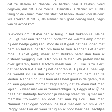
dat ze daarom zo bloedde. Ze hebben haar 3 zakken bloed
gegeven, dus dat is de moeite. Uiteindelijk is Nannerl om 13.30u
terug op de kamer, maar dan staat het bezoek alweer voor de deur.
We spreken af dat ik, als Nannerl zich goed genoeg voelt, begin
van de avond kom.
’s Avonds om 18.45u ben ik terug in het ziekenhuis. Kleine
Lou ligt met een “zonnebril” onder?? de warmtelamp omdat
hij een beetje gelig zag. Voor de rest gaat het heel goed met
hem en het is super fijn om hem te zien. Nannerl ziet er wat
moe uit (niet gek), maar echt stukken beter dan toen ik
gisteren wegging. Het is fijn om ze te zien. We praten wat bij
over gisteren, terwijl ik foto’s maak van Lou. Die is zo alert,
dat het toch lijkt alsof hij net geboren is. Hij kijkt al heel wijs
de wereld in! En dan komt het moment om hem aan te
kleden. Nannerl houdt alleen alles heel goed in de gaten, dus
op een gegeven moment zegt Peggy dat ze even niet mag
kijken. Ik weet niet wie er zenuwachtiger is, Peggy of ik 🙂 Ze
haalt het slabbetje tevoorschijn waarop staat: “wil jij met mijn
mamske trouwen?” en doet het aan bij Lou. Dan mag
Nannerl haar ogen opdoen. Ze kijkt met een big smile van
Peggy naar Lou en weer terug en ik hoor haar heel zachtjes