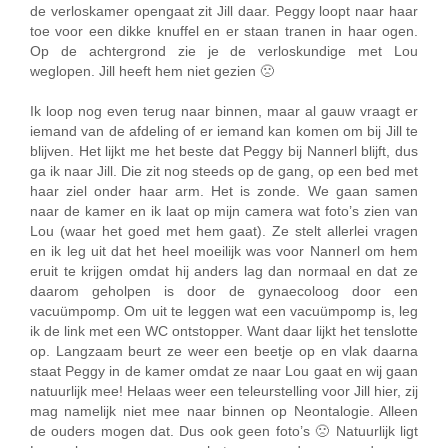
de verloskamer opengaat zit Jill daar. Peggy loopt naar haar
toe voor een dikke knuffel en er staan tranen in haar ogen.
Op de achtergrond zie je de verloskundige met Lou
weglopen. Jill heeft hem niet gezien 🙁
Ik loop nog even terug naar binnen, maar al gauw vraagt er
iemand van de afdeling of er iemand kan komen om bij Jill te
blijven. Het lijkt me het beste dat Peggy bij Nannerl blijft, dus
ga ik naar Jill. Die zit nog steeds op de gang, op een bed met
haar ziel onder haar arm. Het is zonde. We gaan samen
naar de kamer en ik laat op mijn camera wat foto’s zien van
Lou (waar het goed met hem gaat). Ze stelt allerlei vragen
en ik leg uit dat het heel moeilijk was voor Nannerl om hem
eruit te krijgen omdat hij anders lag dan normaal en dat ze
daarom geholpen is door de gynaecoloog door een
vacuümpomp. Om uit te leggen wat een vacuümpomp is, leg
ik de link met een WC ontstopper. Want daar lijkt het tenslotte
op. Langzaam beurt ze weer een beetje op en vlak daarna
staat Peggy in de kamer omdat ze naar Lou gaat en wij gaan
natuurlijk mee! Helaas weer een teleurstelling voor Jill hier, zij
mag namelijk niet mee naar binnen op Neontalogie. Alleen
de ouders mogen dat. Dus ook geen foto’s 🙁 Natuurlijk ligt