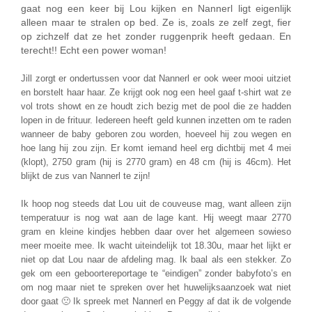
gaat nog een keer bij Lou kijken en Nannerl ligt eigenlijk
alleen maar te stralen op bed. Ze is, zoals ze zelf zegt, fier
op zichzelf dat ze het zonder ruggenprik heeft gedaan. En
terecht!! Echt een power woman!
Jill zorgt er ondertussen voor dat Nannerl er ook weer mooi uitziet
en borstelt haar haar. Ze krijgt ook nog een heel gaaf t-shirt wat ze
vol trots showt en ze houdt zich bezig met de pool die ze hadden
lopen in de frituur. Iedereen heeft geld kunnen inzetten om te raden
wanneer de baby geboren zou worden, hoeveel hij zou wegen en
hoe lang hij zou zijn. Er komt iemand heel erg dichtbij met 4 mei
(klopt), 2750 gram (hij is 2770 gram) en 48 cm (hij is 46cm). Het
blijkt de zus van Nannerl te zijn!
Ik hoop nog steeds dat Lou uit de couveuse mag, want alleen zijn
temperatuur is nog wat aan de lage kant. Hij weegt maar 2770
gram en kleine kindjes hebben daar over het algemeen sowieso
meer moeite mee. Ik wacht uiteindelijk tot 18.30u, maar het lijkt er
niet op dat Lou naar de afdeling mag. Ik baal als een stekker. Zo
gek om een geboortereportage te “eindigen” zonder babyfoto’s en
om nog maar niet te spreken over het huwelijksaanzoek wat niet
door gaat 🙁 Ik spreek met Nannerl en Peggy af dat ik de volgende