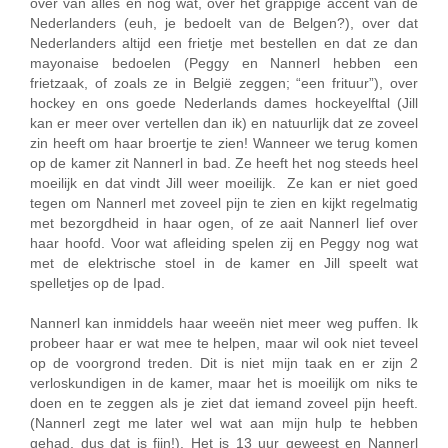
over van alles en nog wat, over het grappige accent van de
Nederlanders (euh, je bedoelt van de Belgen?), over dat
Nederlanders altijd een frietje met bestellen en dat ze dan
mayonaise bedoelen (Peggy en Nannerl hebben een
frietzaak, of zoals ze in België zeggen; “een frituur”), over
hockey en ons goede Nederlands dames hockeyelftal (Jill
kan er meer over vertellen dan ik) en natuurlijk dat ze zoveel
zin heeft om haar broertje te zien! Wanneer we terug komen
op de kamer zit Nannerl in bad. Ze heeft het nog steeds heel
moeilijk en dat vindt Jill weer moeilijk. Ze kan er niet goed
tegen om Nannerl met zoveel pijn te zien en kijkt regelmatig
met bezorgdheid in haar ogen, of ze aait Nannerl lief over
haar hoofd. Voor wat afleiding spelen zij en Peggy nog wat
met de elektrische stoel in de kamer en Jill speelt wat
spelletjes op de Ipad.
Nannerl kan inmiddels haar weeën niet meer weg puffen. Ik
probeer haar er wat mee te helpen, maar wil ook niet teveel
op de voorgrond treden. Dit is niet mijn taak en er zijn 2
verloskundigen in de kamer, maar het is moeilijk om niks te
doen en te zeggen als je ziet dat iemand zoveel pijn heeft.
(Nannerl zegt me later wel wat aan mijn hulp te hebben
gehad, dus dat is fijn!). Het is 13 uur geweest en Nannerl