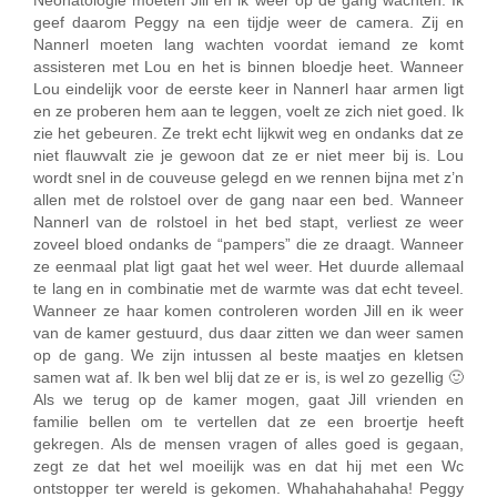
Neonatologie moeten Jill en ik weer op de gang wachten. Ik
geef daarom Peggy na een tijdje weer de camera. Zij en
Nannerl moeten lang wachten voordat iemand ze komt
assisteren met Lou en het is binnen bloedje heet. Wanneer
Lou eindelijk voor de eerste keer in Nannerl haar armen ligt
en ze proberen hem aan te leggen, voelt ze zich niet goed. Ik
zie het gebeuren. Ze trekt echt lijkwit weg en ondanks dat ze
niet flauwvalt zie je gewoon dat ze er niet meer bij is. Lou
wordt snel in de couveuse gelegd en we rennen bijna met z’n
allen met de rolstoel over de gang naar een bed. Wanneer
Nannerl van de rolstoel in het bed stapt, verliest ze weer
zoveel bloed ondanks de “pampers” die ze draagt. Wanneer
ze eenmaal plat ligt gaat het wel weer. Het duurde allemaal
te lang en in combinatie met de warmte was dat echt teveel.
Wanneer ze haar komen controleren worden Jill en ik weer
van de kamer gestuurd, dus daar zitten we dan weer samen
op de gang. We zijn intussen al beste maatjes en kletsen
samen wat af. Ik ben wel blij dat ze er is, is wel zo gezellig 🙂
Als we terug op de kamer mogen, gaat Jill vrienden en
familie bellen om te vertellen dat ze een broertje heeft
gekregen. Als de mensen vragen of alles goed is gegaan,
zegt ze dat het wel moeilijk was en dat hij met een Wc
ontstopper ter wereld is gekomen. Whahahahahaha! Peggy