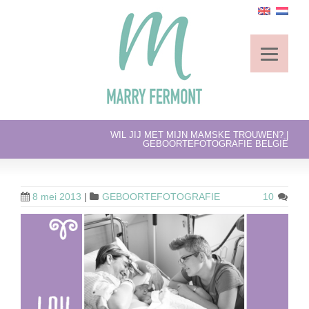
WIL JIJ MET MIJN MAMSKE TROUWEN? |
GEBOORTEFOTOGRAFIE BELGIË
8 mei 2013
|
GEBOORTEFOTOGRAFIE
10