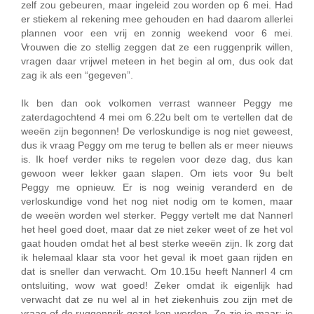
zelf zou gebeuren, maar ingeleid zou worden op 6 mei. Had
er stiekem al rekening mee gehouden en had daarom allerlei
plannen voor een vrij en zonnig weekend voor 6 mei.
Vrouwen die zo stellig zeggen dat ze een ruggenprik willen,
vragen daar vrijwel meteen in het begin al om, dus ook dat
zag ik als een “gegeven”.
Ik ben dan ook volkomen verrast wanneer Peggy me
zaterdagochtend 4 mei om 6.22u belt om te vertellen dat de
weeën zijn begonnen! De verloskundige is nog niet geweest,
dus ik vraag Peggy om me terug te bellen als er meer nieuws
is. Ik hoef verder niks te regelen voor deze dag, dus kan
gewoon weer lekker gaan slapen. Om iets voor 9u belt
Peggy me opnieuw. Er is nog weinig veranderd en de
verloskundige vond het nog niet nodig om te komen, maar
de weeën worden wel sterker. Peggy vertelt me dat Nannerl
het heel goed doet, maar dat ze niet zeker weet of ze het vol
gaat houden omdat het al best sterke weeën zijn. Ik zorg dat
ik helemaal klaar sta voor het geval ik moet gaan rijden en
dat is sneller dan verwacht. Om 10.15u heeft Nannerl 4 cm
ontsluiting, wow wat goed! Zeker omdat ik eigenlijk had
verwacht dat ze nu wel al in het ziekenhuis zou zijn met de
vraag of de ruggenprik gezet kon worden. Zo zie je maar: je