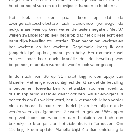
houdt er nogal van om de touwtjes in handen te hebben 🙂
Het leek er een paar keer op dat de
zwangerschapscholestase zich aandiende (vanwege de
jeuk), maar keer op keer waren de testen negatief. Met 37
weken zwangerschap leek het erop dat het dit keer echt een
natuurlijke bevalling zou worden. Toen begon het wachten en
het wachten en het wachten. Regelmatig kreeg ik een
(ongeduldige) update, maar geen baby. Het rommelde wel
en een paar keer dacht Mariëlle dat de bevalling was
begonnen, maar dan waren de weeën toch weer gestopt.
In de nacht van 30 op 31 maart krijg ik een appje van
Mariëlle. Met enige voorzichtigheid denkt ze dat de bevalling
is begonnen. Toevallig ben ik net wakker voor een voeding,
dus ik app terug dat ik er klaar voor ben. Als ik vervolgens ’s
ochtends om 8u wakker word, ben ik verbaasd: ik heb verder
niets gehoord. Ik stuur een berichtje en het blijkt dat de
weeën weer zijn afgenomen. Ze wordt er gek van! We appen
nog wat heen en weer en dan besluiten ze toch een
bezoekje te brengen aan het ziekenhuis in Terneuzen. Om
11u krijg ik een update. Mariëlle blijkt 2 a 3cm ontsluiting te