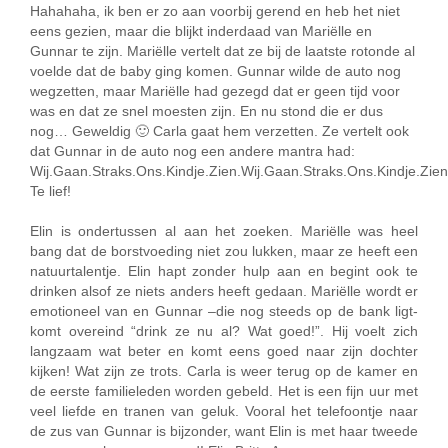
Hahahaha, ik ben er zo aan voorbij gerend en heb het niet
eens gezien, maar die blijkt inderdaad van Mariëlle en
Gunnar te zijn. Mariëlle vertelt dat ze bij de laatste rotonde al
voelde dat de baby ging komen. Gunnar wilde de auto nog
wegzetten, maar Mariëlle had gezegd dat er geen tijd voor
was en dat ze snel moesten zijn. En nu stond die er dus
nog… Geweldig 🙂 Carla gaat hem verzetten. Ze vertelt ook
dat Gunnar in de auto nog een andere mantra had:
Wij.Gaan.Straks.Ons.Kindje.Zien.Wij.Gaan.Straks.Ons.Kindje.Zien
Te lief!
Elin is ondertussen al aan het zoeken. Mariëlle was heel
bang dat de borstvoeding niet zou lukken, maar ze heeft een
natuurtalentje. Elin hapt zonder hulp aan en begint ook te
drinken alsof ze niets anders heeft gedaan. Mariëlle wordt er
emotioneel van en Gunnar –die nog steeds op de bank ligt-
komt overeind “drink ze nu al? Wat goed!”. Hij voelt zich
langzaam wat beter en komt eens goed naar zijn dochter
kijken! Wat zijn ze trots. Carla is weer terug op de kamer en
de eerste familieleden worden gebeld. Het is een fijn uur met
veel liefde en tranen van geluk. Vooral het telefoontje naar
de zus van Gunnar is bijzonder, want Elin is met haar tweede