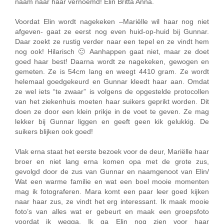
naam naar haar vernoemd! Elin Britta Anna.
Voordat Elin wordt nagekeken –Mariëlle wil haar nog niet
afgeven- gaat ze eerst nog even huid-op-huid bij Gunnar.
Daar zoekt ze rustig verder naar een tepel en ze vindt hem
nog ook! Hilarisch 🙂 Aanhappen gaat niet, maar ze doet
goed haar best! Daarna wordt ze nagekeken, gewogen en
gemeten. Ze is 54cm lang en weegt 4410 gram. Ze wordt
helemaal goedgekeurd en Gunnar kleedt haar aan. Omdat
ze wel iets “te zwaar” is volgens de opgestelde protocollen
van het ziekenhuis moeten haar suikers geprikt worden. Dit
doen ze door een klein prikje in de voet te geven. Ze mag
lekker bij Gunnar liggen en geeft geen kik gelukkig. De
suikers blijken ook goed!
Vlak erna staat het eerste bezoek voor de deur, Mariëlle haar
broer en niet lang erna komen opa met de grote zus,
gevolgd door de zus van Gunnar en naamgenoot van Elin/
Wat een warme familie en wat een boel mooie momenten
mag ik fotograferen. Mara komt een paar leer goed kijken
naar haar zus, ze vindt het erg interessant. Ik maak mooie
foto’s van alles wat er gebeurt en maak een groepsfoto
voordat ik wegga. Ik ga Elin nog zien voor haar