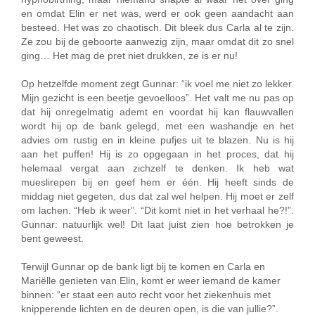
en omdat Elin er net was, werd er ook geen aandacht aan
besteed. Het was zo chaotisch. Dit bleek dus Carla al te zijn.
Ze zou bij de geboorte aanwezig zijn, maar omdat dit zo snel
ging… Het mag de pret niet drukken, ze is er nu!
Op hetzelfde moment zegt Gunnar: “ik voel me niet zo lekker.
Mijn gezicht is een beetje gevoelloos”. Het valt me nu pas op
dat hij onregelmatig ademt en voordat hij kan flauwvallen
wordt hij op de bank gelegd, met een washandje en het
advies om rustig en in kleine pufjes uit te blazen. Nu is hij
aan het puffen! Hij is zo opgegaan in het proces, dat hij
helemaal vergat aan zichzelf te denken. Ik heb wat
mueslirepen bij en geef hem er één. Hij heeft sinds de
middag niet gegeten, dus dat zal wel helpen. Hij moet er zelf
om lachen. “Heb ik weer”. “Dit komt niet in het verhaal he?!”.
Gunnar: natuurlijk wel! Dit laat juist zien hoe betrokken je
bent geweest.
Terwijl Gunnar op de bank ligt bij te komen en Carla en
Mariëlle genieten van Elin, komt er weer iemand de kamer
binnen: “er staat een auto recht voor het ziekenhuis met
knipperende lichten en de deuren open, is die van jullie?”.