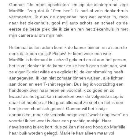
Gunnar: “Je moet opschieten” en op de achtergrond zegt
Mariëlle: “zeg dat ik 10cm ben”. Ik had al zo’n donkerbruin
vermoeden. Ik duw de gaspedaal nog wat verder in, race
naar het ziekenhuis, gooi mij auto schots en scheef op de
eerste de beste plek die ik zie en ren het ziekenhuis in met
mijn camera al om mijn nek.
Helemaal buiten adem kom ik de kamer binnen en als eerste
denk ik: ik ben op tijd! Pfieuw! Er komt weer een wee.
Mariëlle is helemaal in zichzelf gekeerd en al aan het persen,
het is vrij donker in de kamer en ze heeft geen shirt aan, wat
ze eigenlijk niet wilde en expliciet bij de kennismaking heeft
aangegeven. Ik kan niet zomaar binnen walsen, alle lichten
aan doen en een T-shirt regelen. Dus leg ik voorzichtig een
handdoek over haar heen en voordat ik zo goed en zo
kwaad als het gaat kan nadenken over de volgende stap is
daar het hoofdje al! Het gaat allemaal zo snel en het is een
beetje een chaotisch geheel. Gunnar wil het kindje
aanpakken, maar de verloskundige zegt “wacht nog even” en
voordat ik het weet is daar een prachtig meisje! Haar
navelstreng is erg kort, dus ze kan niet erg hoog op Mariëlle
haar buik worden gelegd. Mariëlle kan alleen maar vol