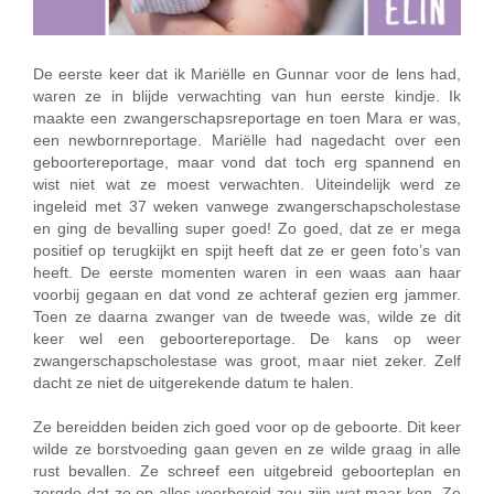
De eerste keer dat ik Mariëlle en Gunnar voor de lens had,
waren ze in blijde verwachting van hun eerste kindje. Ik
maakte een zwangerschapsreportage en toen Mara er was,
een newbornreportage. Mariëlle had nagedacht over een
geboortereportage, maar vond dat toch erg spannend en
wist niet wat ze moest verwachten. Uiteindelijk werd ze
ingeleid met 37 weken vanwege zwangerschapscholestase
en ging de bevalling super goed! Zo goed, dat ze er mega
positief op terugkijkt en spijt heeft dat ze er geen foto’s van
heeft. De eerste momenten waren in een waas aan haar
voorbij gegaan en dat vond ze achteraf gezien erg jammer.
Toen ze daarna zwanger van de tweede was, wilde ze dit
keer wel een geboortereportage. De kans op weer
zwangerschapscholestase was groot, maar niet zeker. Zelf
dacht ze niet de uitgerekende datum te halen.
Ze bereidden beiden zich goed voor op de geboorte. Dit keer
wilde ze borstvoeding gaan geven en ze wilde graag in alle
rust bevallen. Ze schreef een uitgebreid geboorteplan en
zorgde dat ze op alles voorbereid zou zijn wat maar kon. Ze