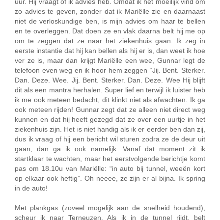
uur. Hij vraagt of ik advies heb. Omdat ik het moeilijk vind om
zo advies te geven, zonder dat ik Mariëlle zie en daarnaast
niet de verloskundige ben, is mijn advies om haar te bellen
en te overleggen. Dat doen ze en vlak daarna belt hij me op
om te zeggen dat ze naar het ziekenhuis gaan. Ik zeg in
eerste instantie dat hij kan bellen als hij er is, dan weet ik hoe
ver ze is, maar dan krijgt Mariëlle een wee, Gunnar legt de
telefoon even weg en ik hoor hem zeggen “Jij. Bent. Sterker.
Dan. Deze. Wee. Jij. Bent. Sterker. Dan. Deze. Wee Hij blijft
dit als een mantra herhalen. Super lief en terwijl ik luister heb
ik me ook meteen bedacht, dit klinkt niet als afwachten. Ik ga
ook meteen rijden! Gunnar zegt dat ze alleen niet direct weg
kunnen en dat hij heeft gezegd dat ze over een uurtje in het
ziekenhuis zijn. Het is niet handig als ik er eerder ben dan zij,
dus ik vraag of hij een bericht wil sturen zodra ze de deur uit
gaan, dan ga ik ook namelijk. Vanaf dat moment zit ik
startklaar te wachten, maar het eerstvolgende berichtje komt
pas om 18.10u van Mariëlle: “in auto bij tunnel, weeën kort
op elkaar ook heftig”. Oh neeee, ze zijn er al bijna. Ik spring
in de auto!
Met plankgas (zoveel mogelijk aan de snelheid houdend),
scheur ik naar Terneuzen. Als ik in de tunnel rijdt, belt