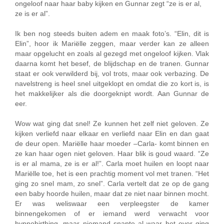
ongeloof naar haar baby kijken en Gunnar zegt “ze is er al,
ze is er al”.
Ik ben nog steeds buiten adem en maak foto’s. “Elin, dit is
Elin”, hoor ik Mariëlle zeggen, maar verder kan ze alleen
maar opgelucht en zoals al gezegd met ongeloof kijken. Vlak
daarna komt het besef, de blijdschap en de tranen. Gunnar
staat er ook verwilderd bij, vol trots, maar ook verbazing. De
navelstreng is heel snel uitgeklopt en omdat die zo kort is, is
het makkelijker als die doorgeknipt wordt. Aan Gunnar de
eer.
Wow wat ging dat snel! Ze kunnen het zelf niet geloven. Ze
kijken verliefd naar elkaar en verliefd naar Elin en dan gaat
de deur open. Mariëlle haar moeder –Carla- komt binnen en
ze kan haar ogen niet geloven. Haar blik is goud waard. “Ze
is er al mama, ze is er al!”. Carla moet huilen en loopt naar
Mariëlle toe, het is een prachtig moment vol met tranen. “Het
ging zo snel mam, zo snel”. Carla vertelt dat ze op de gang
een baby hoorde huilen, maar dat ze niet naar binnen mocht.
Er was weliswaar een verpleegster de kamer
binnengekomen of er iemand werd verwacht voor
hypnobirthing, maar niemand snapte al waar het over ging