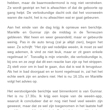
hebben, maar de baarmoedermond is nog niet verstreken.
Ze wordt gestript en het is afwachten of dat de geboorte op
gang helpt. De verloskundige dacht ook dat het voorweeën
waren die nacht, het is nu afwachten wat er gaat gebeuren.
Aan het einde van de dag krijg ik opnieuw een berichtje.
Mariëlle en Gunnar zijn de middag in de Terneuzen
gebleven. Wat heen en weer gewandeld, maar er gebeurde
weinig. Pas in de auto terug (zal je altijd zien), begon het
weer. Ze schrijft: “Het zijn wel redelijke weeën, ik moet ze wel
weg ademen, ik vind ze niet leuk, maar er zit geen enkele
regelmaat in”. Toevallig is mijn vriendin, die verloskundige is,
bij ons en ze zegt dat dit een reactie kan zijn op het strippen.
Zij stelt voor om in bad te gaan, dus dat is wat ik terugstuur.
Als het in bad doorgaat en er komt regelmaat in, zal het het
echte werk zijn en anders niet. Het is nu 16.10u en Mariëlle
volgt het advies op.
Het eerstvolgende berichtje wat binnenkomt is van Gunnar.
Het is nu 17.30u. Ik krijg een kopie van de weeën-app,
waaruit ik concludeer dat er nog niet heel veel weeën zijn
geweest, maar dat ze wel zijn toegenomen in het laatste half