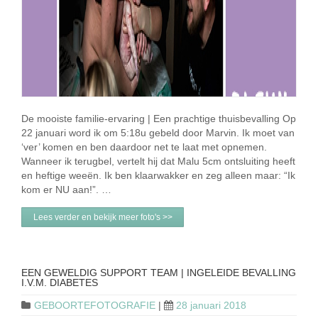
De mooiste familie-ervaring | Een prachtige thuisbevalling Op
22 januari word ik om 5:18u gebeld door Marvin. Ik moet van
‘ver’ komen en ben daardoor net te laat met opnemen.
Wanneer ik terugbel, vertelt hij dat Malu 5cm ontsluiting heeft
en heftige weeën. Ik ben klaarwakker en zeg alleen maar: “Ik
kom er NU aan!”. …
Lees verder en bekijk meer foto's >>
EEN GEWELDIG SUPPORT TEAM | INGELEIDE BEVALLING
I.V.M. DIABETES
GEBOORTEFOTOGRAFIE
|
28 januari 2018