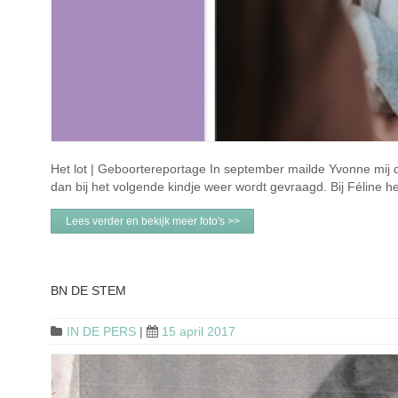
Het lot | Geboortereportage In september mailde Yvonne mij d
dan bij het volgende kindje weer wordt gevraagd. Bij Féline 
Lees verder en bekijk meer foto's >>
BN DE STEM
IN DE PERS
|
15 april 2017