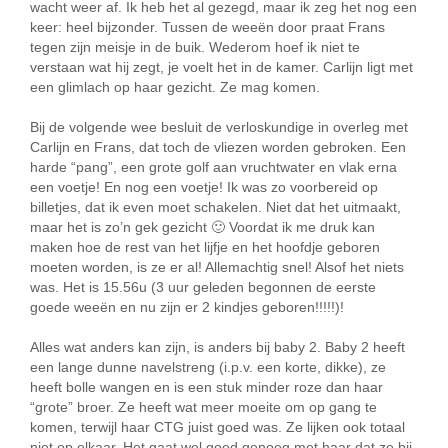
wacht weer af. Ik heb het al gezegd, maar ik zeg het nog een
keer: heel bijzonder. Tussen de weeën door praat Frans
tegen zijn meisje in de buik. Wederom hoef ik niet te
verstaan wat hij zegt, je voelt het in de kamer. Carlijn ligt met
een glimlach op haar gezicht. Ze mag komen.
Bij de volgende wee besluit de verloskundige in overleg met
Carlijn en Frans, dat toch de vliezen worden gebroken. Een
harde “pang”, een grote golf aan vruchtwater en vlak erna
een voetje! En nog een voetje! Ik was zo voorbereid op
billetjes, dat ik even moet schakelen. Niet dat het uitmaakt,
maar het is zo’n gek gezicht 🙂 Voordat ik me druk kan
maken hoe de rest van het lijfje en het hoofdje geboren
moeten worden, is ze er al! Allemachtig snel! Alsof het niets
was. Het is 15.56u (3 uur geleden begonnen de eerste
goede weeën en nu zijn er 2 kindjes geboren!!!!!)!
Alles wat anders kan zijn, is anders bij baby 2. Baby 2 heeft
een lange dunne navelstreng (i.p.v. een korte, dikke), ze
heeft bolle wangen en is een stuk minder roze dan haar
“grote” broer. Ze heeft wat meer moeite om op gang te
komen, terwijl haar CTG juist goed was. Ze lijken ook totaal
niet op elkaar. Het gaat wel goed genoeg met haar dat ze bij