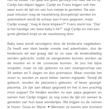
Carlijn kan blijven liggen. Carlijn en Frans krijgen ook hier
weer even de tijd om van hun meisje te genieten. Na een
paar minuten mag de navelstreng doorgeknipt worden en
automatisch wordt de schaar aan Frans gegeven, maar
Carlijn vraagt: “mag ik deze knippen?” Frans stemt toe. “Dat
is het handige van twee baby’s hè?” zegt Carlijn en met een
grote glimlach knipt ze de navelstreng door.
Baby twee wordt vervolgens door de kinderarts nagekeken.
Ze heeft een klein beetje moeite met ademhalen, dus de
kinderarts wil wel graag dat ze zo naar de kinderafdeling
worden gebracht, zodat ze aangesloten kunnen worden op
de monitor en in de couveuse kunnen. Je zou het bijna
vergeten, maar ze zijn geboren na een zwangerschap van
34 weken en 5 dagen en dus prematuur. Maar voordat het
zover is, worden ze eerst lekker samen ingepakt. Terwijl dit
gebeurt, worden de placenta’s geboren, of liever gezegd:
placenta. Ze zijn aan elkaar gegroeid en het is een prachtig
mooi orgaan! De kindjes worden nu aan papa gegeven en
samen met Carlijn krijgen ze nog even de tijd om samen te
genieten van hun twee wondertjes. We krijgen nu de namen
te horen: Guus en Niene. ♥ Wanneer ze samen een moment