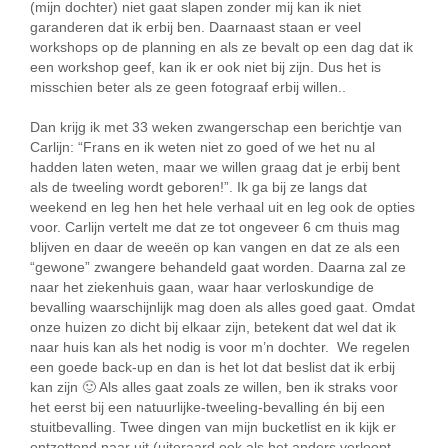
(mijn dochter) niet gaat slapen zonder mij kan ik niet
garanderen dat ik erbij ben. Daarnaast staan er veel
workshops op de planning en als ze bevalt op een dag dat ik
een workshop geef, kan ik er ook niet bij zijn. Dus het is
misschien beter als ze geen fotograaf erbij willen..
Dan krijg ik met 33 weken zwangerschap een berichtje van
Carlijn: “Frans en ik weten niet zo goed of we het nu al
hadden laten weten, maar we willen graag dat je erbij bent
als de tweeling wordt geboren!”. Ik ga bij ze langs dat
weekend en leg hen het hele verhaal uit en leg ook de opties
voor. Carlijn vertelt me dat ze tot ongeveer 6 cm thuis mag
blijven en daar de weeën op kan vangen en dat ze als een
“gewone” zwangere behandeld gaat worden. Daarna zal ze
naar het ziekenhuis gaan, waar haar verloskundige de
bevalling waarschijnlijk mag doen als alles goed gaat. Omdat
onze huizen zo dicht bij elkaar zijn, betekent dat wel dat ik
naar huis kan als het nodig is voor m’n dochter. We regelen
een goede back-up en dan is het lot dat beslist dat ik erbij
kan zijn 🙂 Als alles gaat zoals ze willen, ben ik straks voor
het eerst bij een natuurlijke-tweeling-bevalling én bij een
stuitbevalling. Twee dingen van mijn bucketlist en ik kijk er
ontzettend naar uit (uiteraard ook als het anders verloopt,