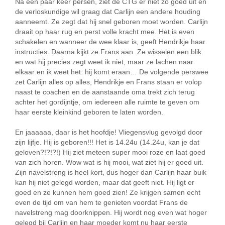
Na een paar keer persen, ziet de CTG er niet zo goed uit en
de verloskundige wil graag dat Carlijn een andere houding
aanneemt. Ze zegt dat hij snel geboren moet worden. Carlijn
draait op haar rug en perst volle kracht mee. Het is even
schakelen en wanneer de wee klaar is, geeft Hendrikje haar
instructies. Daarna kijkt ze Frans aan. Ze wisselen een blik
en wat hij precies zegt weet ik niet, maar ze lachen naar
elkaar en ik weet het: hij komt eraan… De volgende perswee
zet Carlijn alles op alles, Hendrikje en Frans staan er volop
naast te coachen en de aanstaande oma trekt zich terug
achter het gordijntje, om iedereen alle ruimte te geven om
haar eerste kleinkind geboren te laten worden.
En jaaaaaa, daar is het hoofdje! Vliegensvlug gevolgd door
zijn lijfje. Hij is geboren!!! Het is 14.24u (14.24u, kan je dat
geloven?!?!?!) Hij ziet meteen super mooi roze en laat goed
van zich horen. Wow wat is hij mooi, wat ziet hij er goed uit.
Zijn navelstreng is heel kort, dus hoger dan Carlijn haar buik
kan hij niet gelegd worden, maar dat geeft niet. Hij ligt er
goed en ze kunnen hem goed zien! Ze krijgen samen echt
even de tijd om van hem te genieten voordat Frans de
navelstreng mag doorknippen. Hij wordt nog even wat hoger
gelegd bij Carlijn en haar moeder komt nu haar eerste