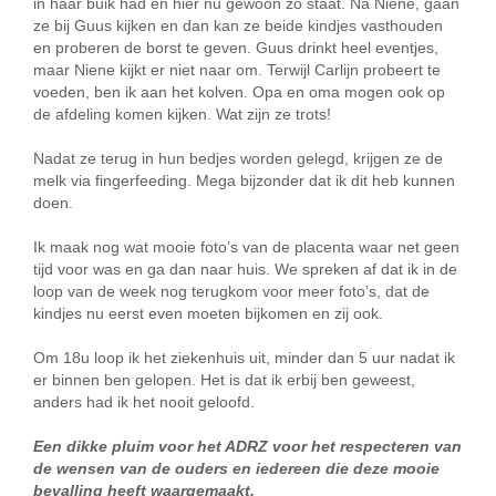
in haar buik had en hier nu gewoon zo staat. Na Niene, gaan
ze bij Guus kijken en dan kan ze beide kindjes vasthouden
en proberen de borst te geven. Guus drinkt heel eventjes,
maar Niene kijkt er niet naar om. Terwijl Carlijn probeert te
voeden, ben ik aan het kolven. Opa en oma mogen ook op
de afdeling komen kijken. Wat zijn ze trots!
Nadat ze terug in hun bedjes worden gelegd, krijgen ze de
melk via fingerfeeding. Mega bijzonder dat ik dit heb kunnen
doen.
Ik maak nog wat mooie foto’s van de placenta waar net geen
tijd voor was en ga dan naar huis. We spreken af dat ik in de
loop van de week nog terugkom voor meer foto’s, dat de
kindjes nu eerst even moeten bijkomen en zij ook.
Om 18u loop ik het ziekenhuis uit, minder dan 5 uur nadat ik
er binnen ben gelopen. Het is dat ik erbij ben geweest,
anders had ik het nooit geloofd.
Een dikke pluim voor het ADRZ voor het respecteren van
de wensen van de ouders en iedereen die deze mooie
bevalling heeft waargemaakt.