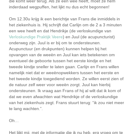
die komt weer terug. Als ze een wee heeft, moet ze hem
inderdaad wegpuffen, het lijkt nu dus echt begonnen!
Om 12.30u krijg ik een berichtje van Frans die inmiddels in
het ziekenhuis is. Hij schrijft dat Carlijn om de 2 a 3 minuten
een wee heeft en dat Hendrikje (de verloskundige van
Verloskundige Praktijk Veere
) en Juul (de acupuncturist)
onderweg zijn. Juul is er bij om te ondersteunen.
Acupunctuur (en drukpunten) kunnen helpen bij het
opvangen van de weeën en Juul kan iets betekenen om
eventueel de geboorte tussen het eerste kindje en het
tweede kindje sneller te laten gaan. Carlijn en Frans willen
namelijk niet dat er weeënopwekkers tussen het eerste en
het tweede kindje toegediend worden. Ze willen eerst zien of
de natuur zelf weer voor weeën zorgt. Juul kan hierbij
ondersteunen. Ik vraag aan Frans of hij al wilt dat ik kom of
dat we even afwachten wat Hendrikje of de verloskundige
van het ziekenhuis zegt. Frans stuurt terug: “ik zou niet meer
te lang wachten.”.
Oh…
Het lijkt mij, met de informatie die ik nu heb, erg vroeg om te