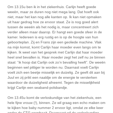
Om 13.15u ben ik in het ziekenhuis. Carlijn heeft goede
weeën, maar ze duren nog niet mega lang. Dat hoeft ook
niet, maar het kan nog alle kanten op. Ik kan niet opmaken
uit haar gedrag hoe ze ervoor staat. Ze is nog goed alert
tussen de weeën als het nodig is, maar concentreert zich
verder alleen maar daarop. Er hangt een goede sfeer in de
kamer. Iedereen is erg rustig en is op de hoogte van hun
geboorteplan. Zij en Frans zijn een geoliede machine. Vlak
na mijn komst, komt Carlijn haar moeder even langs om te
kijken. Ik weet van het gesprek met Carlijn dat haar moeder
heel snel bevallen is. Haar moeder zegt het zelf nu ze binnen
staat: “ik hoop dat Carlijn ook zo’n bevalling heeft”. De weeën
beginnen wel pittiger te worden nu. Daarnast voelt Carlijn
voelt zich een beetje misselijk en duizelig. Ze geeft dit aan bij
Juul en zij prikt een naaldje om de energie te versterken
waardoor de duizeligheid afneemt. Tegen de misselijkheid
krijgt Carlijn een seaband-polsbandje.
Om 13.45u komt de verloskundige van het ziekenhuis, een
hele fijne vrouw (!), binnen. Ze wil graag een echo maken om
te kijken hoe baby nummer 2 ervoor ligt, omdat ze elke keer
onder de CTG wegdraait. Daarnaast wil de verloskundige