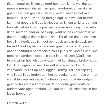
rijden, maar als ik iets geleerd heb, dan is het wel dat de
meeste mensen die zich zo goed voorbereiden en die zo
goed naar hun gevoel luisteren, weten waar ze het over
hebben. Ik heb Liv net op bed gelegd, dus wat dat betreft
komt het goed uit. Goes is niet ver en ik kan altijd terug naar
huis als het nodig is. Ik pak wat te eten en spring in de auto.
Ik bel meteen naar de back-up, want helaas verwacht ik wel
dat het nodig is dat ze komt. Het blijkt alleen dat ze zelf een
bevalling heeft, dus ik moet een back-up van de back-up
bellen! Gelukkig hebben we een goed netwerk. Ik grap nog
dat het natuurlijk het mooiste zou zijn als de kindjes heel snel
geboren worden, tweede in stuit in de vliezen (Carlijn en
Frans willen het liefst de vliezen niet kunstmatig breken), dan
kan ik 3 dingen van mijn bucketlist strepen en kan ik
vanavond Liv zelf op bed leggen. Terwijl ik dit hardop zeg,
vind ik dat ik de goden aan het verzoeken ben… dus om het
wat af te zwakken zeg ik: “Ik hoop gewoon dat de kindjes
gezond ter wereld komen en de geboorte gaat zoals de
ouders voor ogen hebben”. Je kan natuurlijk niet alles in het
leven hebben 😉
Of toch wel?