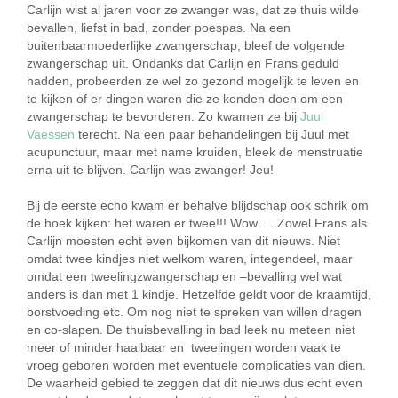
Carlijn wist al jaren voor ze zwanger was, dat ze thuis wilde
bevallen, liefst in bad, zonder poespas. Na een
buitenbaarmoederlijke zwangerschap, bleef de volgende
zwangerschap uit. Ondanks dat Carlijn en Frans geduld
hadden, probeerden ze wel zo gezond mogelijk te leven en
te kijken of er dingen waren die ze konden doen om een
zwangerschap te bevorderen. Zo kwamen ze bij
Juul
Vaessen
terecht. Na een paar behandelingen bij Juul met
acupunctuur, maar met name kruiden, bleek de menstruatie
erna uit te blijven. Carlijn was zwanger! Jeu!
Bij de eerste echo kwam er behalve blijdschap ook schrik om
de hoek kijken: het waren er twee!!! Wow…. Zowel Frans als
Carlijn moesten echt even bijkomen van dit nieuws. Niet
omdat twee kindjes niet welkom waren, integendeel, maar
omdat een tweelingzwangerschap en –bevalling wel wat
anders is dan met 1 kindje. Hetzelfde geldt voor de kraamtijd,
borstvoeding etc. Om nog niet te spreken van willen dragen
en co-slapen. De thuisbevalling in bad leek nu meteen niet
meer of minder haalbaar en tweelingen worden vaak te
vroeg geboren worden met eventuele complicaties van dien.
De waarheid gebied te zeggen dat dit nieuws dus echt even