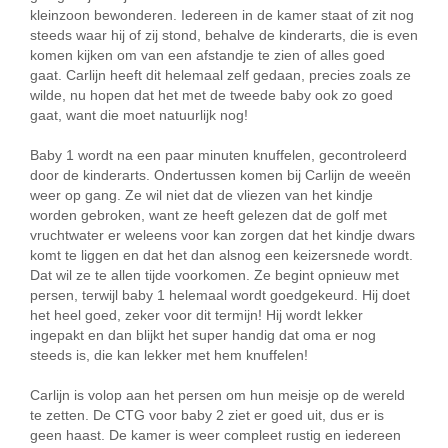
kleinzoon bewonderen. Iedereen in de kamer staat of zit nog
steeds waar hij of zij stond, behalve de kinderarts, die is even
komen kijken om van een afstandje te zien of alles goed
gaat. Carlijn heeft dit helemaal zelf gedaan, precies zoals ze
wilde, nu hopen dat het met de tweede baby ook zo goed
gaat, want die moet natuurlijk nog!
Baby 1 wordt na een paar minuten knuffelen, gecontroleerd
door de kinderarts. Ondertussen komen bij Carlijn de weeën
weer op gang. Ze wil niet dat de vliezen van het kindje
worden gebroken, want ze heeft gelezen dat de golf met
vruchtwater er weleens voor kan zorgen dat het kindje dwars
komt te liggen en dat het dan alsnog een keizersnede wordt.
Dat wil ze te allen tijde voorkomen. Ze begint opnieuw met
persen, terwijl baby 1 helemaal wordt goedgekeurd. Hij doet
het heel goed, zeker voor dit termijn! Hij wordt lekker
ingepakt en dan blijkt het super handig dat oma er nog
steeds is, die kan lekker met hem knuffelen!
Carlijn is volop aan het persen om hun meisje op de wereld
te zetten. De CTG voor baby 2 ziet er goed uit, dus er is
geen haast. De kamer is weer compleet rustig en iedereen