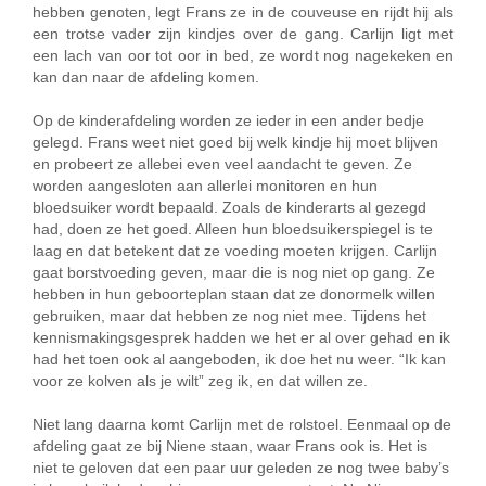
hebben genoten, legt Frans ze in de couveuse en rijdt hij als
een trotse vader zijn kindjes over de gang. Carlijn ligt met
een lach van oor tot oor in bed, ze wordt nog nagekeken en
kan dan naar de afdeling komen.
Op de kinderafdeling worden ze ieder in een ander bedje
gelegd. Frans weet niet goed bij welk kindje hij moet blijven
en probeert ze allebei even veel aandacht te geven. Ze
worden aangesloten aan allerlei monitoren en hun
bloedsuiker wordt bepaald. Zoals de kinderarts al gezegd
had, doen ze het goed. Alleen hun bloedsuikerspiegel is te
laag en dat betekent dat ze voeding moeten krijgen. Carlijn
gaat borstvoeding geven, maar die is nog niet op gang. Ze
hebben in hun geboorteplan staan dat ze donormelk willen
gebruiken, maar dat hebben ze nog niet mee. Tijdens het
kennismakingsgesprek hadden we het er al over gehad en ik
had het toen ook al aangeboden, ik doe het nu weer. “Ik kan
voor ze kolven als je wilt” zeg ik, en dat willen ze.
Niet lang daarna komt Carlijn met de rolstoel. Eenmaal op de
afdeling gaat ze bij Niene staan, waar Frans ook is. Het is
niet te geloven dat een paar uur geleden ze nog twee baby’s