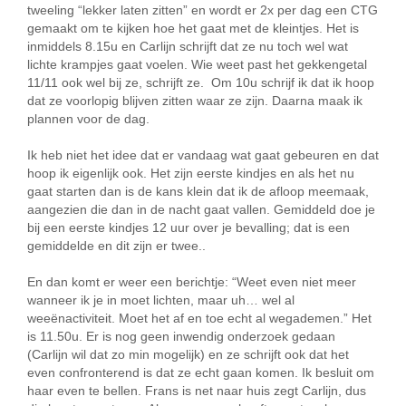
tweeling “lekker laten zitten” en wordt er 2x per dag een CTG
gemaakt om te kijken hoe het gaat met de kleintjes. Het is
inmiddels 8.15u en Carlijn schrijft dat ze nu toch wel wat
lichte krampjes gaat voelen. Wie weet past het gekkengetal
11/11 ook wel bij ze, schrijft ze. Om 10u schrijf ik dat ik hoop
dat ze voorlopig blijven zitten waar ze zijn. Daarna maak ik
plannen voor de dag.
Ik heb niet het idee dat er vandaag wat gaat gebeuren en dat
hoop ik eigenlijk ook. Het zijn eerste kindjes en als het nu
gaat starten dan is de kans klein dat ik de afloop meemaak,
aangezien die dan in de nacht gaat vallen. Gemiddeld doe je
bij een eerste kindjes 12 uur over je bevalling; dat is een
gemiddelde en dit zijn er twee..
En dan komt er weer een berichtje: “Weet even niet meer
wanneer ik je in moet lichten, maar uh… wel al
weeënactiviteit. Moet het af en toe echt al wegademen.” Het
is 11.50u. Er is nog geen inwendig onderzoek gedaan
(Carlijn wil dat zo min mogelijk) en ze schrijft ook dat het
even confronterend is dat ze echt gaan komen. Ik besluit om
haar even te bellen. Frans is net naar huis zegt Carlijn, dus