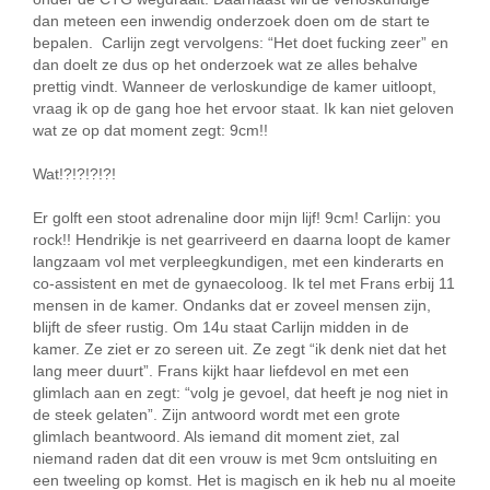
dan meteen een inwendig onderzoek doen om de start te
bepalen. Carlijn zegt vervolgens: “Het doet fucking zeer” en
dan doelt ze dus op het onderzoek wat ze alles behalve
prettig vindt. Wanneer de verloskundige de kamer uitloopt,
vraag ik op de gang hoe het ervoor staat. Ik kan niet geloven
wat ze op dat moment zegt: 9cm!!
Wat!?!?!?!?!
Er golft een stoot adrenaline door mijn lijf! 9cm! Carlijn: you
rock!! Hendrikje is net gearriveerd en daarna loopt de kamer
langzaam vol met verpleegkundigen, met een kinderarts en
co-assistent en met de gynaecoloog. Ik tel met Frans erbij 11
mensen in de kamer. Ondanks dat er zoveel mensen zijn,
blijft de sfeer rustig. Om 14u staat Carlijn midden in de
kamer. Ze ziet er zo sereen uit. Ze zegt “ik denk niet dat het
lang meer duurt”. Frans kijkt haar liefdevol en met een
glimlach aan en zegt: “volg je gevoel, dat heeft je nog niet in
de steek gelaten”. Zijn antwoord wordt met een grote
glimlach beantwoord. Als iemand dit moment ziet, zal
niemand raden dat dit een vrouw is met 9cm ontsluiting en
een tweeling op komst. Het is magisch en ik heb nu al moeite