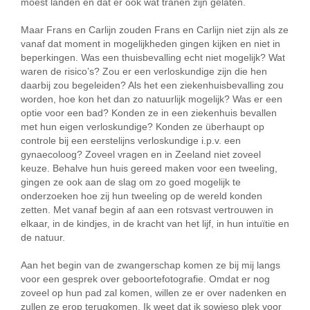
moest landen en dat er ook wat tranen zijn gelaten.
Maar Frans en Carlijn zouden Frans en Carlijn niet zijn als ze
vanaf dat moment in mogelijkheden gingen kijken en niet in
beperkingen. Was een thuisbevalling echt niet mogelijk? Wat
waren de risico’s? Zou er een verloskundige zijn die hen
daarbij zou begeleiden? Als het een ziekenhuisbevalling zou
worden, hoe kon het dan zo natuurlijk mogelijk? Was er een
optie voor een bad? Konden ze in een ziekenhuis bevallen
met hun eigen verloskundige? Konden ze überhaupt op
controle bij een eerstelijns verloskundige i.p.v. een
gynaecoloog? Zoveel vragen en in Zeeland niet zoveel
keuze. Behalve hun huis gereed maken voor een tweeling,
gingen ze ook aan de slag om zo goed mogelijk te
onderzoeken hoe zij hun tweeling op de wereld konden
zetten. Met vanaf begin af aan een rotsvast vertrouwen in
elkaar, in de kindjes, in de kracht van het lijf, in hun intuïtie en
de natuur.
Aan het begin van de zwangerschap komen ze bij mij langs
voor een gesprek over geboortefotografie. Omdat er nog
zoveel op hun pad zal komen, willen ze er over nadenken en
zullen ze erop terugkomen. Ik weet dat ik sowieso plek voor