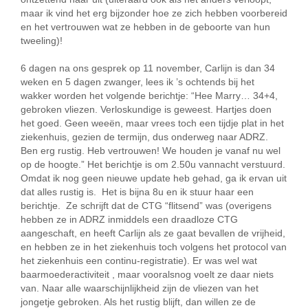
maar ik vind het erg bijzonder hoe ze zich hebben voorbereid
en het vertrouwen wat ze hebben in de geboorte van hun
tweeling)!
6 dagen na ons gesprek op 11 november, Carlijn is dan 34
weken en 5 dagen zwanger, lees ik ’s ochtends bij het
wakker worden het volgende berichtje: “Hee Marry… 34+4,
gebroken vliezen. Verloskundige is geweest. Hartjes doen
het goed. Geen weeën, maar vrees toch een tijdje plat in het
ziekenhuis, gezien de termijn, dus onderweg naar ADRZ.
Ben erg rustig. Heb vertrouwen! We houden je vanaf nu wel
op de hoogte.” Het berichtje is om 2.50u vannacht verstuurd.
Omdat ik nog geen nieuwe update heb gehad, ga ik ervan uit
dat alles rustig is. Het is bijna 8u en ik stuur haar een
berichtje. Ze schrijft dat de CTG “flitsend” was (overigens
hebben ze in ADRZ inmiddels een draadloze CTG
aangeschaft, en heeft Carlijn als ze gaat bevallen de vrijheid,
en hebben ze in het ziekenhuis toch volgens het protocol van
het ziekenhuis een continu-registratie). Er was wel wat
baarmoederactiviteit , maar vooralsnog voelt ze daar niets
van. Naar alle waarschijnlijkheid zijn de vliezen van het
jongetje gebroken. Als het rustig blijft, dan willen ze de