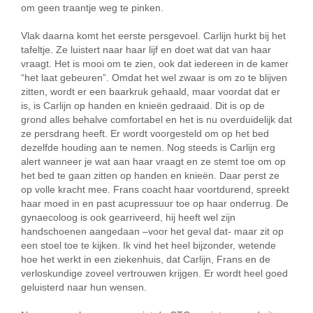
om geen traantje weg te pinken.
Vlak daarna komt het eerste persgevoel. Carlijn hurkt bij het
tafeltje. Ze luistert naar haar lijf en doet wat dat van haar
vraagt. Het is mooi om te zien, ook dat iedereen in de kamer
“het laat gebeuren”. Omdat het wel zwaar is om zo te blijven
zitten, wordt er een baarkruk gehaald, maar voordat dat er
is, is Carlijn op handen en knieën gedraaid. Dit is op de
grond alles behalve comfortabel en het is nu overduidelijk dat
ze persdrang heeft. Er wordt voorgesteld om op het bed
dezelfde houding aan te nemen. Nog steeds is Carlijn erg
alert wanneer je wat aan haar vraagt en ze stemt toe om op
het bed te gaan zitten op handen en knieën. Daar perst ze
op volle kracht mee. Frans coacht haar voortdurend, spreekt
haar moed in en past acupressuur toe op haar onderrug. De
gynaecoloog is ook gearriveerd, hij heeft wel zijn
handschoenen aangedaan –voor het geval dat- maar zit op
een stoel toe te kijken. Ik vind het heel bijzonder, wetende
hoe het werkt in een ziekenhuis, dat Carlijn, Frans en de
verloskundige zoveel vertrouwen krijgen. Er wordt heel goed
geluisterd naar hun wensen.