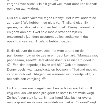
zorgen (over alles! Ik in elk geval wel, maar daar kan ik apart
een blog aan wijden).
Dus zei ik deze vakantie tegen Denny: “Het is wel anders hè
zo reizen? We hebben nog niets van Thailand eigenlijk
gezien, behalve het strand en het hotel”. Denny beaamt dat
en geeft aan dat ’t wel hele mooie stranden zijn en
ontzettend bijzondere accommodaties, zodat we in dat
opzicht al veel van Thailand hebben gezien.
Ik kijk uit over de blauwe zee, het witte strand en de
palmbomen. Liv wil de zee in en roept keihard: “Mamaaaaaa,
pappaaaaa, zeee!!!”. Iets alleen doen is ze niet erg goed in
😉 “Een kind beperkt je leven wel hè?” Ook dat beaamt
Denny deels, want zandkastelen bouwen in Thailand met wit
zand is toch wel uitdagend en wanneer een torentje lukt, is
het zelfs een verrijking. 🙂
Liv komt naar ons toegelopen. Een lach van oor tot oor. Ik
krijg een kus van haar (die geeft ze soms in het wilde weg).
Ze heeft een stuk koraal in haar hand (dat ligt hier overal
aangespoeld en ze weet inmiddels wat het is). “K-r-aal” zegt