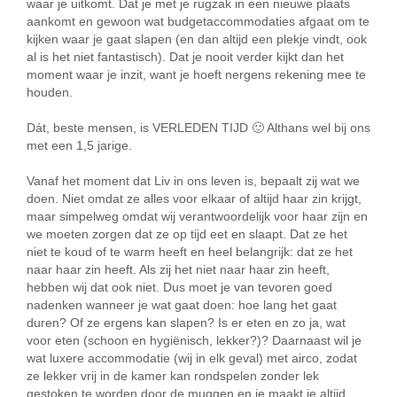
waar je uitkomt. Dat je met je rugzak in een nieuwe plaats
aankomt en gewoon wat budgetaccommodaties afgaat om te
kijken waar je gaat slapen (en dan altijd een plekje vindt, ook
al is het niet fantastisch). Dat je nooit verder kijkt dan het
moment waar je inzit, want je hoeft nergens rekening mee te
houden.
Dát, beste mensen, is VERLEDEN TIJD 🙂 Althans wel bij ons
met een 1,5 jarige.
Vanaf het moment dat Liv in ons leven is, bepaalt zij wat we
doen. Niet omdat ze alles voor elkaar of altijd haar zin krijgt,
maar simpelweg omdat wij verantwoordelijk voor haar zijn en
we moeten zorgen dat ze op tijd eet en slaapt. Dat ze het
niet te koud of te warm heeft en heel belangrijk: dat ze het
naar haar zin heeft. Als zij het niet naar haar zin heeft,
hebben wij dat ook niet. Dus moet je van tevoren goed
nadenken wanneer je wat gaat doen: hoe lang het gaat
duren? Of ze ergens kan slapen? Is er eten en zo ja, wat
voor eten (schoon en hygiënisch, lekker?)? Daarnaast wil je
wat luxere accommodatie (wij in elk geval) met airco, zodat
ze lekker vrij in de kamer kan rondspelen zonder lek
gestoken te worden door de muggen en je maakt je altijd