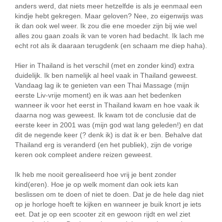
anders werd, dat niets meer hetzelfde is als je eenmaal een
kindje hebt gekregen. Maar geloven? Nee, zo eigenwijs was
ik dan ook wel weer. Ik zou die ene moeder zijn bij wie wel
alles zou gaan zoals ik van te voren had bedacht. Ik lach me
echt rot als ik daaraan terugdenk (en schaam me diep haha).
Hier in Thailand is het verschil (met en zonder kind) extra
duidelijk. Ik ben namelijk al heel vaak in Thailand geweest.
Vandaag lag ik te genieten van een Thai Massage (mijn
eerste Liv-vrije moment) en ik was aan het bedenken
wanneer ik voor het eerst in Thailand kwam en hoe vaak ik
daarna nog was geweest. Ik kwam tot de conclusie dat de
eerste keer in 2001 was (mijn god wat lang geleden!) en dat
dit de negende keer (? denk ik) is dat ik er ben. Behalve dat
Thailand erg is veranderd (en het publiek), zijn de vorige
keren ook compleet andere reizen geweest.
Ik heb me nooit gerealiseerd hoe vrij je bent zonder
kind(eren). Hoe je op welk moment dan ook iets kan
beslissen om te doen of niet te doen. Dat je de hele dag niet
op je horloge hoeft te kijken en wanneer je buik knort je iets
eet. Dat je op een scooter zit en gewoon rijdt en wel ziet