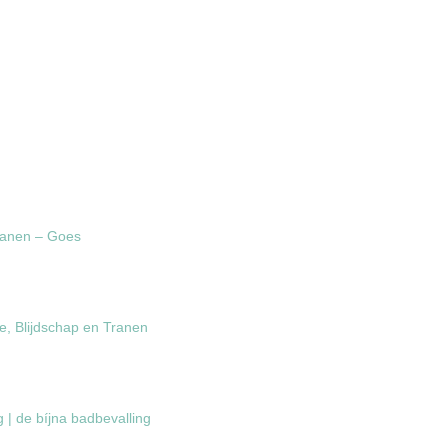
ranen – Goes
e, Blijdschap en Tranen
 | de bíjna badbevalling