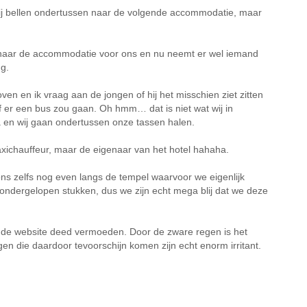
s. Wij bellen ondertussen naar de volgende accommodatie, maar
ens naar de accommodatie voor ons en nu neemt er wel iemand
ug.
n en ik vraag aan de jongen of hij het misschien ziet zitten
of er een bus zou gaan. Oh hmm… dat is niet wat wij in
a en wij gaan ondertussen onze tassen halen.
axichauffeur, maar de eigenaar van het hotel hahaha.
t ons zelfs nog even langs de tempel waarvoor we eigenlijk
 ondergelopen stukken, dus we zijn echt mega blij dat we deze
 de website deed vermoeden. Door de zware regen is het
en die daardoor tevoorschijn komen zijn echt enorm irritant.