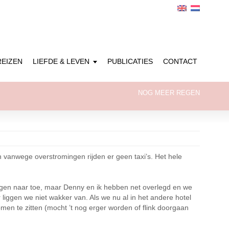
REIZEN
LIEFDE & LEVEN
PUBLICATIES
CONTACT
NOG MEER REGEN
n vanwege overstromingen rijden er geen taxi’s. Het hele
morgen naar toe, maar Denny en ik hebben net overlegd en we
iggen we niet wakker van. Als we nu al in het andere hotel
en te zitten (mocht ’t nog erger worden of flink doorgaan