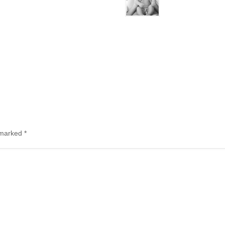
e marked
*