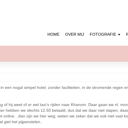
HOME
OVER MIJ
FOTOGRAFIE
n een nogal simpel hotel, zonder faciliteiten, in de stromende regen e
ag of hij weet of er wel taxi’s rijden naar Khanom. Daar gaan we nl. 
 hebben we slechts 12.50 betaald, dus dat we daar niet slapen, daar l
 online…dan zijn we hier weg; weten we zeker dat we ook niet vast kom
 giet het pijpenstelen..