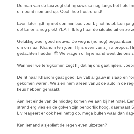
De man van de taxi zegt dat hij sowieso nog langs het hotel m
er neemt niemand op. Oooh hoe frustrerend!
Even later rijdt hij met een minibus voor bij het hotel. Een 
op! En er is nog plek! YEAH! Ik leg haar de situatie uit en ze
Gelukkig weer goed nieuws. De weg is (nu nog) begaanbaar, ma
om on naar Khanom te rijden. Hij is even van zijn à propos. H
gedachten hadden 🙂 We vragen of hij iemand weet die ons zo
Wanneer we terugkomen zegt hij dat hij ons gaat rijden. Joep
De rit naar Khanom gaat goed. Liv valt al gauw in slaap en “on
gekomen waren. We zien hem alleen vanuit de auto in de regen
keus hebben gemaakt.
Aan het einde van de middag komen we aan bij het hotel. Ee
strand erg vies en de golven zijn behoorlijk hoog, daarnaast
Liv reageert er ook heel heftig op, mega bulten waar dan dag
Kan iemand alsjeblieft de regen even uitzetten?