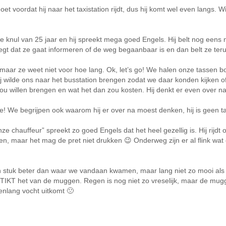
oet voordat hij naar het taxistation rijdt, dus hij komt wel even lang
jonge knul van 25 jaar en hij spreekt mega goed Engels. Hij belt nog e
 zegt dat ze gaat informeren of de weg begaanbaar is en dan belt ze ter
ar ze weet niet voor hoe lang. Ok, let’s go! We halen onze tassen bove
ij wilde ons naar het busstation brengen zodat we daar konden kijken 
u willen brengen en wat het dan zou kosten. Hij denkt er even over n
ie! We begrijpen ook waarom hij er over na moest denken, hij is geen t
ze chauffeur” spreekt zo goed Engels dat het heel gezellig is. Hij rijd
, maar het mag de pret niet drukken 😉 Onderweg zijn er al flink wat
n stuk beter dan waar we vandaan kwamen, maar lang niet zo mooi als
 STIKT het van de muggen. Regen is nog niet zo vreselijk, maar de mugg
enlang vocht uitkomt 🙁