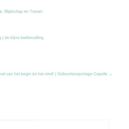
e, Blijdschap en Tranen
 | de bíjna badbevalling
d van het begin tot het eind! | Geboortereportage Capelle
→