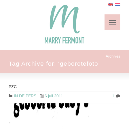
Archives
Tag Archive for: ‘geborotefoto’
PZC
IN DE PERS
|
6 juli 2011
1