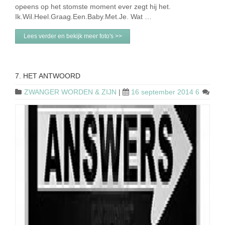
opeens op het stomste moment ever zegt hij het.
Ik.Wil.Heel.Graag.Een.Baby.Met.Je. Wat …
Lees verder en bekijk meer foto's >>
7. HET ANTWOORD
ZWANGER WORDEN & ZIJN
|
16 september 2014
6