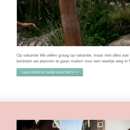
Op vakantie We willen graag op vakantie, maar met alles wat er
besloten we plannen te gaan maken voor een weekje weg in N
Lees verder en bekijk meer foto's >>