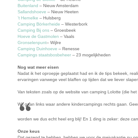
Buitenland
– Nieuw Amsterdam
Sallandshoeve
– Nieuw Heeten
’t Hemelke
– Hulsberg
Camping Börkerheide
– Westerbork
Camping Bij ons
– Groesbeek
Hoeve de Gastmolen
– Vaals
Gronselenpunt
– Wijlre
Camping Duinhoeve
– Renesse
Campings staatsbosbeheer
– 23 mogelijkheden
Nog wat meer eisen
Nadat ik het oproepje geplaatst had en ik de tips bekeek, re
ervaringen vanwege veel blaffen op tijden dat we liever slap
Van teksten zoals op de website van camping Lolotte (die het
Wij gaan links waar andere kindercampings rechts gaan. Ge
worden we dus echt heel erg blij! En 1 ding is zeker: deze 
Onze keus
Dat gezegd te hebben, hebben we voor de meivakantie nu ons