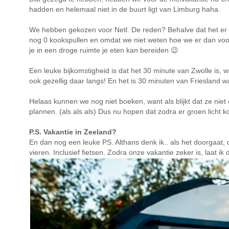
hadden en helemaal niet in de buurt ligt van Limburg haha.
We hebben gekozen voor Netl. De reden? Behalve dat het er ui
nog 0 kookspullen en omdat we niet weten hoe we er dan voorsta
je in een droge ruimte je eten kan bereiden 😉
Een leuke bijkomstigheid is dat het 30 minute van Zwolle is, 
ook gezellig daar langs! En het is 30 minuten van Friesland 
Helaas kunnen we nog niet boeken, want als blijkt dat ze ni
plannen. (als als als) Dus nu hopen dat zodra er groen licht ko
P.S. Vakantie in Zeeland?
En dan nog een leuke PS. Althans denk ik.. als het doorgaat, 
vieren. Inclusief fietsen. Zodra onze vakantie zeker is, laat i