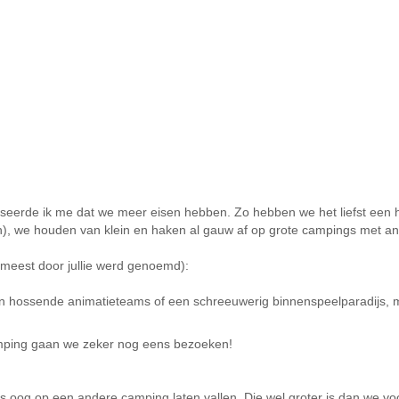
aliseerde ik me dat we meer eisen hebben. Zo hebben we het liefst ee
en), we houden van klein en haken al gauw af op grote campings met an
 meest door jullie werd genoemd):
en hossende animatieteams of een schreeuwerig binnenspeelparadijs,
camping gaan we zeker nog eens bezoeken!
 oog op een andere camping laten vallen. Die wel groter is dan we 