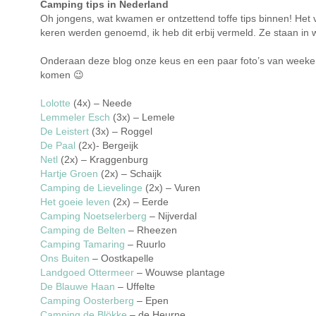
Camping tips in Nederland
Oh jongens, wat kwamen er ontzettend toffe tips binnen! Het 
keren werden genoemd, ik heb dit erbij vermeld. Ze staan i
Onderaan deze blog onze keus en een paar foto’s van week
komen 😉
Lolotte
(4x) – Neede
Lemmeler Esch
(3x) – Lemele
De Leistert
(3x) – Roggel
De Paal
(2x)- Bergeijk
Netl
(2x) – Kraggenburg
Hartje Groen
(2x) – Schaijk
Camping de Lievelinge
(2x) – Vuren
Het goeie leven
(2x) – Eerde
Camping Noetselerberg
– Nijverdal
Camping de Belten
– Rheezen
Camping Tamaring
– Ruurlo
Ons Buiten
– Oostkapelle
Landgoed Ottermeer
– Wouwse plantage
De Blauwe Haan
– Uffelte
Camping Oosterberg
– Epen
Camping de Blökke
– de Heurne