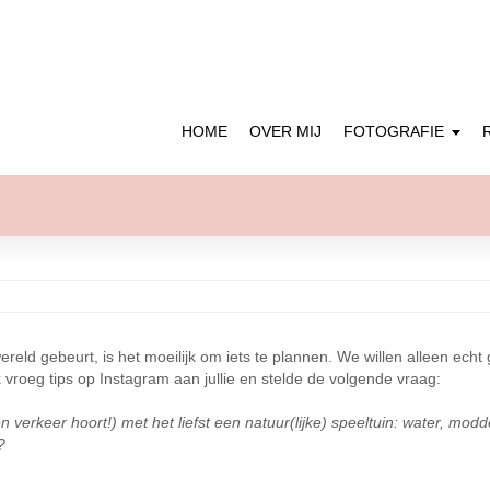
HOME
OVER MIJ
FOTOGRAFIE
reld gebeurt, is het moeilijk om iets te plannen. We willen alleen echt
roeg tips op Instagram aan jullie en stelde de volgende vraag:
erkeer hoort!) met het liefst een natuur(lijke) speeltuin: water, modde
?