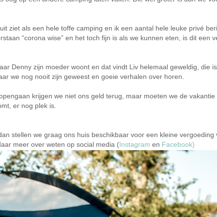
t ziet als een hele toffe camping en ik een aantal hele leuke privé 
an “corona wise” en het toch fijn is als we kunnen eten, is dit een veil
waar Denny zijn moeder woont en dat vindt Liv helemaal geweldig, die i
waar we nog nooit zijn geweest en goeie verhalen over horen.
et opengaan krijgen we niet ons geld terug, maar moeten we de vakant
mt, er nog plek is.
dan stellen we graag ons huis beschikbaar voor een kleine vergoeding v
k daar meer over weten op social media (
Instagram
en
Facebook)