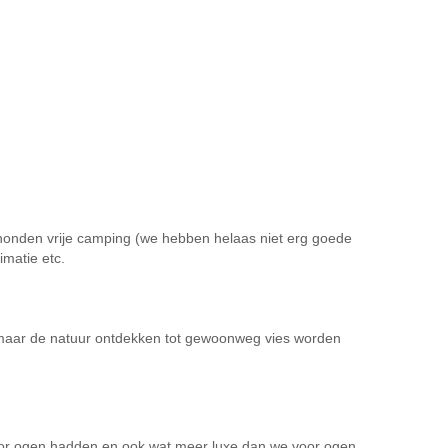
n honden vrije camping (we hebben helaas niet erg goede
imatie etc.
 maar de natuur ontdekken tot gewoonweg vies worden
voor ogen hadden en ook wat meer luxe dan we voor ogen