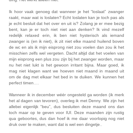
Ik hoor vaak genoeg dat wanneer je het “loslaat” zwanger
raakt, maar wat is loslaten? Echt loslaten kan je toch pas als
je echt besluit dat het over en uit is? Zolang je er mee bezig
bent, kan je er toch niet niet aan denken? Ik vind mezelf
redelijk relaxed erin, ik ben niet hysterisch als iemand
zwanger is (en ik niet), ik zit niet elke maand huilend boven
de wc en als ik mijn eisprong niet zou voelen dan zou ik het
misschien zelfs wel vergeten. Dacht altijd dat het voelen van
mijn eisprong een plus zou zijn bij het zwanger worden, maar
nu het niet lukt is het gewoon irritant bijna. Maar goed, ik
mag niet klagen want we hoeven niet maand in maand uit
om de dag met elkaar het bed in te duiken. We kunnen het
perfect timen….
Wanneer ik in december wéér ongesteld ga worden (ik merk
het al dagen van tevoren), overleg ik met Denny. We zijn het
allebei eigenlijk “beu”, dus besluiten deze maand ons dan
toch maar op te geven voor IUI. Deze maanden zijn rustig
qua geboortes, dus dan hoef ik me daar voorlopig nog niet
druk over te maken, want dat is wel een dingetje..