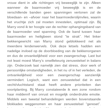
vrouw dient in alle richtingen vrij beweeglijk te zijn. Alleen
wanneer de baarmoeder vrij beweeglijk is en de
verschillende banden geen spanningen vertonen zal de
bloedaan- en –afvoer naar het baarmoederslijmvlies, waarin
het vruchtje zich zal moeten innestelen, optimaal zijn. Bij
Marry vond ik ter hoogte van de rechter ophangingsband van
de baarmoeder veel spanning. Ook de band tussen haar
baarmoeder en heiligbeen stond “te strak”. Het linker
bekkengewricht van Marry stond geblokkeerd net als
meerdere lendenwervels. Ook deze letsels hadden een
nadelige invloed op de doorbloeding van de bekkenorganen
en dus de onvankelijkheid voor een zwangerschap. Last but
not least moest Marry’s onwillekeurig zenuwstelsel in balans
zijn. Onderzoek laat namelijk zien dat stress, door werk of
persoonlijke omstandigheden, in het nu of in het verleden, de
ontvankelijkheid voor een zwangerschap aanzienlijk
vermindert. Logisch, want een zenuwstelsel dat in een
vecht/vluchtstand staat heeft andere prioriteiten dan
voortplanting. Bij Marry constateerde ik een zone rondom
haar middenrif van onrust en mogelijk onderdrukte emotie.
Middels een tweetal behandelingen werden bovenstaande
blokkades weggenomen en haar zenuwstelsel “gereset”.