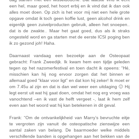
een hel, maar goed, het hoort erbij en ik vind dat ik dan ook
alles moet doen. Op zich is het voor mij niet een hele grote
opgave omdat ik toch geen koffie lust, geen alcohol drink en
eigenlijk geen zuivelproducten gebruik, alleen het snoepen..
dat is de zwakte.. Maar het gaat goed, dus als ik straks
ongesteld word en ga starten met de eerste ICSI poging ben
ik zo gezond joh! Haha.
Daarnaast vandaag een bezoekje aan de Osteopaat
gebracht: Frank Zweedijk. Ik kwam hem een tijdje geleden
tegen op het nazomerfestival en toen dacht ik opeens: “Hé,
misschien kan hij nog ervoor zorgen dat het binnen er
allemaal goed “klaar voor ligt” en dat kon hij zeker! Ik moet er
om 7.45u al zijn en dat is dan wel weer een uitdaging 🙂 Hij
legt eerst uit wat hij gaat doen, omdat het nog erg vroeg was
vanochtend –en ik vast de helft vergeet -, laat ik hem zelf
even aan het woord wat hij kan betekenen in dit geval.
Frank: “Om de ontvankelijkheid van Marry’s bevruchte eitje
te vergroten zijn vanuit de osteopatische zienswijze een
aantal zaken van belang. De baarmoeder welke middels
verschillende banden is opgehangen aan het bekken van de