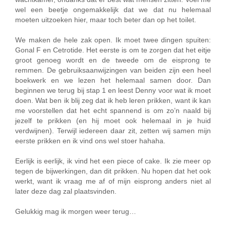
wel een beetje ongemakkelijk dat we dat nu helemaal
moeten uitzoeken hier, maar toch beter dan op het toilet.
We maken de hele zak open. Ik moet twee dingen spuiten:
Gonal F en Cetrotide. Het eerste is om te zorgen dat het eitje
groot genoeg wordt en de tweede om de eisprong te
remmen. De gebruiksaanwijzingen van beiden zijn een heel
boekwerk en we lezen het helemaal samen door. Dan
beginnen we terug bij stap 1 en leest Denny voor wat ik moet
doen. Wat ben ik blij zeg dat ik heb leren prikken, want ik kan
me voorstellen dat het echt spannend is om zo’n naald bij
jezelf te prikken (en hij moet ook helemaal in je huid
verdwijnen). Terwijl iedereen daar zit, zetten wij samen mijn
eerste prikken en ik vind ons wel stoer hahaha.
Eerlijk is eerlijk, ik vind het een piece of cake. Ik zie meer op
tegen de bijwerkingen, dan dit prikken. Nu hopen dat het ook
werkt, want ik vraag me af of mijn eisprong anders niet al
later deze dag zal plaatsvinden.
Gelukkig mag ik morgen weer terug…