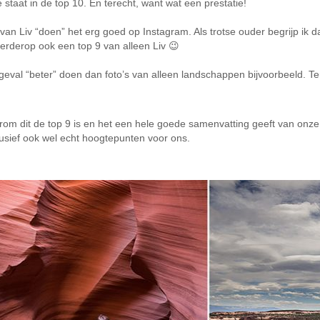
taat in de top 10. En terecht, want wat een prestatie!
van Liv “doen” het erg goed op Instagram. Als trotse ouder begrijp ik dat 
verderop ook een top 9 van alleen Liv 😉
lk geval “beter” doen dan foto’s van alleen landschappen bijvoorbeeld. 
rom dit de top 9 is en het een hele goede samenvatting geeft van onze r
lusief ook wel echt hoogtepunten voor ons.