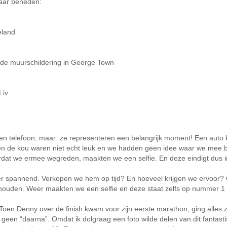
naar beneden:
eland
op de muurschildering in George Town
Liv
 met een telefoon, maar: ze representeren een belangrijk moment! Een 
n en de kou waren niet echt leuk en we hadden geen idee waar we mee b
dat we ermee wegreden, maakten we een selfie. En deze eindigt dus i
r spannend. Verkopen we hem op tijd? En hoeveel krijgen we ervoor? Om
uden. Weer maakten we een selfie en deze staat zelfs op nummer 1 
. Toen Denny over de finish kwam voor zijn eerste marathon, ging alles zó
jk geen “daarna”. Omdat ik dolgraag een foto wilde delen van dit fanta