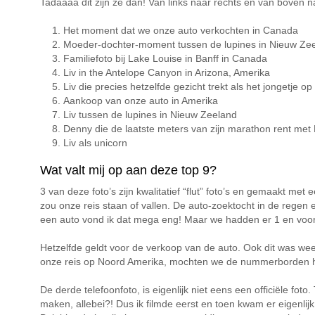
Tadaaaa dit zijn ze dan! Van links naar rechts en van boven 
Het moment dat we onze auto verkochten in Canada
Moeder-dochter-moment tussen de lupines in Nieuw Ze
Familiefoto bij Lake Louise in Banff in Canada
Liv in the Antelope Canyon in Arizona, Amerika
Liv die precies hetzelfde gezicht trekt als het jongetje 
Aankoop van onze auto in Amerika
Liv tussen de lupines in Nieuw Zeeland
Denny die de laatste meters van zijn marathon rent met 
Liv als unicorn
Wat valt mij op aan deze top 9?
3 van deze foto’s zijn kwalitatief “flut” foto’s en gemaakt
zou onze reis staan of vallen. De auto-zoektocht in de rege
een auto vond ik dat mega eng! Maar we hadden er 1 en voor
Hetzelfde geldt voor de verkoop van de auto. Ook dit was wee
onze reis op Noord Amerika, mochten we de nummerborden ho
De derde telefoonfoto, is eigenlijk niet eens een officiële foto
maken, allebei?! Dus ik filmde eerst en toen kwam er eigenli