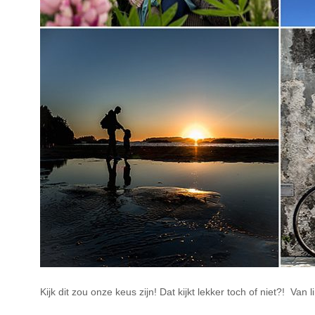
Kijk dit zou onze keus zijn! Dat kijkt lekker toch of niet?! Va