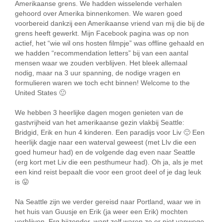
Amerikaanse grens. We hadden wisselende verhalen
gehoord over Amerika binnenkomen. We waren goed
voorbereid dankzij een Amerikaanse vriend van mij die bij de
grens heeft gewerkt. Mijn Facebook pagina was op non
actief, het “wie wil ons hosten filmpje” was offline gehaald en
we hadden “recommendation letters” bij van een aantal
mensen waar we zouden verblijven. Het bleek allemaal
nodig, maar na 3 uur spanning, de nodige vragen en
formulieren waren we toch echt binnen! Welcome to the
United States 🙂
We hebben 3 heerlijke dagen mogen genieten van de
gastvrijheid van het amerikaanse gezin vlakbij Seattle:
Bridgid, Erik en hun 4 kinderen. Een paradijs voor Liv 🙂 Een
heerlijk dagje naar een waterval geweest (met LIv die een
goed humeur had) en de volgende dag even naar Seattle
(erg kort met Liv die een pesthumeur had). Oh ja, als je met
een kind reist bepaalt die voor een groot deel of je dag leuk
is 😛
Na Seattle zijn we verder gereisd naar Portland, waar we in
het huis van Guusje en Erik (ja weer een Erik) mochten
verblijven. Erg bijzonder, want zelf waren ze er niet vanwege