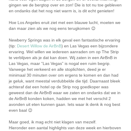
gingen we de bergtop over en zon! Die is tot nu toe gebleven
en ondanks dat het nog niet warm is, is dit echt genieten!
Hoe Los Angeles eruit ziet met een blauwe lucht, moeten we
dan maar zien als we nog eens terugkomen 😉
Newberry Springs was in elk geval een fantastische ervaring
(tip:
Desert Willow de AirBnB
) en Las Vegas een bijzondere
ervaring. Wel willen we iedereen aanraden om op The Strip
te verblijven als je dat kan doen. Wij zaten in een AirBnB in
Las Vegas, maar “Las Vegas” is nogal een ruim begrip.
Vanwege het verkeerd en alle stoplichten, deed je er
minimaal 30 minuten over om ergens te komen en dan had
je geluk, want meestal verdubbelde die tijd. Daarnaast bleek
achteraf dat een hotel op de Strip nog goedkoper was
geweest dan de AirBnB waar we zaten en ondanks dat we in
de AirBnB konden koken, hadden we met het verschil 2
avonden uit eten kunnen gaan. Iets waar ik denk ik nog best
even baal 😉
Maar goed, ik mag echt niet klagen van mezelf.
Hieronder een aantal highlights van deze week en hierboven