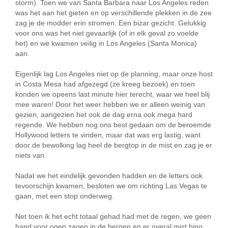
storm). Toen we van Santa Barbara naar Los Angeles reden
was het aan het gieten en op verschillende plekken in de zee
zag je de modder erin stromen. Een bizar gezicht. Gelukkig
voor ons was het niet gevaarlijk (of in elk geval zo voelde
het) en we kwamen veilig in Los Angeles (Santa Monica)
aan.
Eigenlijk lag Los Angeles niet op de planning, maar onze host
in Costa Mesa had afgezegd (ze kreeg bezoek) en toen
konden we opeens last minute hier terecht, waar we heel blij
mee waren! Door het weer hebben we er alleen weinig van
gezien, aangezien het ook de dag erna ook mega hard
regende. We hebben nog ons best gedaan om de beroemde
Hollywood letters te vinden, maar dat was erg lastig, want
door de bewolking lag heel de bergtop in de mist en zag je er
niets van.
Nadat we het eindelijk gevonden hadden en de letters ook
tevoorschijn kwamen, besloten we om richting Las Vegas te
gaan, met een stop onderweg.
Net toen ik het echt totaal gehad had met de regen, we geen
hand voor ogen zagen in de bergen en er overal mist hing,