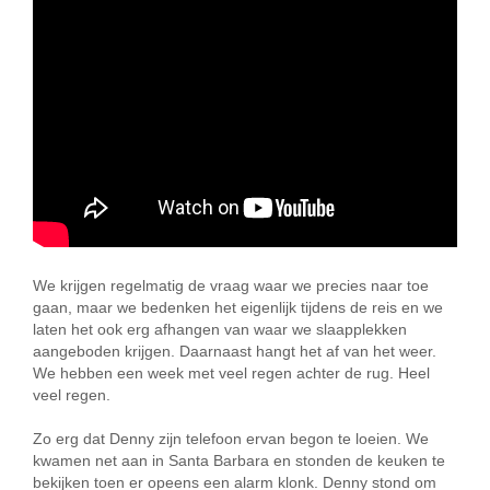
We krijgen regelmatig de vraag waar we precies naar toe
gaan, maar we bedenken het eigenlijk tijdens de reis en we
laten het ook erg afhangen van waar we slaapplekken
aangeboden krijgen. Daarnaast hangt het af van het weer.
We hebben een week met veel regen achter de rug. Heel
veel regen.
Zo erg dat Denny zijn telefoon ervan begon te loeien. We
kwamen net aan in Santa Barbara en stonden de keuken te
bekijken toen er opeens een alarm klonk. Denny stond om