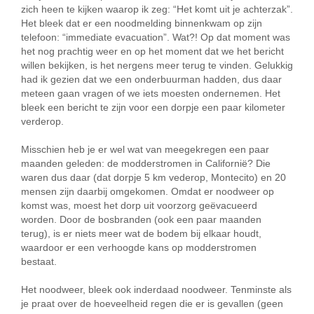
zich heen te kijken waarop ik zeg: “Het komt uit je achterzak”.
Het bleek dat er een noodmelding binnenkwam op zijn
telefoon: “immediate evacuation”. Wat?! Op dat moment was
het nog prachtig weer en op het moment dat we het bericht
willen bekijken, is het nergens meer terug te vinden. Gelukkig
had ik gezien dat we een onderbuurman hadden, dus daar
meteen gaan vragen of we iets moesten ondernemen. Het
bleek een bericht te zijn voor een dorpje een paar kilometer
verderop.
Misschien heb je er wel wat van meegekregen een paar
maanden geleden: de modderstromen in Californië? Die
waren dus daar (dat dorpje 5 km vederop, Montecito) en 20
mensen zijn daarbij omgekomen. Omdat er noodweer op
komst was, moest het dorp uit voorzorg geëvacueerd
worden. Door de bosbranden (ook een paar maanden
terug), is er niets meer wat de bodem bij elkaar houdt,
waardoor er een verhoogde kans op modderstromen
bestaat.
Het noodweer, bleek ook inderdaad noodweer. Tenminste als
je praat over de hoeveelheid regen die er is gevallen (geen