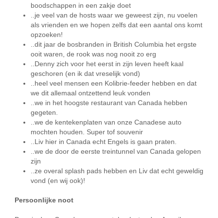
boodschappen in een zakje doet
..je veel van de hosts waar we geweest zijn, nu voelen
als vrienden en we hopen zelfs dat een aantal ons komt
opzoeken!
..dit jaar de bosbranden in British Columbia het ergste
ooit waren, de rook was nog nooit zo erg
..Denny zich voor het eerst in zijn leven heeft kaal
geschoren (en ik dat vreselijk vond)
..heel veel mensen een Kolibrie-feeder hebben en dat
we dit allemaal ontzettend leuk vonden
..we in het hoogste restaurant van Canada hebben
gegeten.
..we de kentekenplaten van onze Canadese auto
mochten houden. Super tof souvenir
..Liv hier in Canada echt Engels is gaan praten.
..we de door de eerste treintunnel van Canada gelopen
zijn
..ze overal splash pads hebben en Liv dat echt geweldig
vond (en wij ook)!
Persoonlijke noot