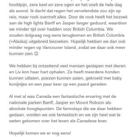
hoofdpijn, zere keel en zere ogen en het voelt de hele dag
als avond. Ik dacht dat regen het vervelendste zou zijn op
reis, maar rook overtreft alles. Door de rook heeft het bezoek
aan de high lights Banff en Jasper langer geduurd, waardoor
we minder tijd over hadden voor British Columbia. We
zouden dolgraag nog eens terugkomen en British Columbia
(+Alaska) uitgebreid bezoeken. Hopelijk hebben we dan ook
minder regen op Vancouver Island, zodat we daar ook meer
kunnen zien 😉
We hebben bij ontzettend veel mensen geslapen met dieren
en Liv kon haar hart ophalen. Ze heeft meerdere honden
kunnen uitlaten, poezen kunnen aaien, gekroeld met baby
konijntjes en een paar keer op een paard gereden.
Al met al was Canada een fantastische ervaring met de
nationale parken Banff, Jasper en Mount Robson als
absolute hoogtepunten. De farmstays die we daar hebben
gedaan, vonden we ook fantastisch en we zijn heel wat te
weten gekomen over het leven als Canadese boer.
Hopelijk komen we er nog eens!