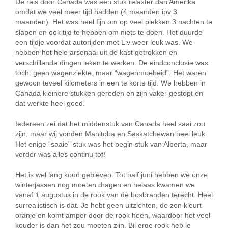
De reis door Canada was een stuk relaxter dan Amerika
omdat we veel meer tijd hadden (4 maanden ipv 3
maanden). Het was heel fijn om op veel plekken 3 nachten te
slapen en ook tijd te hebben om niets te doen. Het duurde
een tijdje voordat autorijden met Liv weer leuk was. We
hebben het hele arsenaal uit de kast getrokken en
verschillende dingen leken te werken. De eindconclusie was
toch: geen wagenziekte, maar “wagenmoeheid”. Het waren
gewoon teveel kilometers in een te korte tijd. We hebben in
Canada kleinere stukken gereden en zijn vaker gestopt en
dat werkte heel goed.
Iedereen zei dat het middenstuk van Canada heel saai zou
zijn, maar wij vonden Manitoba en Saskatchewan heel leuk.
Het enige “saaie” stuk was het begin stuk van Alberta, maar
verder was alles continu tof!
Het is wel lang koud gebleven. Tot half juni hebben we onze
winterjassen nog moeten dragen en helaas kwamen we
vanaf 1 augustus in de rook van de bosbranden terecht. Heel
surrealistisch is dat. Je hebt geen uitzichten, de zon kleurt
oranje en komt amper door de rook heen, waardoor het veel
kouder is dan het zou moeten zijn. Bij erge rook heb je