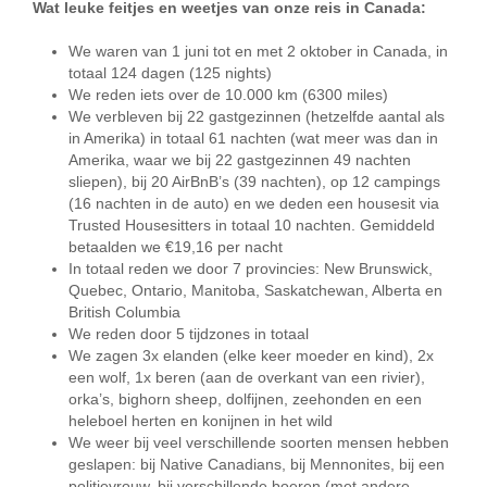
Wat leuke feitjes en weetjes van onze reis in Canada:
We waren van 1 juni tot en met 2 oktober in Canada, in
totaal 124 dagen (125 nights)
We reden iets over de 10.000 km (6300 miles)
We verbleven bij 22 gastgezinnen (hetzelfde aantal als
in Amerika) in totaal 61 nachten (wat meer was dan in
Amerika, waar we bij 22 gastgezinnen 49 nachten
sliepen), bij 20 AirBnB’s (39 nachten), op 12 campings
(16 nachten in de auto) en we deden een housesit via
Trusted Housesitters in totaal 10 nachten. Gemiddeld
betaalden we €19,16 per nacht
In totaal reden we door 7 provincies: New Brunswick,
Quebec, Ontario, Manitoba, Saskatchewan, Alberta en
British Columbia
We reden door 5 tijdzones in totaal
We zagen 3x elanden (elke keer moeder en kind), 2x
een wolf, 1x beren (aan de overkant van een rivier),
orka’s, bighorn sheep, dolfijnen, zeehonden en een
heleboel herten en konijnen in het wild
We weer bij veel verschillende soorten mensen hebben
geslapen: bij Native Canadians, bij Mennonites, bij een
politievrouw, bij verschillende boeren (met andere