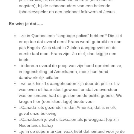
oogsten), bij de schoonouders van een bekende
ijshockeyspeler en een heleboel followers of Jesus.
En wist je dat…..
..ze in Quebec een “language police” hebben? Die ziet
er op toe dat overal eerst Frans wordt gebruikt en dan
pas Engels. Alles staat in 2 talen aangegeven en de
eerste taal moet Frans zijn. Zo niet, dan krijg je een
boete
..iedereen overal de poep van zijn hond opruimt en ze,
in tegenstelling tot Amerikanen, meer hun hond
daadwerkelijk uitlaten
..we ook hier 1x aangehouden zijn door de politie. Liv
was even uit haar stoel geweest omdat ze overstuur
was en iemand had dit gezien en de politie gebeld. We
kregen hier (een idioot lage) boete voor
..Canada iets gezonder is dan Amerika, dat is in elk
geval onze beleving
..Canadezen je wel uitzwaaien als je weggaat (op z’n
Nederlands haha)
..je in de supermarkten vaak hebt dat iemand voor je de