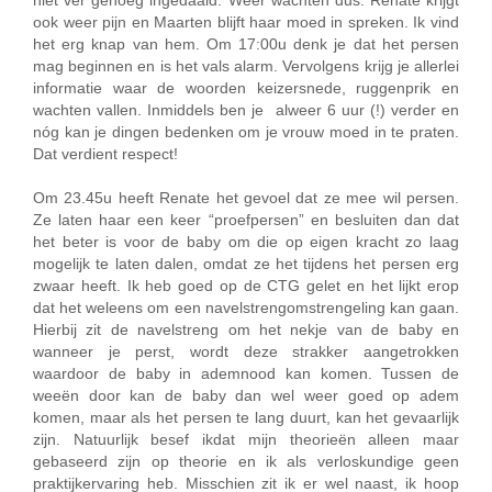
niet ver genoeg ingedaald. Weer wachten dus. Renate krijgt
ook weer pijn en Maarten blijft haar moed in spreken. Ik vind
het erg knap van hem. Om 17:00u denk je dat het persen
mag beginnen en is het vals alarm. Vervolgens krijg je allerlei
informatie waar de woorden keizersnede, ruggenprik en
wachten vallen. Inmiddels ben je alweer 6 uur (!) verder en
nóg kan je dingen bedenken om je vrouw moed in te praten.
Dat verdient respect!
Om 23.45u heeft Renate het gevoel dat ze mee wil persen.
Ze laten haar een keer “proefpersen” en besluiten dan dat
het beter is voor de baby om die op eigen kracht zo laag
mogelijk te laten dalen, omdat ze het tijdens het persen erg
zwaar heeft. Ik heb goed op de CTG gelet en het lijkt erop
dat het weleens om een navelstrengomstrengeling kan gaan.
Hierbij zit de navelstreng om het nekje van de baby en
wanneer je perst, wordt deze strakker aangetrokken
waardoor de baby in ademnood kan komen. Tussen de
weeën door kan de baby dan wel weer goed op adem
komen, maar als het persen te lang duurt, kan het gevaarlijk
zijn. Natuurlijk besef ikdat mijn theorieën alleen maar
gebaseerd zijn op theorie en ik als verloskundige geen
praktijkervaring heb. Misschien zit ik er wel naast, ik hoop