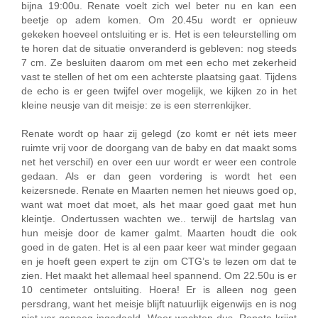
bijna 19:00u. Renate voelt zich wel beter nu en kan een
beetje op adem komen. Om 20.45u wordt er opnieuw
gekeken hoeveel ontsluiting er is. Het is een teleurstelling om
te horen dat de situatie onveranderd is gebleven: nog steeds
7 cm. Ze besluiten daarom om met een echo met zekerheid
vast te stellen of het om een achterste plaatsing gaat. Tijdens
de echo is er geen twijfel over mogelijk, we kijken zo in het
kleine neusje van dit meisje: ze is een sterrenkijker.
Renate wordt op haar zij gelegd (zo komt er nét iets meer
ruimte vrij voor de doorgang van de baby en dat maakt soms
net het verschil) en over een uur wordt er weer een controle
gedaan. Als er dan geen vordering is wordt het een
keizersnede. Renate en Maarten nemen het nieuws goed op,
want wat moet dat moet, als het maar goed gaat met hun
kleintje. Ondertussen wachten we.. terwijl de hartslag van
hun meisje door de kamer galmt. Maarten houdt die ook
goed in de gaten. Het is al een paar keer wat minder gegaan
en je hoeft geen expert te zijn om CTG’s te lezen om dat te
zien. Het maakt het allemaal heel spannend. Om 22.50u is er
10 centimeter ontsluiting. Hoera! Er is alleen nog geen
persdrang, want het meisje blijft natuurlijk eigenwijs en is nog