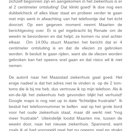
zichzelf begonnen zijn en aangekomen in het ziekenhuis is er
al 2 centimeter ontsluiting! Dat klinkt goed! Ik doe nog een
dubbelcheck of alles klaar staat en probeer verder te gaan
met mijn werk in afwachting van het telefoontje dat het écht
doorzet. Op een gegeven moment neemt Maarten de
berichtgeving over. Er is gel ingebracht bij Renate om de
weeën te bevorderen en dat helpt; ze komen nu snel achter
elkaar. Om 14:00u stuurt Maarten het bericht dat er 4
centimeter ontsluiting is en dat de vliezen zo gebroken
worden. Ik besluit te gaan rijden, want als de vliezen worden
gebroken kan het opeens snel gaan en dat risico wil ik niet
nemen.
De autorit naar het Maasstad ziekenhuis gaat goed. Het
enige nadeel is dat het adres niet te vinden is op de 2 tom-
toms die ik bij me heb, dus vertrouw ik op mijn telefoon. Als ik
ein-de-lijk het ziekenhuis heb gevonden blijkt het verhuisd!
Google maps is nog niet up to date *lichtelijke frustratie*. Ik
besluit het telefoonnummer te bellen wat op het grote bord
voor het oude ziekenhuis staat, maar dit werkt niet *nog
meer frustratie*. Uiteindelijk loodst Maarten me, tussen de
weeën door, naar het nieuwe ziekenhuis. Spannend, want
zoals ik al had voorspeld gaat het nu opeens snel en straks