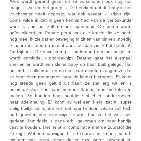
Alles wordt gereed gezet en ze verschonen ook nog het
matje. Ik zie dat het groen is. Dit betekent dat de baby in het
vruchtwater heeft gepoept, wat ook gevaarlijk is/kan zijn.
Soms wilde ik dat ik geen kennis had van de verloskunde
want ik vind het zelf nu ook spannend. De pomp wordt
geïnstalleerd en Renate perst met alle kracht die ze heeft
nog mee. Ik zie dat er beweging in zit en van binnen moedig
ik haar met man en macht aan.. en dan zie ik het hoofdje!!
Godzijdank. De navelstreng zit inderdaad om het nekje en
wordt onmiddellijk doorgeknipt. Daarna gaat het allemaal
snel en er wordt een kleine baby op haar buik gelegd. Het
huilen blijft alleen uit en na een paar minuten zeggen ze dat
ze haar even meenemen naar de kamer hiernaast. Er komt
nog steeds geen geluid uit haar, ze ziet erg wit en is
helemaal slap. Een naar moment. Ik mag mee om foto’s te
maken. Ze houden haar hoofdje stabiel en onderzoeken
haar ademhaling. Er komt nu wel een klein, zacht, super
zielig huiltje uit. Ik heb het met haar te doen. Als ze zelf toch
had geweten hoe eigenwijs ze was, had ze het vast niet
gedaan! Inmiddels is papa erbij gekomen om haar handje
vast te houden. Het helpt in combinatie met de zuurstof die
ze krijgt. Wat een eeuwigheid lijkt te duren en ik denk maar 5
minuten was, zorgt ervoor dat ze roze wordt, beweegt en