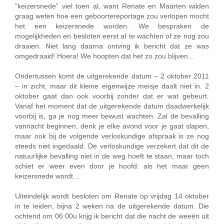
“keizersnede” viel toen al, want Renate en Maarten wilden
graag weten hoe een geboortereportage zou verlopen mocht
het een keizersnede worden. We bespraken de
mogelijkheden en besloten eerst af te wachten of ze nog zou
draaien. Niet lang daarna ontving ik bericht dat ze was
omgedraaid! Hoera! We hoopten dat het zo zou blijven…
Ondertussen komt de uitgerekende datum – 2 oktober 2011
– in zicht, maar dit kleine eigenwijze meisje daalt niet in. 2
oktober gaat dan ook voorbij zonder dat er wat gebeurt.
Vanaf het moment dat de uitgerekende datum daadwerkelijk
voorbij is, ga je nog meer bewust wachten. Zal de bevalling
vannacht beginnen, denk je elke avond voor je gaat slapen,
maar ook bij de volgende verloskundige afspraak is ze nog
steeds niet ingedaald. De verloskundige verzekert dat dit de
natuurlijke bevalling niet in de weg hoeft te staan, maar toch
schiet er weer even door je hoofd: als het maar geen
keizersnede wordt…
Uiteindelijk wordt besloten om Renate op vrijdag 14 oktober
in te leiden, bijna 2 weken na de uitgerekende datum. Die
ochtend om 06:00u krijg ik bericht dat die nacht de weeën uit