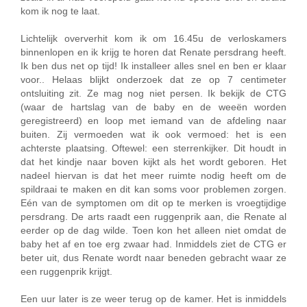
kom ik nog te laat.
Lichtelijk oververhit kom ik om 16.45u de verloskamers
binnenlopen en ik krijg te horen dat Renate persdrang heeft.
Ik ben dus net op tijd! Ik installeer alles snel en ben er klaar
voor.. Helaas blijkt onderzoek dat ze op 7 centimeter
ontsluiting zit. Ze mag nog niet persen. Ik bekijk de CTG
(waar de hartslag van de baby en de weeën worden
geregistreerd) en loop met iemand van de afdeling naar
buiten. Zij vermoeden wat ik ook vermoed: het is een
achterste plaatsing. Oftewel: een sterrenkijker. Dit houdt in
dat het kindje naar boven kijkt als het wordt geboren. Het
nadeel hiervan is dat het meer ruimte nodig heeft om de
spildraai te maken en dit kan soms voor problemen zorgen.
Eén van de symptomen om dit op te merken is vroegtijdige
persdrang. De arts raadt een ruggenprik aan, die Renate al
eerder op de dag wilde. Toen kon het alleen niet omdat de
baby het af en toe erg zwaar had. Inmiddels ziet de CTG er
beter uit, dus Renate wordt naar beneden gebracht waar ze
een ruggenprik krijgt.
Een uur later is ze weer terug op de kamer. Het is inmiddels