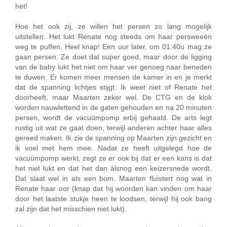
het!
Hoe het ook zij, ze willen het persen zo lang mogelijk
uitstellen. Het lukt Renate nog steeds om haar persweeën
weg te puffen. Heel knap! Een uur later, om 01.40u mag ze
gaan persen. Ze doet dat super goed, maar door de ligging
van de baby lukt het niet om haar ver genoeg naar beneden
te duwen. Er komen meer mensen de kamer in en je merkt
dat de spanning lichtjes stijgt. Ik weet niet of Renate het
doorheeft, maar Maarten zeker wel. De CTG en de klok
worden nauwlettend in de gaten gehouden en na 20 minuten
persen, wordt de vacuümpomp erbij gehaald. De arts legt
rustig uit wat ze gaat doen, terwijl anderen achter haar alles
gereed maken. Ik zie de spanning op Maarten zijn gezicht en
ik voel met hem mee. Nadat ze heeft uitgelegd hoe de
vacuümpomp werkt, zegt ze er ook bij dat er een kans is dat
het niet lukt en dat het dan álsnog een keizersnede wordt.
Dat slaat wel in als een bom. Maarten fluistert nog wat in
Renate haar oor (knap dat hij woorden kan vinden om haar
door het laatste stukje heen te loodsen, terwijl hij ook bang
zal zijn dat het misschien niet lukt).