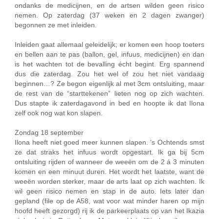
ondanks de medicijnen, en de artsen wilden geen risico
nemen. Op zaterdag (37 weken en 2 dagen zwanger)
begonnen ze met inleiden.
Inleiden gaat allemaal geleidelijk; er komen een hoop toeters
en bellen aan te pas (ballon, gel, infuus, medicijnen) en dan
is het wachten tot de bevalling écht begint. Erg spannend
dus die zaterdag. Zou het wel of zou het niet vandaag
beginnen…? Ze begon eigenlijk al met 3cm ontsluiting, maar
de rest van de “starttekenen” lieten nog op zich wachten.
Dus stapte ik zaterdagavond in bed en hoopte ik dat Ilona
zelf ook nog wat kon slapen.
Zondag 18 september
Ilona heeft niet goed meer kunnen slapen. ’s Ochtends smst
ze dat straks het infuus wordt opgestart. Ik ga bij 5cm
ontsluiting rijden of wanneer de weeën om de 2 á 3 minuten
komen en een minuut duren. Het wordt het laatste, want de
weeën worden sterker, maar de arts laat op zich wachten. Ik
wil geen risico nemen en stap in de auto. Iets later dan
gepland (file op de A58, wat voor wat minder haren op mijn
hoofd heeft gezorgd) rij ik de parkeerplaats op van het Ikazia