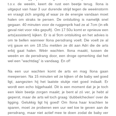
t.o.v. de weeën, keert de rust een beetje terug. Ilona is
uitgeput van haar 3 uur durende strijd tegen de weeënstorm
en vraagt zich angstig af waar ze de energie vandaan moet
halen om straks te persen. De ontsluiting is namelijk snel
gegaan. 40 minuten voor de ruggenprik had ze al 7cm (in elk
geval niet voor niks gepuft). Om 17.50u komt er opnieuw een
arts(assistent) kijken. Er is al 9cm ontsluiting en het advies is
om te bellen wanneer Ilona persdrang voelt. Die voelt ze al
vrij gauw en om 18.15u melden ze dit aan Adri die de arts
erbij gaat halen. Wéér wachten. Ilona maakt, tussen de
weeën en de persdrang door, een droge opmerking dat het
wel een “wachtdag” is vandaag. En of!
Na een uur wachten komt de arts en mag Ilona gaan
meepersen. Na 15 minuten wil ze kijken of de baby wel goed
ligt, aangezien hij het laatste stukje niet goed indaalt. Er
wordt een echo bijgehaald. Dit is een moment dat je je toch
een klein beetje zorgen maakt; je bent al zó ver, je hebt al
geperst, maar de arts wil toch graag ‘dubbelchecken’ over de
ligging. Gelukkig ligt hij goed! Om Ilona haar krachten te
sparen, moet ze proberen een uur wel toe te geven aan de
persdrang, maar niet actief mee te doen zodat de baby ver