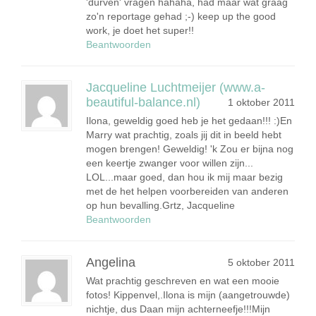
'durven' vragen hahaha, had maar wat graag
zo'n reportage gehad ;-) keep up the good
work, je doet het super!!
Beantwoorden
Jacqueline Luchtmeijer (www.a-
beautiful-balance.nl)
1 oktober 2011
Ilona, geweldig goed heb je het gedaan!!! :)En
Marry wat prachtig, zoals jij dit in beeld hebt
mogen brengen! Geweldig! 'k Zou er bijna nog
een keertje zwanger voor willen zijn...
LOL...maar goed, dan hou ik mij maar bezig
met de het helpen voorbereiden van anderen
op hun bevalling.Grtz, Jacqueline
Beantwoorden
Angelina
5 oktober 2011
Wat prachtig geschreven en wat een mooie
fotos! Kippenvel,.Ilona is mijn (aangetrouwde)
nichtje, dus Daan mijn achterneefje!!!Mijn