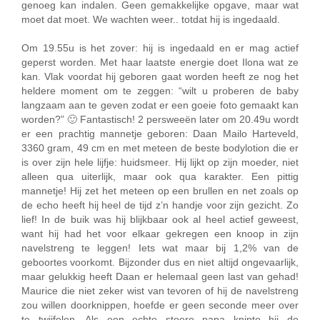
genoeg kan indalen. Geen gemakkelijke opgave, maar wat
moet dat moet. We wachten weer.. totdat hij is ingedaald.
Om 19.55u is het zover: hij is ingedaald en er mag actief
geperst worden. Met haar laatste energie doet Ilona wat ze
kan. Vlak voordat hij geboren gaat worden heeft ze nog het
heldere moment om te zeggen: “wilt u proberen de baby
langzaam aan te geven zodat er een goeie foto gemaakt kan
worden?” 🙂 Fantastisch! 2 persweeën later om 20.49u wordt
er een prachtig mannetje geboren: Daan Mailo Harteveld,
3360 gram, 49 cm en met meteen de beste bodylotion die er
is over zijn hele lijfje: huidsmeer. Hij lijkt op zijn moeder, niet
alleen qua uiterlijk, maar ook qua karakter. Een pittig
mannetje! Hij zet het meteen op een brullen en net zoals op
de echo heeft hij heel de tijd z’n handje voor zijn gezicht. Zo
lief! In de buik was hij blijkbaar ook al heel actief geweest,
want hij had het voor elkaar gekregen een knoop in zijn
navelstreng te leggen! Iets wat maar bij 1,2% van de
geboortes voorkomt. Bijzonder dus en niet altijd ongevaarlijk,
maar gelukkig heeft Daan er helemaal geen last van gehad!
Maurice die niet zeker wist van tevoren of hij de navelstreng
zou willen doorknippen, hoefde er geen seconde meer over
te twijfelen. Als een echte stoere papa knipte hij de