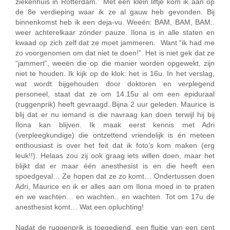
ziekenhuis in Rotterdam. Met een klein liftje kom ik aan op
de 8e verdieping waar ik ze al gauw heb gevonden. Bij
binnenkomst heb ik een deja-vu. Weeën: BAM, BAM, BAM..
weer achterelkaar zónder pauze. Ilona is in alle staten en
kwaad op zich zelf dat ze moet jammeren. Want “ik had me
zo voorgenomen om dat niet te doen!”. Het is niet gek dat ze
“jammert”, weeën die op die manier worden opgewekt, zijn
niet te houden. Ik kijk op de klok: het is 16u. In het verslag,
wat wordt bijgehouden door doktoren en verplegend
personeel, staat dat ze om 14.15u al om een epiduraal
(ruggenprik) heeft gevraagd. Bijna 2 uur geleden. Maurice is
blij dat er nu iemand is die navraag kan doen terwijl hij bij
Ilona kan blijven. Ik maak eerst kennis met Adri
(verpleegkundige) die ontzettend vriendelijk is én meteen
enthousiast is over het feit dat ik foto’s kom maken (erg
leuk!!). Helaas zou zij ook graag iets willen doen, maar het
blijkt dat er maar één anesthesist is en die heeft een
spoedgeval… Ze hopen dat ze zo komt… Ondertussen doen
Adri, Maurice en ik er alles aan om Ilona moed in te praten
en we wachten… en wachten.. en wachten. Tot om 17u de
anesthesist komt… Wat een opluchting!
Nadat de ruggenprik is toegediend, een fluitje van een cent