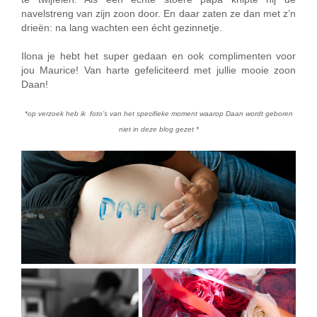
navelstreng van zijn zoon door. En daar zaten ze dan met z’n
drieën: na lang wachten een écht gezinnetje.
Ilona je hebt het super gedaan en ook complimenten voor
jou Maurice! Van harte gefeliciteerd met jullie mooie zoon
Daan!
*op verzoek heb ik foto’s van het specifieke moment waarop Daan wordt geboren
niet in deze blog gezet *