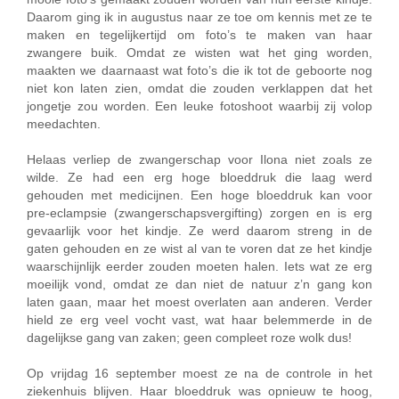
Daarom ging ik in augustus naar ze toe om kennis met ze te
maken en tegelijkertijd om foto’s te maken van haar
zwangere buik. Omdat ze wisten wat het ging worden,
maakten we daarnaast wat foto’s die ik tot de geboorte nog
niet kon laten zien, omdat die zouden verklappen dat het
jongetje zou worden. Een leuke fotoshoot waarbij zij volop
meedachten.
Helaas verliep de zwangerschap voor Ilona niet zoals ze
wilde. Ze had een erg hoge bloeddruk die laag werd
gehouden met medicijnen. Een hoge bloeddruk kan voor
pre-eclampsie (zwangerschapsvergifting) zorgen en is erg
gevaarlijk voor het kindje. Ze werd daarom streng in de
gaten gehouden en ze wist al van te voren dat ze het kindje
waarschijnlijk eerder zouden moeten halen. Iets wat ze erg
moeilijk vond, omdat ze dan niet de natuur z’n gang kon
laten gaan, maar het moest overlaten aan anderen. Verder
hield ze erg veel vocht vast, wat haar belemmerde in de
dagelijkse gang van zaken; geen compleet roze wolk dus!
Op vrijdag 16 september moest ze na de controle in het
ziekenhuis blijven. Haar bloeddruk was opnieuw te hoog,