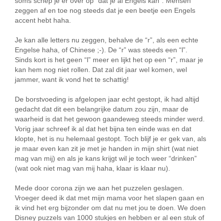
soms schep je er over op “dat je al Engels kan”. Mensen
zeggen af en toe nog steeds dat je een beetje een Engels
accent hebt haha.
Je kan alle letters nu zeggen, behalve de “r”, als een echte
Engelse haha, of Chinese ;-). De “r” was steeds een “l”.
Sinds kort is het geen “l” meer en lijkt het op een “r”, maar je
kan hem nog niet rollen. Dat zal dit jaar wel komen, wel
jammer, want ik vond het te schattig!
De borstvoeding is afgelopen jaar echt gestopt, ik had altijd
gedacht dat dit een belangrijke datum zou zijn, maar de
waarheid is dat het gewoon gaandeweg steeds minder werd.
Vorig jaar schreef ik al dat het bijna ten einde was en dat
klopte, het is nu helemaal gestopt. Toch blijf je er gek van, als
je maar even kan zit je met je handen in mijn shirt (wat niet
mag van mij) en als je kans krijgt wil je toch weer “drinken”
(wat ook niet mag van mij haha, klaar is klaar nu).
Mede door corona zijn we aan het puzzelen geslagen.
Vroeger deed ik dat met mijn mama voor het slapen gaan en
ik vind het erg bijzonder om dat nu met jou te doen. We doen
Disney puzzels van 1000 stukjes en hebben er al een stuk of