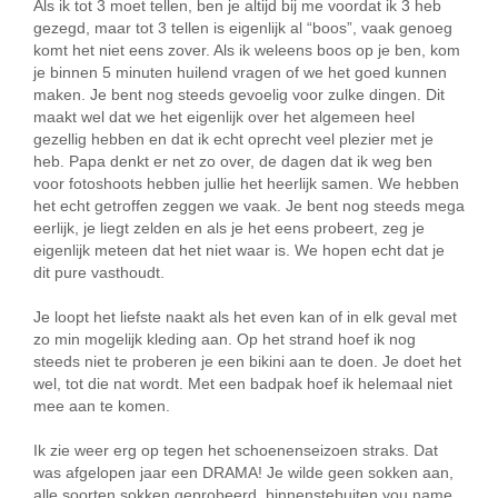
Als ik tot 3 moet tellen, ben je altijd bij me voordat ik 3 heb
gezegd, maar tot 3 tellen is eigenlijk al “boos”, vaak genoeg
komt het niet eens zover. Als ik weleens boos op je ben, kom
je binnen 5 minuten huilend vragen of we het goed kunnen
maken. Je bent nog steeds gevoelig voor zulke dingen. Dit
maakt wel dat we het eigenlijk over het algemeen heel
gezellig hebben en dat ik echt oprecht veel plezier met je
heb. Papa denkt er net zo over, de dagen dat ik weg ben
voor fotoshoots hebben jullie het heerlijk samen. We hebben
het echt getroffen zeggen we vaak. Je bent nog steeds mega
eerlijk, je liegt zelden en als je het eens probeert, zeg je
eigenlijk meteen dat het niet waar is. We hopen echt dat je
dit pure vasthoudt.
Je loopt het liefste naakt als het even kan of in elk geval met
zo min mogelijk kleding aan. Op het strand hoef ik nog
steeds niet te proberen je een bikini aan te doen. Je doet het
wel, tot die nat wordt. Met een badpak hoef ik helemaal niet
mee aan te komen.
Ik zie weer erg op tegen het schoenenseizoen straks. Dat
was afgelopen jaar een DRAMA! Je wilde geen sokken aan,
alle soorten sokken geprobeerd, binnenstebuiten you name