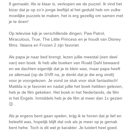
8 gemaakt. Als ie klaar is, verkopen we de puzzel. Ik vind het
bizar dat je op zo’n jonge leeftijd al het geduld heb om zulke
moeilijke puzzels te maken, het is erg gezellig om samen met
je te doen!
Op televisie kijk je verschillende dingen; Paw Patrol,
Miraculous, True, The Little Princess en je houdt van Disney
films. Vaiana en Frozen 2 zijn favoriet.
Als papa je naar bed brengt, lezen jullie meestal (een deel
van) een boek. Ik heb alle boeken van Roald Dahl bewaard
en we dachten eigenlijk dat je te klein was, maar papa heeft
ze allemaal (op de GVR na, je denkt dat je die eng vindt)
voor je voorgelezen. Je vond ze stuk voor stuk fantastisch!
Matilda is je favoriet en nadat jullie het boek hebben gelezen,
heb je de film gekeken. Het boek in het Nederlands, de film
in het Engels. Inmiddels heb je de film al meer dan 1x gezien
😉 .
Als je ergens bent gaan spelen, krijg ik te horen dat je lief en
beleefd was, hopelijk blijft dat ook als je meer op je gemak
bent hehe. Toch is dit wel je karakter. Je luistert heel goed.