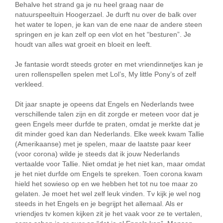
Behalve het strand ga je nu heel graag naar de
natuurspeeltuin Hoogerzael. Je durft nu over de balk over
het water te lopen, je kan van de ene naar de andere steen
springen en je kan zelf op een vlot en het “besturen”. Je
houdt van alles wat groeit en bloeit en leeft.
Je fantasie wordt steeds groter en met vriendinnetjes kan je
uren rollenspellen spelen met Lol’s, My little Pony’s of zelf
verkleed.
Dit jaar snapte je opeens dat Engels en Nederlands twee
verschillende talen zijn en dit zorgde er meteen voor dat je
geen Engels meer durfde te praten, omdat je merkte dat je
dit minder goed kan dan Nederlands. Elke week kwam Tallie
(Amerikaanse) met je spelen, maar de laatste paar keer
(voor corona) wilde je steeds dat ik jouw Nederlands
vertaalde voor Tallie. Niet omdat je het niet kan, maar omdat
je het niet durfde om Engels te spreken. Toen corona kwam
hield het sowieso op en we hebben het tot nu toe maar zo
gelaten. Je moet het wel zelf leuk vinden. Tv kijk je wel nog
steeds in het Engels en je begrijpt het allemaal. Als er
vriendjes tv komen kijken zit je het vaak voor ze te vertalen,