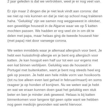
2 jaar geleden is dat we vertrokken, weet je er nog veel van.
Er zijn maar 2 dingen die je niet leuk vindt aan corona: dat
we niet op reis kunnen en dat je niet op school mag trakteren
haha. “Gelukkig” zijn we samen nog weggeweest in oktober,
een geweldige housesit in de Algarve waar we op 5 katten
mochten passen. We hadden er erg veel zin in om dit te
delen met papa, maar helaas ging de tweede housesit hier
(met papa) niet door vanwege corona.
We weten inmiddels waar je allemaal allergisch voor bent. Je
hebt een huisstofmijt-allergie en je bent erg allergisch voor
katten. Je kan hooguit een half uur tot een uur ergens met
een kat binnen verblijven. Gelukkig was de housesit in
Portugal met buitenkatten, want je bent nog steeds heel erg
gek op poezen. Je hebt een hele milde vorm van hooikoorts
(tot nu toe alleen even last gehad in februari/maart) en soms
reageer je op honden of konijnen. Nu we weten wat je hebt
en wat we eraan kunnen doen gaat het gelukkig een stuk
beter en ben je minder ziek geweest. Helaas is bij katten
binnenkomen voor langere tijd geen optie want we hebben
nog geen medicijn gevonden wat werkt hiervoor.