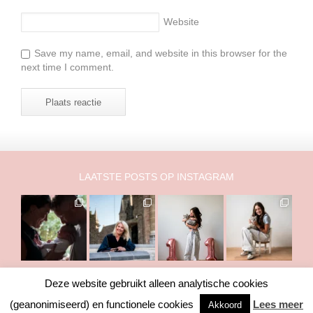
Website
Save my name, email, and website in this browser for the
next time I comment.
LAATSTE POSTS OP INSTAGRAM
Deze website gebruikt alleen analytische cookies
Copyright © 2011-2026 Marry Fermont. Het is NIET toegestaan om
(geanonimiseerd) en functionele cookies
Lees meer
Akkoord
foto's of teksten te gebruiken zonder toestemming van mij.