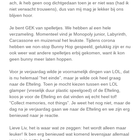
ach, ik heb geen oog dichtgedaan toen je er niet was (had ik
niet verwacht trouwens), dus van mij mag je lekker bij ons
blijven hoor.
Je bent GEK van spelletjes. We hebben al een hele
verzameling. Momenteel vind je Monopoly junior, Labyrinth,
Carcassone en muizenval het leukste. Tijdens corona
hebben we non-stop Bunny Hop gespeeld, gelukkig zijn er nu
ook weer wat andere spelletjes erbij gekomen, want ik kon
geen bunny meer laten hoppen.
Voor je verjaardag wilde je voornamelijk dingen van LOL, dat
is nu helemaal “het einde”, maar je wilde ook heel graag
naar de Efteling. Toen je mocht kiezen tussen een LOL
glamper (vreselijk duur plastic speelgoed) of de Efteling,
koos je voor de Efteling en dat vinden wij echt heel tof!
“Collect memories, not things”. Je weet het nog niet, maar de
dag na je verjaardag gaan we naar de Efteling en we zijn erg
benieuwd naar je reactie.
Lieve Liv, het is waar wat ze zeggen: het wordt alleen maar
leuker! Ik ben erg benieuwd wat komend levensjaar allemaal