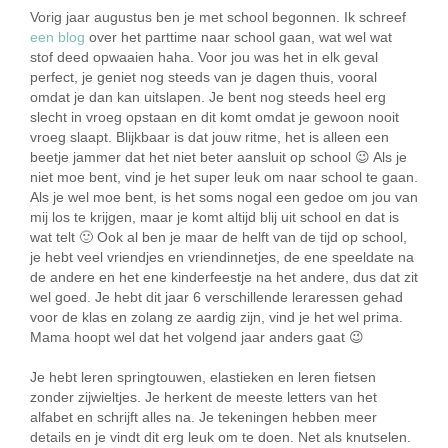
Vorig jaar augustus ben je met school begonnen. Ik schreef
een blog
over het parttime naar school gaan, wat wel wat
stof deed opwaaien haha. Voor jou was het in elk geval
perfect, je geniet nog steeds van je dagen thuis, vooral
omdat je dan kan uitslapen. Je bent nog steeds heel erg
slecht in vroeg opstaan en dit komt omdat je gewoon nooit
vroeg slaapt. Blijkbaar is dat jouw ritme, het is alleen een
beetje jammer dat het niet beter aansluit op school 😉 Als je
niet moe bent, vind je het super leuk om naar school te gaan.
Als je wel moe bent, is het soms nogal een gedoe om jou van
mij los te krijgen, maar je komt altijd blij uit school en dat is
wat telt 🙂 Ook al ben je maar de helft van de tijd op school,
je hebt veel vriendjes en vriendinnetjes, de ene speeldate na
de andere en het ene kinderfeestje na het andere, dus dat zit
wel goed. Je hebt dit jaar 6 verschillende leraressen gehad
voor de klas en zolang ze aardig zijn, vind je het wel prima.
Mama hoopt wel dat het volgend jaar anders gaat 😉
Je hebt leren springtouwen, elastieken en leren fietsen
zonder zijwieltjes. Je herkent de meeste letters van het
alfabet en schrijft alles na. Je tekeningen hebben meer
details en je vindt dit erg leuk om te doen. Net als knutselen.