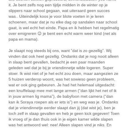
it. Je bent zelfs nog een tijdje midden in de winter op je
slippers naar school gegaan, wat uiteraard geen succes
was.. Uiteindelijk koos je voor blote voeten in je leren
schoenen, maar dat je nu elke dag op sandalen naar school
gaat, is wel echt het einde. Papa en ik hebben het regelmatig
over emigreren 😉 je bent een echt warm weer kind (net als
papa en mama).
Je slaapt nog steeds bij ons, want “dat is zo gezellig”. Wij
vinden dat ook heel gezellig. Ondanks dat je nog nooit alleen
in slaap bent gevallen, bedacht je een paar maanden
geleden wel dat je bij je vriendinnetje wilde logeren. Super
stoer. Ik wist niet of je het echt zou doen, maar aangezien ze
5 huizen verderop woont, was het sowieso geen probleem,
wat er ook ging gebeuren. Je had het helemaal uitgedacht:
een knuffelaap mee met lange armen (“dan lijkt het net of ik
in jouw armen lig mama”), de babyfoon met camera (“dan
kan ik Soraya roepen als er iets is”) en weg was je. Ondanks
dat je vriendinnetje eerder slaapt dan jij (dat wist je), ben je
toch zelf in slaap gevallen en heb je geen kick gegeven! Toen
ik vroeg of je dan thuis ook in je eigen kamer wilde slapen
was het antwoord wel: nee! Alleen slapen vind je niks. En