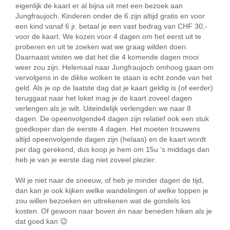
eigenlijk de kaart er al bijna uit met een bezoek aan
Jungfraujoch. Kinderen onder de 6 zijn altijd gratis en voor
een kind vanaf 6 jr. betaal je een vast bedrag van CHF 30,-
voor de kaart. We kozen voor 4 dagen om het eerst uit te
proberen en uit te zoeken wat we graag wilden doen.
Daarnaast wisten we dat het die 4 komende dagen mooi
weer zou zijn. Helemaal naar Jungfraujoch omhoog gaan om
vervolgens in de dikke wolken te staan is echt zonde van het
geld. Als je op de laatste dag dat je kaart geldig is (of eerder)
teruggaat naar het loket mag je de kaart zoveel dagen
verlengen als je wilt. Uiteindelijk verlengden we naar 8
dagen. De opeenvolgende4 dagen zijn relatief ook een stuk
goedkoper dan de eerste 4 dagen. Het moeten trouwens
altijd opeenvolgende dagen zijn (helaas) en de kaart wordt
per dag gerekend, dus koop je hem om 15u ’s middags dan
heb je van je eerste dag niet zoveel plezier.
Wil je niet naar de sneeuw, of heb je minder dagen de tijd,
dan kan je ook kijken welke wandelingen of welke toppen je
zou willen bezoeken en uitrekenen wat de gondels los
kosten. Of gewoon naar boven én naar beneden hiken als je
dat goed kan 😉