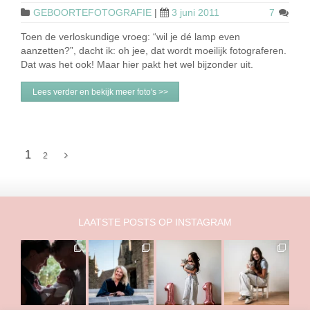
GEBOORTEFOTOGRAFIE
|
3 juni 2011
7
Toen de verloskundige vroeg: “wil je dé lamp even
aanzetten?”, dacht ik: oh jee, dat wordt moeilijk fotograferen.
Dat was het ook! Maar hier pakt het wel bijzonder uit.
Lees verder en bekijk meer foto's >>
1
2
LAATSTE POSTS OP INSTAGRAM