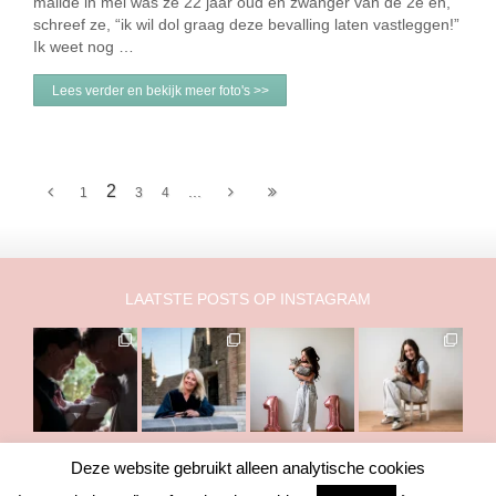
mailde in mei was ze 22 jaar oud en zwanger van de 2e en,
schreef ze, “ik wil dol graag deze bevalling laten vastleggen!”
Ik weet nog …
Lees verder en bekijk meer foto's >>
2
...
1
3
4
LAATSTE POSTS OP INSTAGRAM
Deze website gebruikt alleen analytische cookies