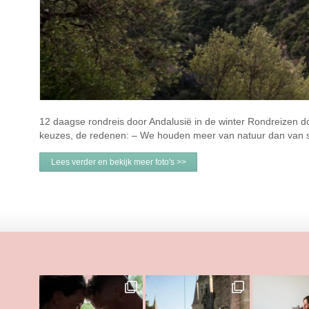
12 daagse rondreis door Andalusië in de winter Rondreizen d
keuzes, de redenen: – We houden meer van natuur dan van st
Lees verder en bekijk meer foto's >>