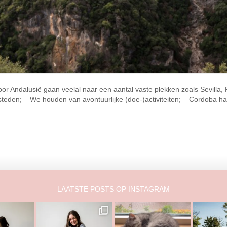
oor Andalusië gaan veelal naar een aantal vaste plekken zoals Sevill
eden; – We houden van avontuurlijke (doe-)activiteiten; – Cordoba h
LAATSTE POSTS OP INSTAGRAM