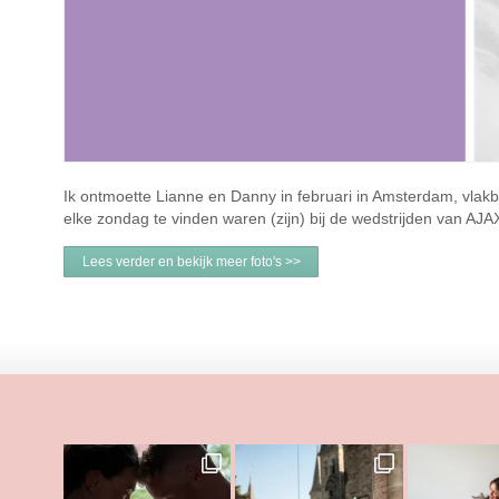
Ik ontmoette Lianne en Danny in februari in Amsterdam, vla
elke zondag te vinden waren (zijn) bij de wedstrijden van AJ
Lees verder en bekijk meer foto's >>