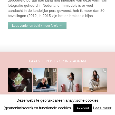
geboortefotograaf had bijna nog niemand van deze vorm van
fotografie gehoord in Nederland. Inmiddels is er veel
aandacht in de landelijke pers geweest, heb ik meer dan 30
bevallingen (2012, in 2015 zijn het er inmiddels bijna …
Lees verder en bekijk meer foto's >>
LAATSTE POSTS OP INSTAGRAM
Deze website gebruikt alleen analytische cookies
Copyright © 2011-2026 Marry Fermont. Het is NIET toegestaan om
(geanonimiseerd) en functionele cookies
Lees meer
Akkoord
foto's of teksten te gebruiken zonder toestemming van mij.