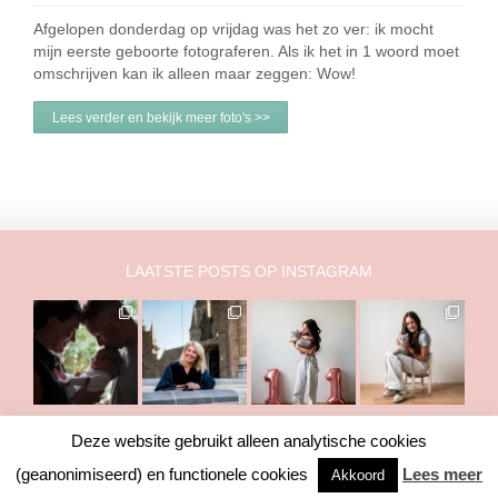
Afgelopen donderdag op vrijdag was het zo ver: ik mocht
mijn eerste geboorte fotograferen. Als ik het in 1 woord moet
omschrijven kan ik alleen maar zeggen: Wow!
Lees verder en bekijk meer foto's >>
LAATSTE POSTS OP INSTAGRAM
Deze website gebruikt alleen analytische cookies
Copyright © 2011-2026 Marry Fermont. Het is NIET toegestaan om
(geanonimiseerd) en functionele cookies
Lees meer
Akkoord
foto's of teksten te gebruiken zonder toestemming van mij.