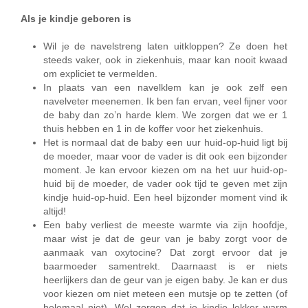
Als je kindje geboren is
Wil je de navelstreng laten uitkloppen? Ze doen het
steeds vaker, ook in ziekenhuis, maar kan nooit kwaad
om expliciet te vermelden.
In plaats van een navelklem kan je ook zelf een
navelveter meenemen. Ik ben fan ervan, veel fijner voor
de baby dan zo’n harde klem. We zorgen dat we er 1
thuis hebben en 1 in de koffer voor het ziekenhuis.
Het is normaal dat de baby een uur huid-op-huid ligt bij
de moeder, maar voor de vader is dit ook een bijzonder
moment. Je kan ervoor kiezen om na het uur huid-op-
huid bij de moeder, de vader ook tijd te geven met zijn
kindje huid-op-huid. Een heel bijzonder moment vind ik
altijd!
Een baby verliest de meeste warmte via zijn hoofdje,
maar wist je dat de geur van je baby zorgt voor de
aanmaak van oxytocine? Dat zorgt ervoor dat je
baarmoeder samentrekt. Daarnaast is er niets
heerlijkers dan de geur van je eigen baby. Je kan er dus
voor kiezen om niet meteen een mutsje op te zetten (of
helemaal niet). Wel zorgen dat je kindje lekker warm