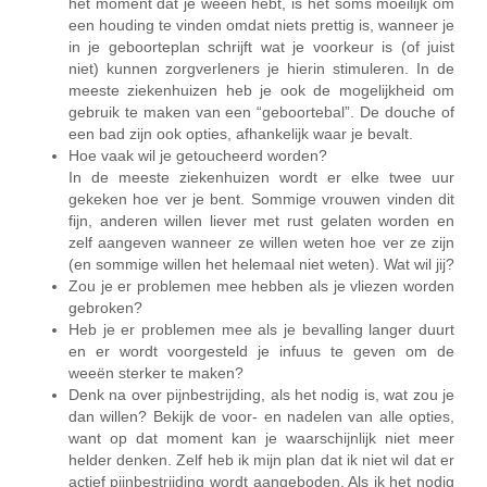
het moment dat je weeën hebt, is het soms moeilijk om
een houding te vinden omdat niets prettig is, wanneer je
in je geboorteplan schrijft wat je voorkeur is (of juist
niet) kunnen zorgverleners je hierin stimuleren. In de
meeste ziekenhuizen heb je ook de mogelijkheid om
gebruik te maken van een “geboortebal”. De douche of
een bad zijn ook opties, afhankelijk waar je bevalt.
Hoe vaak wil je getoucheerd worden?
In de meeste ziekenhuizen wordt er elke twee uur
gekeken hoe ver je bent. Sommige vrouwen vinden dit
fijn, anderen willen liever met rust gelaten worden en
zelf aangeven wanneer ze willen weten hoe ver ze zijn
(en sommige willen het helemaal niet weten). Wat wil jij?
Zou je er problemen mee hebben als je vliezen worden
gebroken?
Heb je er problemen mee als je bevalling langer duurt
en er wordt voorgesteld je infuus te geven om de
weeën sterker te maken?
Denk na over pijnbestrijding, als het nodig is, wat zou je
dan willen? Bekijk de voor- en nadelen van alle opties,
want op dat moment kan je waarschijnlijk niet meer
helder denken. Zelf heb ik mijn plan dat ik niet wil dat er
actief pijnbestrijding wordt aangeboden. Als ik het nodig