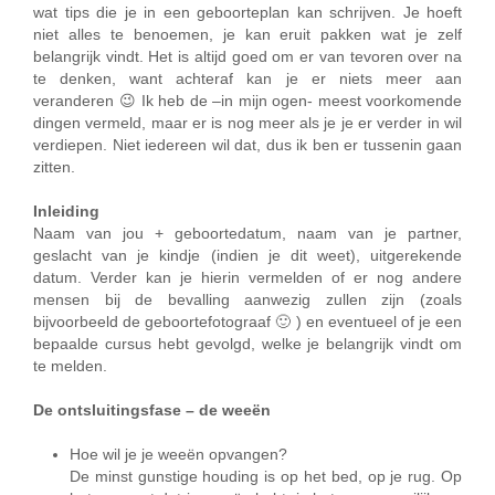
wat tips die je in een geboorteplan kan schrijven. Je hoeft
niet alles te benoemen, je kan eruit pakken wat je zelf
belangrijk vindt. Het is altijd goed om er van tevoren over na
te denken, want achteraf kan je er niets meer aan
veranderen 😉 Ik heb de –in mijn ogen- meest voorkomende
dingen vermeld, maar er is nog meer als je je er verder in wil
verdiepen. Niet iedereen wil dat, dus ik ben er tussenin gaan
zitten.
Inleiding
Naam van jou + geboortedatum, naam van je partner,
geslacht van je kindje (indien je dit weet), uitgerekende
datum. Verder kan je hierin vermelden of er nog andere
mensen bij de bevalling aanwezig zullen zijn (zoals
bijvoorbeeld de geboortefotograaf 🙂 ) en eventueel of je een
bepaalde cursus hebt gevolgd, welke je belangrijk vindt om
te melden.
De ontsluitingsfase – de weeën
Hoe wil je je weeën opvangen?
De minst gunstige houding is op het bed, op je rug. Op