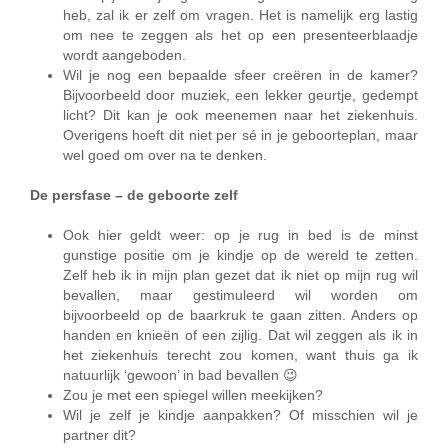
heb, zal ik er zelf om vragen. Het is namelijk erg lastig
om nee te zeggen als het op een presenteerblaadje
wordt aangeboden.
Wil je nog een bepaalde sfeer creëren in de kamer?
Bijvoorbeeld door muziek, een lekker geurtje, gedempt
licht? Dit kan je ook meenemen naar het ziekenhuis.
Overigens hoeft dit niet per sé in je geboorteplan, maar
wel goed om over na te denken.
De persfase – de geboorte zelf
Ook hier geldt weer: op je rug in bed is de minst
gunstige positie om je kindje op de wereld te zetten.
Zelf heb ik in mijn plan gezet dat ik niet op mijn rug wil
bevallen, maar gestimuleerd wil worden om
bijvoorbeeld op de baarkruk te gaan zitten. Anders op
handen en knieën of een zijlig. Dat wil zeggen als ik in
het ziekenhuis terecht zou komen, want thuis ga ik
natuurlijk ‘gewoon’ in bad bevallen 😉
Zou je met een spiegel willen meekijken?
Wil je zelf je kindje aanpakken? Of misschien wil je
partner dit?