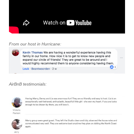
From our host in Hurricane:
AirBnB testimonials: