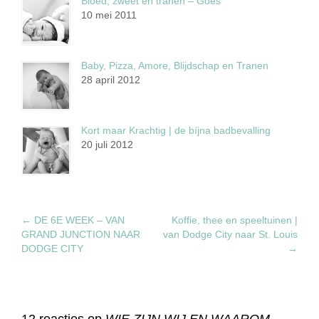
Bloed, zweet en tranen – Goes
10 mei 2011
Baby, Pizza, Amore, Blijdschap en Tranen
28 april 2012
Kort maar Krachtig | de bíjna badbevalling
20 juli 2012
←
DE 6E WEEK – VAN
Koffie, thee en speeltuinen |
GRAND JUNCTION NAAR
van Dodge City naar St. Louis
DODGE CITY
→
12 reacties op
WIE ZIJN WIJ EN WAAROM