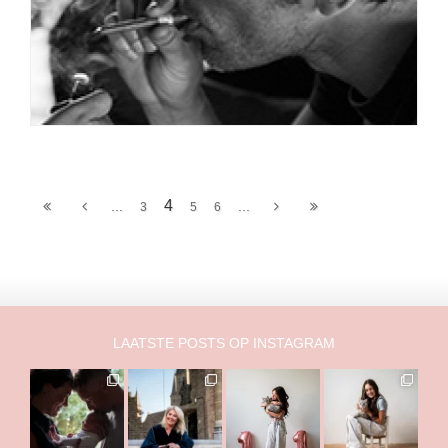
4
...
...
3
5
6
LAATSTE POSTS OP INSTAGRAM