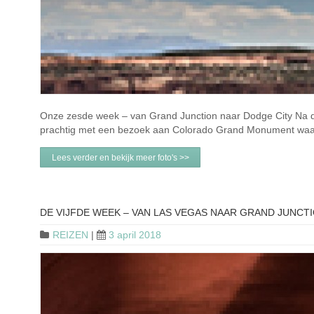
Onze zesde week – van Grand Junction naar Dodge City Na de
prachtig met een bezoek aan Colorado Grand Monument waar
Lees verder en bekijk meer foto's >>
DE VIJFDE WEEK – VAN LAS VEGAS NAAR GRAND JUNCT
REIZEN
|
3 april 2018