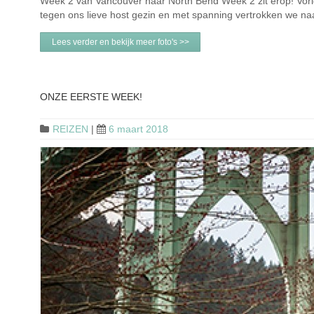
Week 2 van Vancouver naar North Bend Week 2 zit erop! Vor
tegen ons lieve host gezin en met spanning vertrokken we
Lees verder en bekijk meer foto's >>
ONZE EERSTE WEEK!
REIZEN
|
6 maart 2018