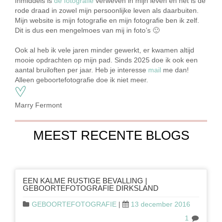
Inmiddels is
de fotografie
verweven in mijn leven en het is de
rode draad in zowel mijn persoonlijke leven als daarbuiten.
Mijn website is mijn fotografie en mijn fotografie ben ik zelf.
Dit is dus een mengelmoes van mij in foto’s 🙂
Ook al heb ik vele jaren minder gewerkt, er kwamen altijd
mooie opdrachten op mijn pad. Sinds 2025 doe ik ook een
aantal bruiloften per jaar. Heb je interesse
mail
me dan!
Alleen geboortefotografie doe ik niet meer.
Marry Fermont
MEEST RECENTE BLOGS
EEN KALME RUSTIGE BEVALLING |
GEBOORTEFOTOGRAFIE DIRKSLAND
GEBOORTEFOTOGRAFIE
|
13 december 2016
1