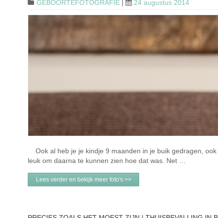
GEBOORTEFOTOGRAFIE
|
24 augustus 2014
Ook al heb je je kindje 9 maanden in je buik gedragen, ook al 
leuk om daarna te kunnen zien hoe dat was. Net …
Lees verder en bekijk meer foto's >>
PRECIES ZOALS HET MOEST ZIJN | THUISBEVALLING IN 