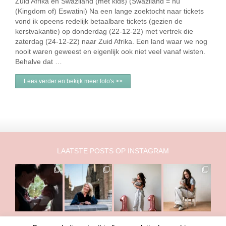
Zuid Afrika en Swaziland (met kids) (Swaziland = nu
(Kingdom of) Eswatini) Na een lange zoektocht naar tickets
vond ik opeens redelijk betaalbare tickets (gezien de
kerstvakantie) op donderdag (22-12-22) met vertrek die
zaterdag (24-12-22) naar Zuid Afrika. Een land waar we nog
nooit waren geweest en eigenlijk ook niet veel vanaf wisten.
Behalve dat …
Lees verder en bekijk meer foto's >>
LAATSTE POSTS OP INSTAGRAM