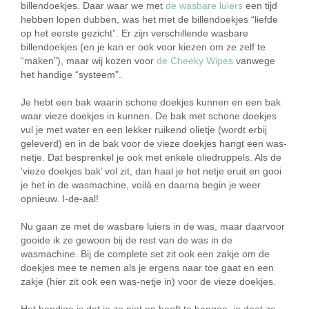
billendoekjes. Daar waar we met
de wasbare luiers
een tijd
hebben lopen dubben, was het met de billendoekjes “liefde
op het eerste gezicht”. Er zijn verschillende wasbare
billendoekjes (en je kan er ook voor kiezen om ze zelf te
“maken”), maar wij kozen voor
de Cheeky Wipes
vanwege
het handige “systeem”.
Je hebt een bak waarin schone doekjes kunnen en een bak
waar vieze doekjes in kunnen. De bak met schone doekjes
vul je met water en een lekker ruikend olietje (wordt erbij
geleverd) en in de bak voor de vieze doekjes hangt een was-
netje. Dat besprenkel je ook met enkele oliedruppels. Als de
‘vieze doekjes bak’ vol zit, dan haal je het netje eruit en gooi
je het in de wasmachine, voilà en daarna begin je weer
opnieuw. I-de-aal!
Nu gaan ze met de wasbare luiers in de was, maar daarvoor
gooide ik ze gewoon bij de rest van de was in de
wasmachine. Bij de complete set zit ook een zakje om de
doekjes mee te nemen als je ergens naar toe gaat en een
zakje (hier zit ook een was-netje in) voor de vieze doekjes.
Het handige is dat je ze niet op hoeft te hangen, je doet ze