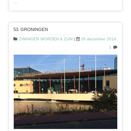
…
53. GRONINGEN
ZWANGER WORDEN & ZIJN
|
26 december 2014
1