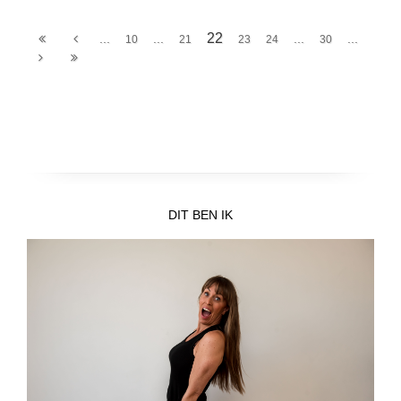
22
...
...
...
...
10
21
23
24
30
DIT BEN IK