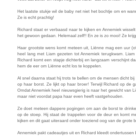
Het laatste stukje wil de baby net niet het bochtje om en wa
Ze is echt prachtig!
Richard staat er verbaasd naar te kijken en Annemiek wisselt
het gewoon gedaan. Helemaal zelf!! En ze is zo mooi! Ze krijg
Haar grootste wens komt meteen uit, Liënne mag een uur (of z
heel lang met Liam gezeten tot Annemiek terugkwam. Liam wa
Richard komt een stapje dichterbij en langzaam verschijnt daa
hem de eer om Liënne echt los te koppelen.
Al snel daarna staat hij trots te bellen om de mensen dicht b
op haar borst. Ze lijkt op haar broer! Terwijl Richard op d
Omdat Annemiek heel nieuwsgierig is naar het gewicht van L
maar niet voordat papa haar even heeft vastgehouden.
Ze doet meteen dappere pogingen om aan de borst te drinken,
op de stoep. Hij staat de trappelen voor de deur en komt me
kijken en dit gaat uiteraard onder toeziend oog van de grote 
Annemiek pakt cadeautjes uit en Richard kleedt ondertussen L