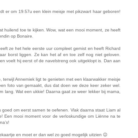
ordt er om 19.57u een klein meisje met pikzwart haar geboren!
aat huilend toe te kijken. Wow, wat een mooi moment, ze heeft
endin op Bonaire.
heeft ze het hele eerste uur compleet gemist en heeft Richard
r borst liggen. Ze kan het af en toe zelf nog niet geloven.
n voelt hij eerst of de navelstreng ook uitgeklopt is. Dan aan
, terwijl Annemiek ligt te genieten met een klaarwakker meisje
 geen foto van gemaakt, dus dat doen we deze keer zeker wel.
m lang. Wat een ukkie! Daarna gaat ze weer lekker bij mama,
is goed om eerst samen te oefenen. Vlak daarna staat Liam al
zusje! Een mooi moment voor de verloskundige om Liënne na te
ma’s!
ekaartje en moet er dan wel zo goed mogelijk uitzien 😉