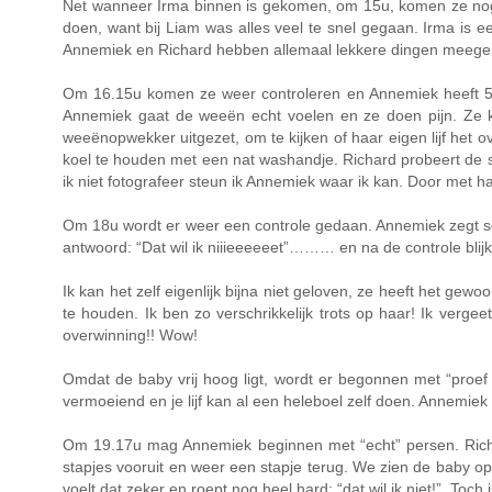
Net wanneer Irma binnen is gekomen, om 15u, komen ze nog e
doen, want bij Liam was alles veel te snel gegaan. Irma is ee
Annemiek en Richard hebben allemaal lekkere dingen meeg
Om 16.15u komen ze weer controleren en Annemiek heeft 5 a
Annemiek gaat de weeën echt voelen en ze doen pijn. Ze kr
weeënopwekker uitgezet, om te kijken of haar eigen lijf het
koel te houden met een nat washandje. Richard probeert de sf
ik niet fotografeer steun ik Annemiek waar ik kan. Door met ha
Om 18u wordt er weer een controle gedaan. Annemiek zegt sorr
antwoord: “Dat wil ik niiieeeeeet”……… en na de controle blijk
Ik kan het zelf eigenlijk bijna niet geloven, ze heeft het ge
te houden. Ik ben zo verschrikkelijk trots op haar! Ik ver
overwinning!! Wow!
Omdat de baby vrij hoog ligt, wordt er begonnen met “proef pe
vermoeiend en je lijf kan al een heleboel zelf doen. Annemiek d
Om 19.17u mag Annemiek beginnen met “echt” persen. Richard
stapjes vooruit en weer een stapje terug. We zien de baby op 
voelt dat zeker en roept nog heel hard: “dat wil ik niet!”. Toch i