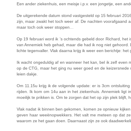
Een ander ziekenhuis, een meisje i.p.v. een jongetje, een a
De uitgerekende datum stond vastgesteld op 15 februari 2016
zijn, maar zwakt het toch weer af. De nachten voorafgaand 
maar toch ook weer stoppen…
Op 19 februari word ik ’s ochtends gebeld door Richard, het is
van Annemiek heb gehad, maar die had ik nog niet gehoord. De 
lichte tegenvaller. Vlak daarna krijg ik weer een berichtje
Ik wacht ongeduldig af en wanneer het kan, bel ik zelf even m
op de CTG, maar het ging nu weer goed en de keizersnede was
leien dakje.
Om 11.15u krijg ik de volgende update: er is 3cm ontsluiting
rijden. Ik kom om 14u aan in het ziekenhuis. Annemiek ligt 
moeilijk te prikken is. Om te zorgen dat het op zijn plek blij
Vlak nadat ik binnen ben gekomen, komen ze opnieuw kijken h
geven haar weeënopwekkers. Het valt me meteen op dat ze 
waarom ze het gaan doen. Daarnaast zijn ze ook daadwerkelijk