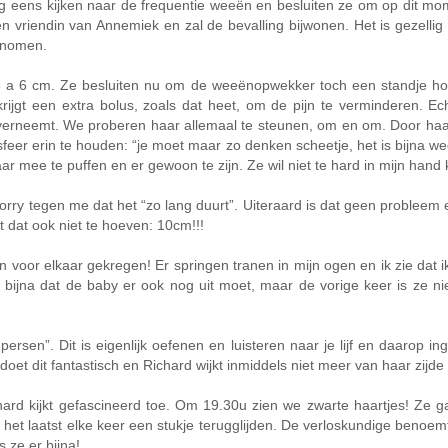
ens kijken naar de frequentie weeën en besluiten ze om op dit moment
n vriendin van Annemiek en zal de bevalling bijwonen. Het is gezellig 
enomen.
 6 cm. Ze besluiten nu om de weeënopwekker toch een standje hoger 
ijgt een extra bolus, zoals dat heet, om de pijn te verminderen. E
 overneemt. We proberen haar allemaal te steunen, om en om. Door ha
eer erin te houden: “je moet maar zo denken scheetje, het is bijna we
ar mee te puffen en er gewoon te zijn. Ze wil niet te hard in mijn hand 
y tegen me dat het “zo lang duurt”. Uiteraard is dat geen probleem e
t dat ook niet te hoeven: 10cm!!!
woon voor elkaar gekregen! Er springen tranen in mijn ogen en ik zie dat
geet bijna dat de baby er ook nog uit moet, maar de vorige keer is z
rsen”. Dit is eigenlijk oefenen en luisteren naar je lijf en daarop ing
oet dit fantastisch en Richard wijkt inmiddels niet meer van haar zijde 
 kijkt gefascineerd toe. Om 19.30u zien we zwarte haartjes! Ze gaat 
het laatst elke keer een stukje terugglijden. De verloskundige benoem
s ze er bijna!