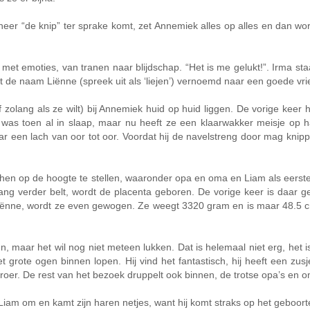
nneer “de knip” ter sprake komt, zet Annemiek alles op alles en dan w
 met emoties, van tranen naar blijdschap. “Het is me gelukt!”. Irma st
t de naam Liënne (spreek uit als ‘liejen’) vernoemd naar een goede vri
olang als ze wilt) bij Annemiek huid op huid liggen. De vorige keer 
s toen al in slaap, maar nu heeft ze een klaarwakker meisje op haa
r een lach van oor tot oor. Voordat hij de navelstreng door mag knippe
ij hen op de hoogte te stellen, waaronder opa en oma en Liam als eerste
e gang verder belt, wordt de placenta geboren. De vorige keer is daar
iënne, wordt ze even gewogen. Ze weegt 3320 gram en is maar 48.5 c
 maar het wil nog niet meteen lukken. Dat is helemaal niet erg, het 
t grote ogen binnen lopen. Hij vind het fantastisch, hij heeft een 
broer. De rest van het bezoek druppelt ook binnen, de trotse opa’s en o
iam om en kamt zijn haren netjes, want hij komt straks op het geboort