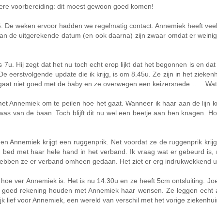
ndere voorbereiding: dit moest gewoon goed komen!
. De weken ervoor hadden we regelmatig contact. Annemiek heeft veel 
aan de uitgerekende datum (en ook daarna) zijn zwaar omdat er weini
 7u. Hij zegt dat het nu toch echt erop lijkt dat het begonnen is en da
eerstvolgende update die ik krijg, is om 8.45u. Ze zijn in het zieken
: het gaat niet goed met de baby en ze overwegen een keizersnede…… Wa
et Annemiek om te peilen hoe het gaat. Wanneer ik haar aan de lijn krij
 van de baan. Toch blijft dit nu wel een beetje aan hen knagen. Hope
 en Annemiek krijgt een ruggenprik. Net voordat ze de ruggenprik krij
in bed met haar hele hand in het verband. Ik vraag wat er gebeurd is
ft, hebben ze er verband omheen gedaan. Het ziet er erg indrukwekkend u
oe ver Annemiek is. Het is nu 14.30u en ze heeft 5cm ontsluiting. Jo
goed rekening houden met Annemiek haar wensen. Ze leggen echt al
 lief voor Annemiek, een wereld van verschil met het vorige ziekenhui