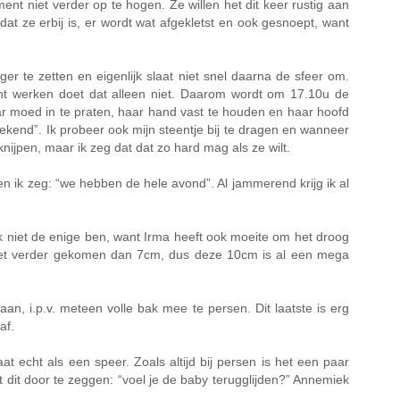
 niet verder op te hogen. Ze willen het dit keer rustig aan
dat ze erbij is, er wordt wat afgekletst en ook gesnoept, want
te zetten en eigenlijk slaat niet snel daarna de sfeer om.
cht werken doet dat alleen niet. Daarom wordt om 17.10u de
ar moed in te praten, haar hand vast te houden en haar hoofd
ekend”. Ik probeer ook mijn steentje bij te dragen en wanneer
knijpen, maar ik zeg dat dat zo hard mag als ze wilt.
n ik zeg: “we hebben de hele avond”. Al jammerend krijg ik al
 ik niet de enige ben, want Irma heeft ook moeite om het droog
e niet verder gekomen dan 7cm, dus deze 10cm is al een mega
aan, i.p.v. meteen volle bak mee te persen. Dit laatste is erg
af.
echt als een speer. Zoals altijd bij persen is het een paar
t dit door te zeggen: “voel je de baby terugglijden?” Annemiek