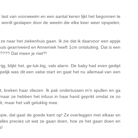
last van voorweeën en een aantal keren lijkt het begonnen te
g wordt geslapen door de weeën die elke keer weer opspelen,
t ze naar het ziekenhuis gaan. Ik zie dat ik daarvoor een appje
huis gearriveerd en Annemiek heeft 1cm ontsluiting. Dat is een
t???? Dat meen je niet?!
g, blijkt het, ge-luk-kig, vals alarm. De baby had even gedipt
lijk was dit een valse start en gaat het nu allemaal van een
gt, breken haar vliezen. Ik pak ondertussen m’n spullen en ga
, maar ze hebben het infuus in haar hand geprikt omdat ze zo
it, maar het valt gelukkig mee.
epie, dat gaat de goede kant op! Ze overleggen met elkaar en
les precies uit wat ze gaan doen, hoe ze het gaan doen en
s!