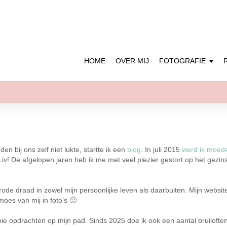
HOME
OVER MIJ
FOTOGRAFIE
en bij ons zelf niet lukte, startte ik een
blog
. In juli 2015
werd ik moed
iv! De afgelopen jaren heb ik me met veel plezier gestort op het gezin
ode draad in zowel mijn persoonlijke leven als daarbuiten. Mijn website
moes van mij in foto’s 🙂
ie opdrachten op mijn pad. Sinds 2025 doe ik ook een aantal bruiloften