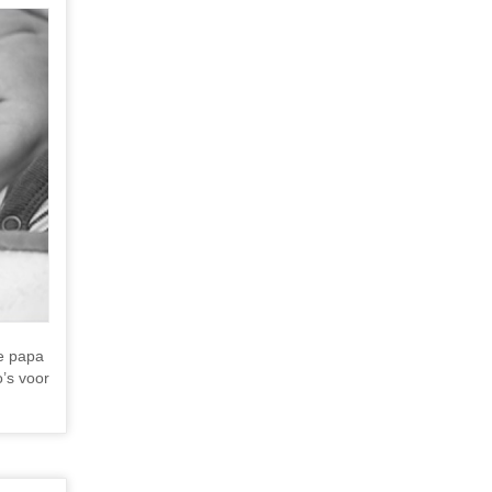
e papa
’s voor