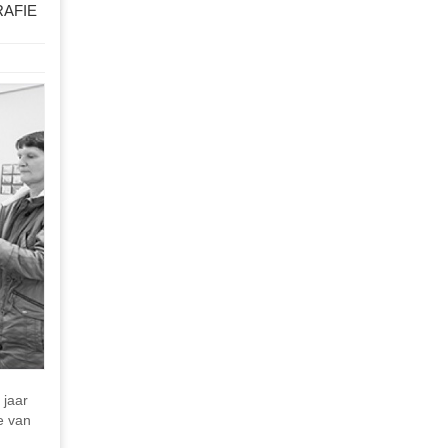
RAFIE
 jaar
e van