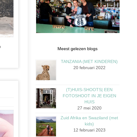
p
Meest gelezen blogs
TANZANIA (MET KINDEREN)
20 februari 2022
(T)HUIS-SHOOTS| EEN
FOTOSHOOT IN JE EIGEN
HUIS
27 mei 2020
Zuid Afrika en Swaziland (met
kids)
12 februari 2023