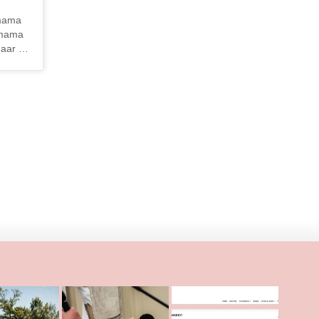
 mama
e mama
 haar …